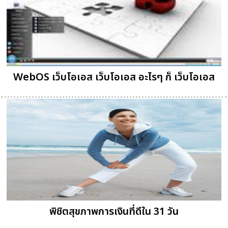
WebOS เว็บโอเอส เว็บโอเอส อะไรๆ ก็ เว็บโอเอส
พิชิตสุขภาพการเงินที่ดีใน 31 วัน