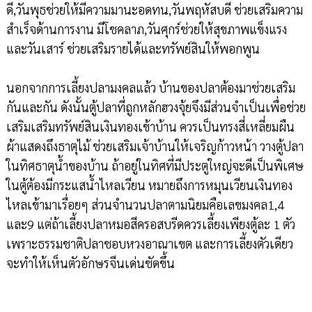
ดี,วันพุธช่วยให้มีความมานะอดทน,วันพฤหัสบดี ช่วยเสริมความ
สำเร็จด้านการงาน มีโชคลาภ,วันศุกร์ช่วยให้สุขภาพแข็งแรง
และวันเสาร์ ช่วยเสริมรายได้และทรัพย์สินให้พอกพูน
นอกจากการเลี้ยงปลามงคลแล้ว บ้านของปลาต้องมาช่วยเสริม
กันและกัน ดังนั้นตู้ปลาที่ถูกหลักฮวงจุ้ยจึงมีส่วนจำเป็นเพื่อช่วย
เสริมเสริมทรัพย์สินเงินทองเข้าบ้าน ควรเป็นทรงสี่เหลี่ยมผืน
ผ้าแสดงถึงธาตุไม้ ช่วยเสริมเจ้าบ้านให้เจริญก้าวหน้า วางตู้ปลา
ในทิศธาตุน้ำของบ้าน ถ้าอยู่ในทิศที่มีประตูใหญ่จะดีเป็นพิเศษ
ในตู้ต้องมีกระแสน้ำไหลเวียน หมายถึงการหมุนเวียนเงินทอง
ไหลเข้ามาเรื่อยๆ ส่วนจำนวนปลาตามนิยมคือเลขมงคล1,4
และ9 แต่ถ้าเลี้ยงปลาหมอสีครอสบรีดควรเลี้ยงเพียงตู้ละ 1 ตัว
เพราะธรรมชาติปลาชอบหวงอาณาเขต และการเลี้ยงตัวเดียว
จะทำให้เห็นตัวอักษรจีนเด่นชัดขึ้น