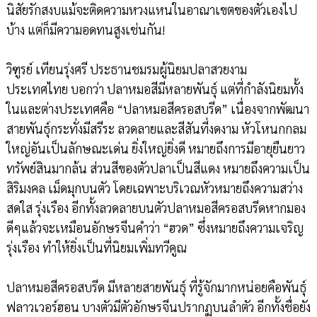
นิสัยรักสงบแม้จะติดความหวงแหนในอาณาเขตของตัวเองไป
บ้าง แต่ก็มีความอดทนสูงเช่นกัน!
วิฑูรย์ เทียนรุ่งศรี ประธานชมรมผู้นิยมปลาสวยงาม
ประเทศไทย บอกว่า ปลาหมอสีมีหลายพันธุ์ แต่ที่กำลังนิยมทั้ง
ในและต่างประเทศคือ “ปลาหมอสีครอสบรีด” เนื่องจากพัฒนา
สายพันธุ์กระทั่งมีสรีระ ลวดลายและสีสันที่งดงาม หัวโหนกกลม
ใหญ่อันเป็นลักษณะเด่น ยิ่งใหญ่ยิ่งดี หมายถึงการมีอายุยืนยาว
ทรัพย์สินมากล้น ส่วนสีของตัวปลาเป็นสีแดง หมายถึงความเป็น
สิริมงคล เม็ดมุกบนตัว โดยเฉพาะบริเวณหัวหมายถึงความสว่าง
สดใส รุ่งเรือง อีกทั้งลวดลายบนตัวปลาหมอสีครอสบรีดหากมอง
ดีๆแล้วจะเหมือนอักษรจีนคำว่า “ฮวด” ซึ่งหมายถึงความเจริญ
รุ่งเรือง ทำให้ยิ่งเป็นที่นิยมเพิ่มทวีคูณ
ปลาหมอสีครอสบรีด มีหลายสายพันธุ์ ที่รู้จักมากหน่อยคือพันธุ์
ฟลาวเวอร์ฮอน บางตัวมีตัวอักษรจีนปรากฏบนลำตัว อีกทั้งชื่อยัง