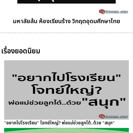
มหาลัยล้น ห้องเรียนร้าง วิกฤตอุดมศึกษาไทย
เรื่องยอดนิยม
"อยากไปโรงเรียน" โจทย์ใหญ่? พ่อแม่ช่วยลูกได้..ด้วย "สนุก"