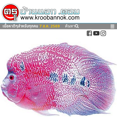
เนื้อหาดีๆสำหรับทุกคน
7 ส.ค. 2569
☰
ค้นหา