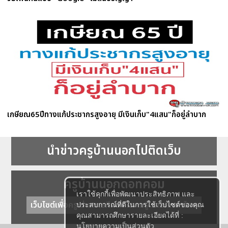
เกษียณ65ปีทางแก้ประชากรสูงอายุ มีเงินเก็บ"4แสน"ก็อยู่ลำบาก
นำข่าวครูบ้านนอกไปติดเว็บ
ครูบ้านนอกดอทคอม
เราใช้คุกกี้เพื่อพัฒนาประสิทธิภาพ และ
เว็บไซต์เพื่อครู ข่าวการศึกษา ความรู้ การศึกษาไทย
ประสบการณ์ที่ดีในการใช้เว็บไซต์ของคุณ
คุณสามารถศึกษารายละเอียดได้ที่ :
นโยบายความเป็นส่วนตัว