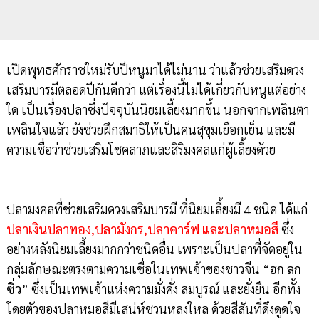
เปิดพุทธศักราชใหม่รับปีหนูมาได้ไม่นาน ว่าแล้วช่วยเสริมดวง
เสริมบารมีตลอดปีกันดีกว่า แต่เรื่องนี้ไม่ได้เกี่ยวกับหนูแต่อย่าง
ใด เป็นเรื่องปลาซึ่งปัจจุบันนิยมเลี้ยงมากขึ้น นอกจากเพลินตา
เพลินใจแล้ว ยังช่วยฝึกสมาธิให้เป็นคนสุขุมเยือกเย็น และมี
ความเชื่อว่าช่วยเสริมโชคลาภและสิริมงคลแก่ผู้เลี้ยงด้วย
ปลามงคลที่ช่วยเสริมดวงเสริมบารมี ที่นิยมเลี้ยงมี 4 ชนิด ได้แก่
ปลาเงินปลาทอง,ปลามังกร,ปลาคาร์ฟ และปลาหมอสี
ซึ่ง
อย่างหลังนิยมเลี้ยงมากกว่าชนิดอื่น เพราะเป็นปลาที่จัดอยู่ใน
กลุ่มลักษณะตรงตามความเชื่อในเทพเจ้าของชาวจีน
“ฮก ลก
ซิ่ว”
ซึ่งเป็นเทพเจ้าแห่งความมั่งคั่ง สมบูรณ์ และยั่งยืน อีกทั้ง
โดยตัวของปลาหมอสีมีเสน่ห์ชวนหลงใหล ด้วยสีสันที่ดึงดูดใจ