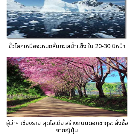
ขั้วโลกเหนือจะหมดสิ้นทะเลน้ำแข็ง ใน 20-30 ปีหน้า
ผู้ว่าฯ เชียงราย ผุดไอเดีย สร้างถนนดอกซากุระ สั่งซื้อ
จากญี่ปุ่น