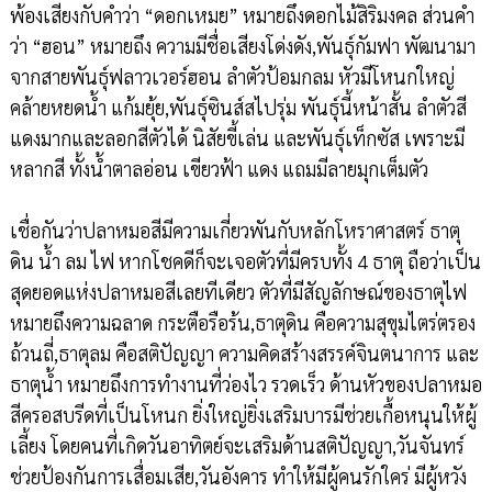
พ้องเสียงกับคำว่า “ดอกเหมย” หมายถึงดอกไม้สิริมงคล ส่วนคำ
ว่า “ฮอน” หมายถึง ความมีชื่อเสียงโด่งดัง,พันธุ์กัมฟา พัฒนามา
จากสายพันธุ์ฟลาวเวอร์ฮอน ลำตัวป้อมกลม หัวมีโหนกใหญ่
คล้ายหยดน้ำ แก้มยุ้ย,พันธุ์ซินส์สไปรุ่ม พันธุ์นี้หน้าสั้น ลำตัวสี
แดงมากและลอกสีตัวได้ นิสัยขี้เล่น และพันธุ์เท็กซัส เพราะมี
หลากสี ทั้งน้ำตาลอ่อน เขียวฟ้า แดง แถมมีลายมุกเต็มตัว
เชื่อกันว่าปลาหมอสีมีความเกี่ยวพันกับหลักโหราศาสตร์ ธาตุ
ดิน น้ำ ลม ไฟ หากโชคดีก็จะเจอตัวที่มีครบทั้ง 4 ธาตุ ถือว่าเป็น
สุดยอดแห่งปลาหมอสีเลยทีเดียว ตัวที่มีสัญลักษณ์ของธาตุไฟ
หมายถึงความฉลาด กระตือรือร้น,ธาตุดิน คือความสุขุมไตร่ตรอง
ถ้วนถี่,ธาตุลม คือสติปัญญา ความคิดสร้างสรรค์จินตนาการ และ
ธาตุน้ำ หมายถึงการทำงานที่ว่องไว รวดเร็ว ด้านหัวของปลาหมอ
สีครอสบรีดที่เป็นโหนก ยิ่งใหญ่ยิ่งเสริมบารมีช่วยเกื้อหนุนให้ผู้
เลี้ยง โดยคนที่เกิดวันอาทิตย์จะเสริมด้านสติปัญญา,วันจันทร์
ช่วยป้องกันการเสื่อมเสีย,วันอังคาร ทำให้มีผู้คนรักใคร่ มีผู้หวัง