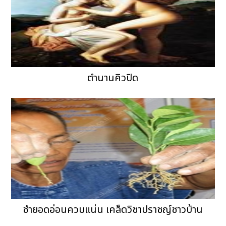
ตำนานคิวปิด
ชำยอดอ่อนควบแน่น เคล็ดวิชาปราชญ์ชาวบ้าน