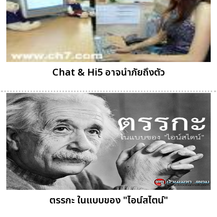
Chat & Hi5 อาจนำภัยถึงตัว
ตรรกะ ในแบบของ "ไอน์สไตน์"