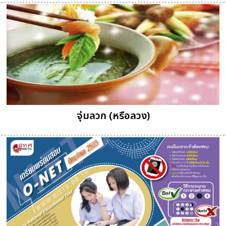
จุ่มลวก (หรือลวง)