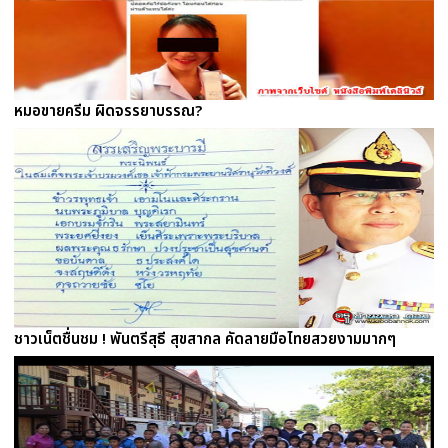
หมอขายครีม ผิดจรรยาบรรณ?
ชาวเน็ตชื่นชม ! พันตรีสุธี สุขสากล คัดลายมือไทยสวยงามมากๆ