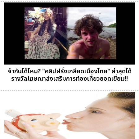
จำกันได้ไหม? "คลิปฝรั่งเกลียดเมืองไทย" ล่าสุดได้
รางวัลโฆษณาส่งเสริมการท่องเที่ยวยอดเยี่ยม!!