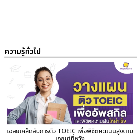
ความรู้ทั่วไป
เฉลยเคล็ดลับการติว TOEIC เพื่อพิชิตคะแนนสูงตาม
เกณฑ์ที่หวัง