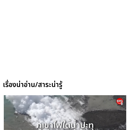
เรื่องน่าอ่าน/สาระน่ารู้