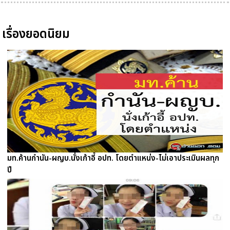
เรื่องยอดนิยม
มท.ค้านกำนัน-ผญบ.นั่งเก้าอี้ อปท. โดยตำแหน่ง-ไม่เอาประเมินผลทุก
ปี