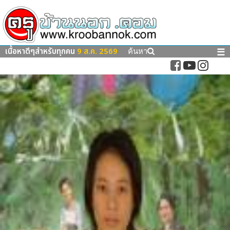
เนื้อหาดีๆสำหรับทุกคน
9 ส.ค. 2569
☰
ค้นหา