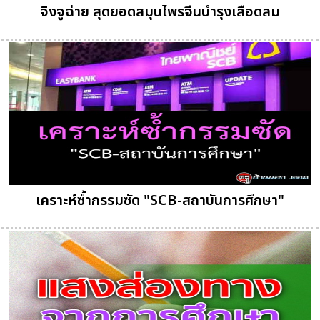
จิงจูฉ่าย สุดยอดสมุนไพรจีนบำรุงเลือดลม
เคราะห์ซ้ำกรรมซัด "SCB-สถาบันการศึกษา"