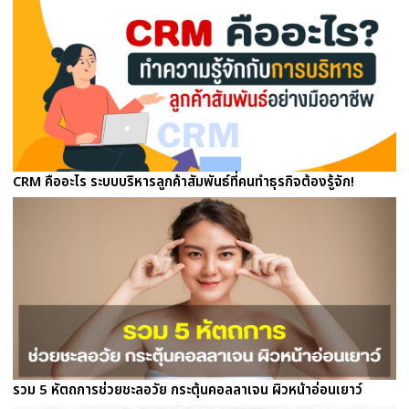
CRM คืออะไร ระบบบริหารลูกค้าสัมพันธ์ที่คนทำธุรกิจต้องรู้จัก!
รวม 5 หัตถการช่วยชะลอวัย กระตุ้นคอลลาเจน ผิวหน้าอ่อนเยาว์