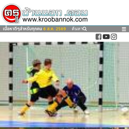
เนื้อหาดีๆสำหรับทุกคน
6 ส.ค. 2569
☰
ค้นหา