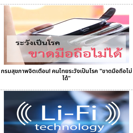
กรมสุขภาพจิตเตือน! คนไทยระวังเป็นโรค "ขาดมือถือไม่
ได้"