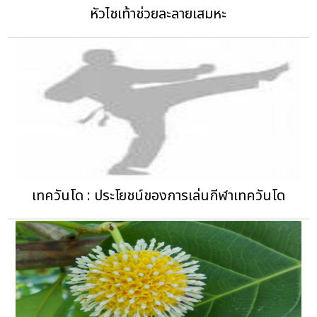
หัวไชเท้าช่วยละลายเสมหะ
เทควันโด : ประโยชน์ของการเล่นกีฬาเทควันโด