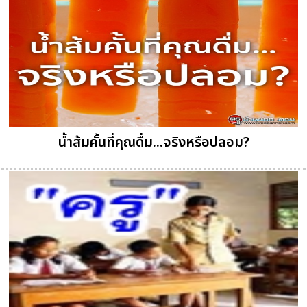
น้ำส้มคั้นที่คุณดื่ม...จริงหรือปลอม?