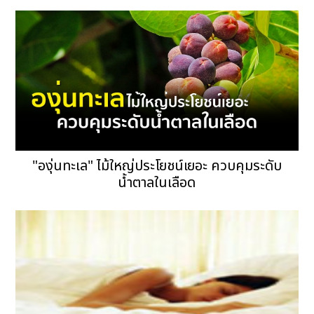
"องุ่นทะเล" ไม้ใหญ่ประโยชน์เยอะ ควบคุมระดับ
น้ำตาลในเลือด