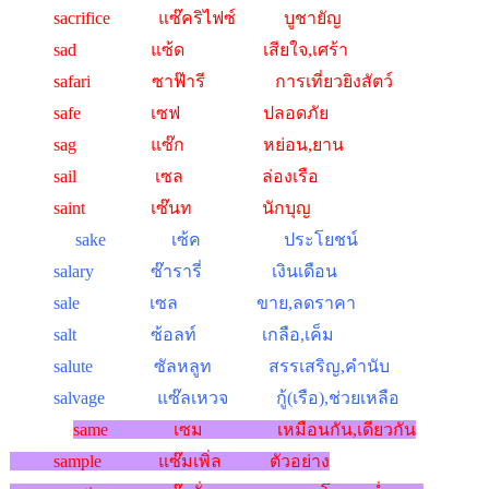
sacrifice แซ๊คริไฟซ์ บูชายัญ
sad แซ้ด เสียใจ,เศร้า
safari ซาฟ๊ารี การเที่ยวยิงสัตว์
safe เซฟ ปลอดภัย
sag แซ๊ก หย่อน,ยาน
sail เซล ล่องเรือ
saint เซ๊นท นักบุญ
sake เซ้ค ประโยชน์
salary ซ๊ารารี่ เงินเดือน
sale เซล ขาย,ลดราคา
salt ซ้อลท์ เกลือ,เค็ม
salute ซัลหลูท สรรเสริญ,คำนับ
salvage แซ๊ลเหวจ กู้(เรือ),ช่วยเหลือ
same เซม เหมือนกัน,เดียวกัน
sample แซ๊มเพิ่ล ตัวอย่าง