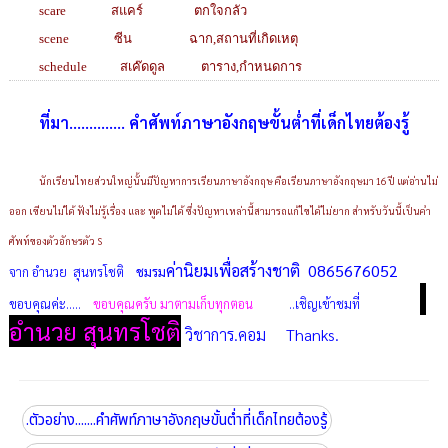
scare สแคร์ ตกใจกลัว
scene ซีน ฉาก,สถานที่เกิดเหตุ
schedule สเค๊ดดูล ตาราง,กำหนดการ
ที่มา.............. คำศัพท์ภาษาอังกฤษขั้นต่ำที่เด็กไทยต้องรู้
นักเรียนไทยส่วนใหญ่นั้นมีปัญหาการเรียนภาษาอังกฤษ คือเรียนภาษาอังกฤษมา 16 ปี แต่อ่านไม่
ออก เขียนไม่ได้ ฟังไม่รู้เรื่อง และ พูดไม่ได้ ซึ่งปัญหาเหล่านี้สามารถแก้ไขได้ไม่ยาก สำหรับวันนี้เป็นคำ
ศัพท์ของตัวอักษรตัว S
ค่านิยมเพื่อสร้างชาติ 0865676052
จาก อำนวย สุนทรโชติ
ชมรม
ขอบคุณค่ะ.....
ขอบคุณครับ มาตามเก็บทุกตอน
..เชิญเข้าชมที่
อำนวย สุนทรโชติ
วิชาการ.คอม Thanks.
.ตัวอย่าง.......คำศัพท์ภาษาอังกฤษขั้นต่ำที่เด็กไทยต้องรู้