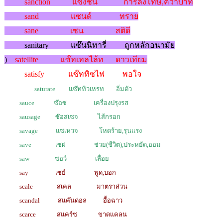
sanction แซ๊งชั่น การลงโทษ,คว่ำบาท
sand แซนด์ ทราย
sane เซน สติดี
sanitary แซ๊นนิทารี่ ถูกหลักอนามัย
)
satellite แซ๊ทเทลไล้ท ดาวเทียม
satisfy แซ๊ททิซไฟ พอใจ
saturate แซ๊ททิวเหรท อิ่มตัว
sauce ซ๊อซ เครื่องปรุงรส
sausage ซ๊อสเซจ ไส้กรอก
savage แซเหวจ โหดร้าย,รุนแรง
save เซฝ ช่วย(ชีวิต),ประหยัด,ออม
saw ซอว์ เลื่อย
say เซย์
พูด,บอก
scale สเคล มาตราส่วน
scandal สแค๊นด่อล อื้อฉาว
scarce สแคร์ซ ขาดแคลน