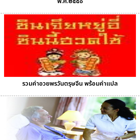
พ.ศ.๒๕๕๐
รวมคำอวยพรวันตรุษจีน พร้อมคำแปล