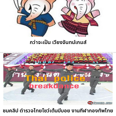
กว่าจะเป็น เวียงจันทน์เกมส์
ชมคลิป ตำรวจไทยโชว์เต้นบีบอย งานกีฬากองทัพไทย