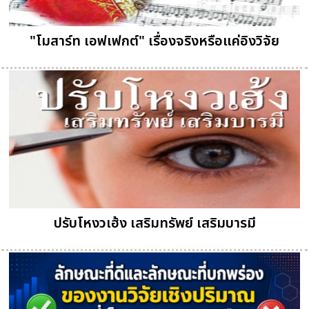
"โมสาร์ท เอฟเฟกต์" เรื่องจริงหรือแค่อิงวิจัย
ปรับโหงวเฮ้ง เสริมทรัพย์ เสริมบารมี