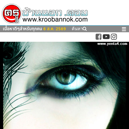
เนื้อหาดีๆสำหรับทุกคน
6 ส.ค. 2569
☰
ค้นหา