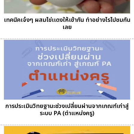
เทคนิคเจ๋งๆ ผสมไข่เเดงให้เข้ากัน ทำอย่างไรไปชมกัน
เลย
การประเมินวิทยฐานะช่วงเปลี่ยนผ่านจากเกณฑ์เก่าสู่
ระบบ PA (ตำแหน่งครู)