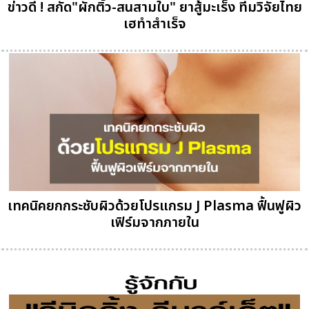
ข่าวดี ! สกัด"ผักติ้ว-สนสามใบ" ยาสู้มะเร็ง ทีมวิจัยไทย
เฮทำสำเร็จ
เทคนิคยกกระชับผิวด้วยโปรแกรม J Plasma ฟื้นฟูผิว
เฟิร์มจากภายใน