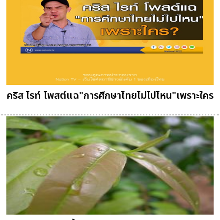
คริส ไรท์ โพสต์แฉ"การศึกษาไทยไม่ไปไหน"เพราะใคร