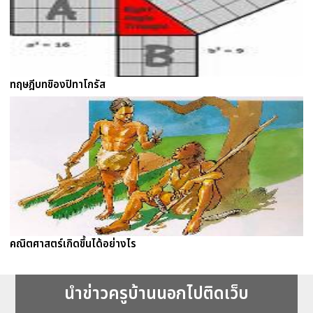
ทฤษฎีบทขิองปิทาโกรัส
คณิตศาสตร์เกิดขึ้นได้อย่างไร
นำข่าวครูบ้านนอกไปติดเว็บ