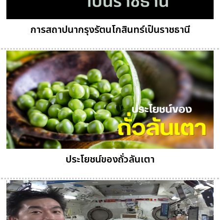
การสถาปนากรุงรัตนโกสินทร์เป็นราชธานี
ประโยชน์ของถั่วลันเตา