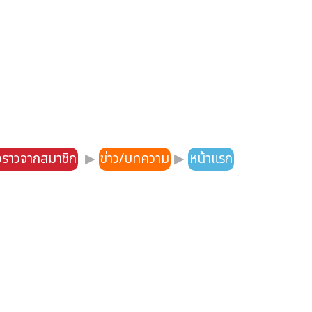
องราวจากสมาชิก
▶
ข่าว/บทความ
▶
หน้าแรก