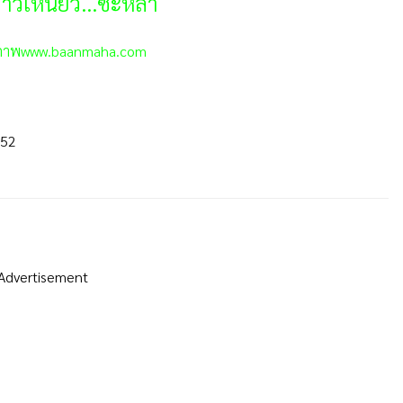
วเหนียว...ซะหล่า
ะภาพwww.baanmaha.com
552
Advertisement