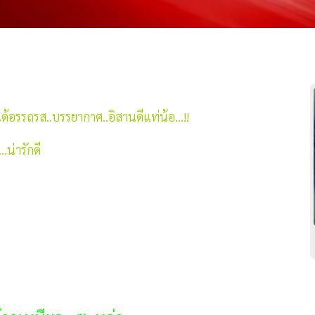
ด้อรรถรส..บรรยากาศ..อิสานดีแท่น้อ...!!
่ารักดี