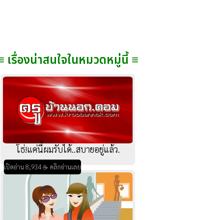
≡ เรื่องน่าสนใจในหมวดหมู่นี้ ≡
โธ่!แค่นี้ผมรับได้..สบายอยู่แล้ว.
เปิดอ่าน 8,934 ☕ คลิกอ่านเลย