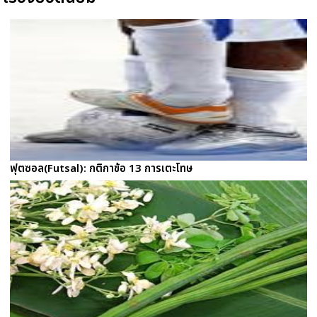
ฟุตซอล(Futsal): กติกาข้อ 13 การเตะโทษ