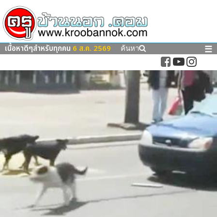
เนื้อหาดีๆสำหรับทุกคน
6 ส.ค. 2569
☰
ค้นหา