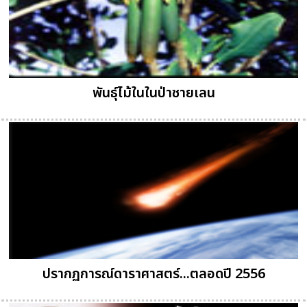
พันธุ์ไม้ในในป่าชายเลน
ปรากฏการณ์ดาราศาสตร์...ตลอดปี 2556