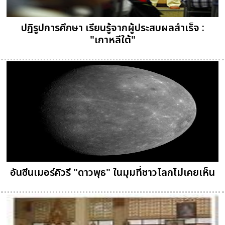
ปฏิรูปการศึกษา เรียนรู้จากผู้ประสบผลสำเร็จ :
"เกาหลีใต้"
อันซีนเมอร์คิวรี "ดาวพุธ" ในมุมที่ชาวโลกไม่เคยเห็น