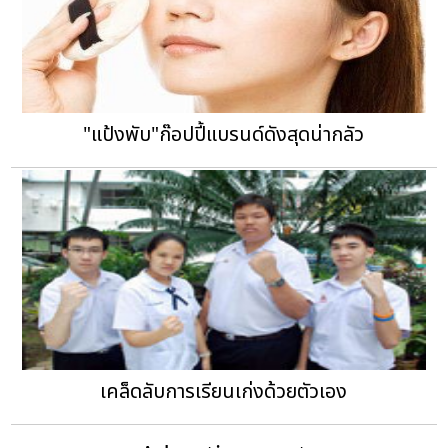
"แป้งพับ"ก๊อปปี้แบรนด์ดังสุดน่ากลัว
เคล็ดลับการเรียนเก่งด้วยตัวเอง