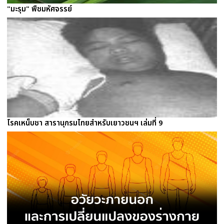
"มะรุม" พืชมหัศจรรย์
โรคเหน็บชา สารานุกรมไทยสำหรับเยาวชนฯ เล่มที่ 9