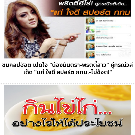
ชมคลิปฮ็อต เปิดใจ "น้องมันตรา-พริตตี้สาว" คู่กรณีวลี
เด็ด "แก่ ใจดี สปอร์ต กทม.-ไม่ช็อต!"