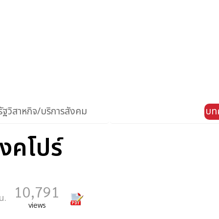
ัฐวิสาหกิจ/บริการสังคม
บท
ิงคโปร์
10,791
น.
views