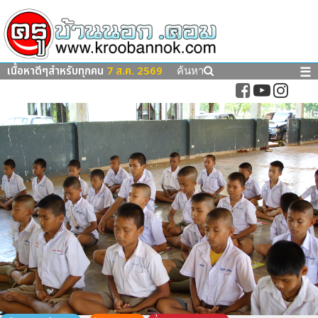
เนื้อหาดีๆสำหรับทุกคน
7 ส.ค. 2569
☰
ค้นหา