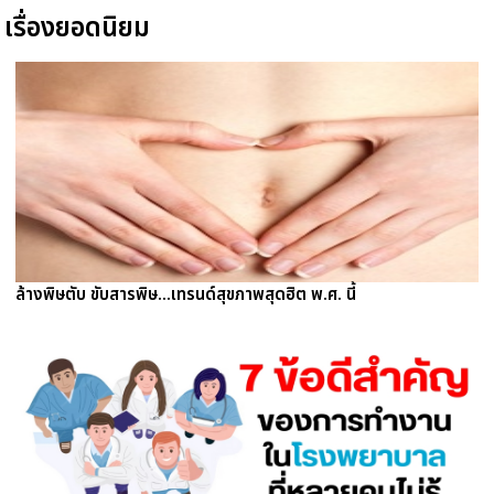
เรื่องยอดนิยม
ล้างพิษตับ ขับสารพิษ...เทรนด์สุขภาพสุดฮิต พ.ศ. นี้