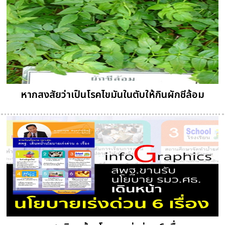
หากสงสัยว่าเป็นโรคไขมันในตับให้กินผักชีล้อม