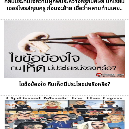
คลิปประทับใจความผูกพันระหว่างครูกับศิษย์ นักเรียน
เซอร์ไพรส์คุณครู ก่อนจะย้าย เชื่อว่าหลายท่านเคย..
ไขข้อข้องใจ กินเห็ดมีประโยชน์จริงหรือ?