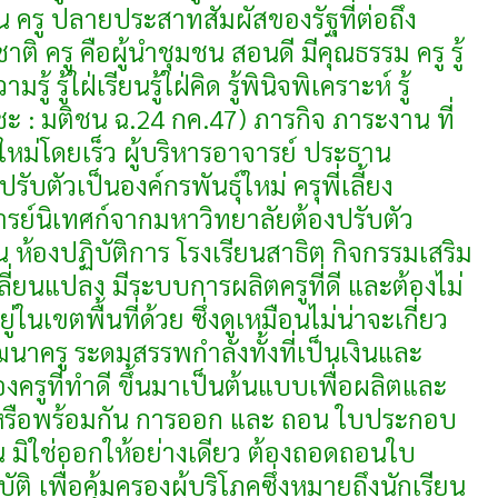
้าน ครู ปลายประสาทสัมผัสของรัฐที่ต่อถึง
ิ ครู คือผู้นำชุมชน สอนดี มีคุณธรรม ครู รู้
รู้ รู้ใฝ่เรียนรู้ใฝ่คิด รู้พินิจพิเคราะห์ รู้
ดชะ : มติชน ฉ.24 กค.47) ภารกิจ ภาระงาน ที่
์ใหม่โดยเร็ว ผู้บริหารอาจารย์ ประธาน
รับตัวเป็นองค์กรพันธุ์ใหม่ ครุพี่เลี้ยง
ารย์นิเทศก์จากมหาวิทยาลัยต้องปรับตัว
น ห้องปฏิบัติการ โรงเรียนสาธิต กิจกรรมเสริม
ปลี่ยนแปลง มีระบบการผลิตครูที่ดี และต้องไม่
่ในเขตพื้นที่ด้วย ซึ่งดูเหมือนไม่น่าจะเกี่ยว
ัฒนาครู ระดมสรรพกำลังทั้งที่เป็นเงินและ
องครูที่ทำดี ขึ้นมาเป็นต้นแบบเพื่อผลิตและ
หรือพร้อมกัน การออก และ ถอน ใบประกอบ
น มิใช่ออกให้อย่างเดียว ต้องถอดถอนใบ
ิ เพื่อคุ้มครองผู้บริโภคซึ่งหมายถึงนักเรียน