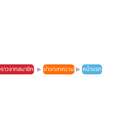
องราวจากสมาชิก
▶
ข่าว/บทความ
▶
หน้าแรก