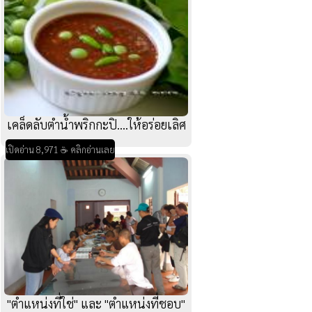
เคล็ดลับตำน้ำพริกกะปิ....ให้อร่อยเลิศ
เปิดอ่าน 8,971 ☕ คลิกอ่านเลย
"ตำแหน่งที่ใช่" และ "ตำแหน่งที่ชอบ"