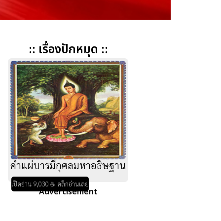
:: เรื่องปักหมุด ::
คำแผ่บารมีกุศลมหาอธิษฐาน
เปิดอ่าน 9,030 ☕ คลิกอ่านเลย
Advertisement