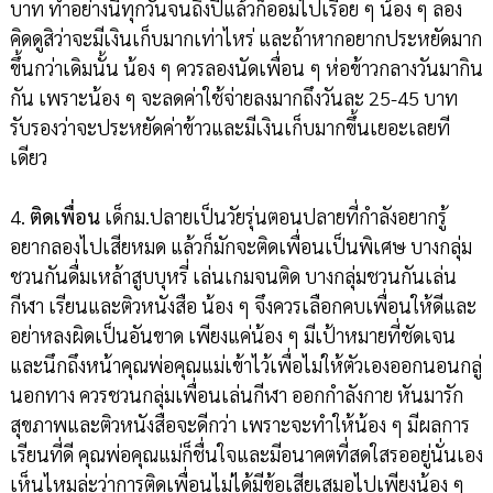
บาท ทำอย่างนี้ทุกวันจนถึงปีแล้วก็ออมไปเรื่อย ๆ น้อง ๆ ลอง
คิดดูสิว่าจะมีเงินเก็บมากเท่าไหร่ และถ้าหากอยากประหยัดมาก
ขึ้นกว่าเดิมนั้น น้อง ๆ ควรลองนัดเพื่อน ๆ ห่อข้าวกลางวันมากิน
กัน เพราะน้อง ๆ จะลดค่าใช้จ่ายลงมากถึงวันละ 25-45 บาท
รับรองว่าจะประหยัดค่าข้าวและมีเงินเก็บมากขึ้นเยอะเลยที
เดียว
4.
ติดเพื่อน
เด็กม.ปลายเป็นวัยรุ่นตอนปลายที่กำลังอยากรู้
อยากลองไปเสียหมด แล้วก็มักจะติดเพื่อนเป็นพิเศษ บางกลุ่ม
ชวนกันดื่มเหล้าสูบบุหรี่ เล่นเกมจนติด บางกลุ่มชวนกันเล่น
กีฬา เรียนและติวหนังสือ น้อง ๆ จึงควรเลือกคบเพื่อนให้ดีและ
อย่าหลงผิดเป็นอันขาด เพียงแค่น้อง ๆ มีเป้าหมายที่ชัดเจน
และนึกถึงหน้าคุณพ่อคุณแม่เข้าไว้เพื่อไม่ให้ตัวเองออกนอนกลู่
นอกทาง ควรชวนกลุ่มเพื่อนเล่นกีฬา ออกกำลังกาย หันมารัก
สุขภาพและติวหนังสือจะดีกว่า เพราะจะทำให้น้อง ๆ มีผลการ
เรียนที่ดี คุณพ่อคุณแม่ก็ชื่นใจและมีอนาคตที่สดใสรออยู่นั่นเอง
เห็นไหมล่ะว่าการติดเพื่อนไม่ได้มีข้อเสียเสมอไปเพียงน้อง ๆ