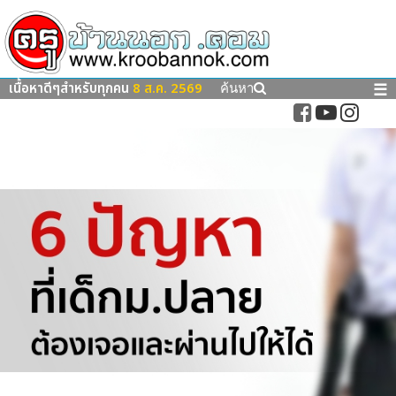
เนื้อหาดีๆสำหรับทุกคน
8 ส.ค. 2569
☰
ค้นหา