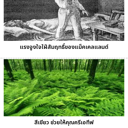
แรงจูงใจใฝ่สัมฤทธิ์ของแม็คเคลแลนด์
สีเขียว ช่วยให้คุณครีเอทีฟ