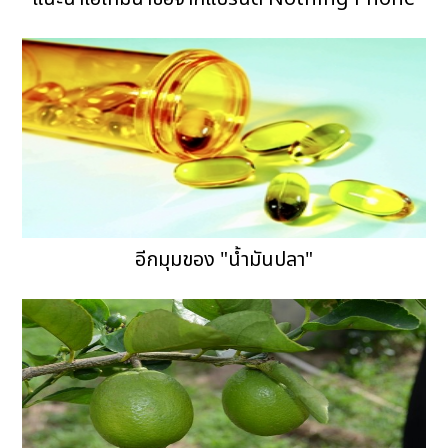
อีกมุมของ "น้ำมันปลา"