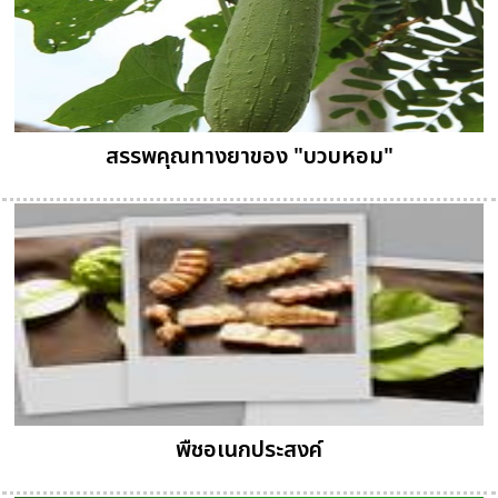
สรรพคุณทางยาของ "บวบหอม"
พืชอเนกประสงค์