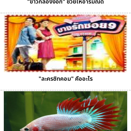
"ข้าวกล้องงอก" ช่วยให้อารมณ์ดี
"ละครซิทคอม" คืออะไร