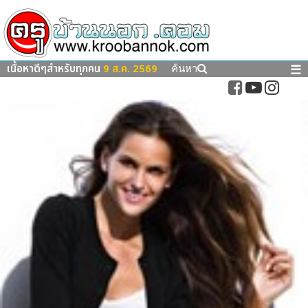
เนื้อหาดีๆสำหรับทุกคน
9 ส.ค. 2569
☰
ค้นหา