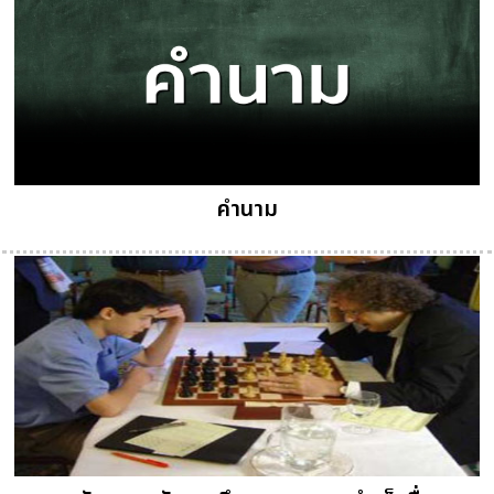
คํานาม