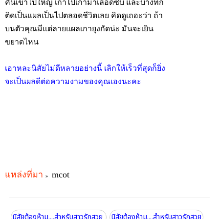
คันเข้าไปใหญ่ เกาไปเกามาเลือดซิบ และบางทีก็
ติดเป็นแผลเป็นไปตลอดชีวิตเลย คิดดูเถอะว่า ถ้า
บนตัวคุณมีแต่ลายแผลเกายุงกัดน่ะ มันจะเยิน
ขยาดไหน
เอาหละนิสัยไม่ดีหลายอย่างนี้ เลิกให้เร็วที่สุดก็ยิ่ง
จะเป็นผลดีต่อความงามของคุณเองนะคะ
แหล่งที่มา
mcot
»
นิสัยต้องห้าม....สำหรับสาวรักสวย
นิสัยต้องห้าม....สำหรับสาวรักสวย