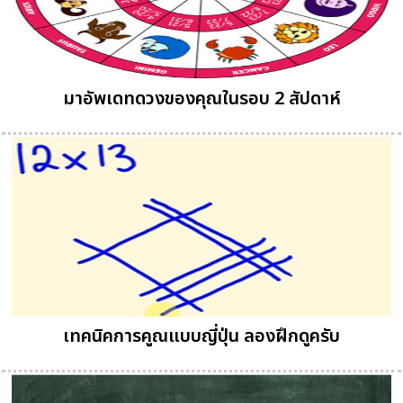
มาอัพเดทดวงของคุณในรอบ 2 สัปดาห์
เทคนิคการคูณแบบญี่ปุ่น ลองฝึกดูครับ