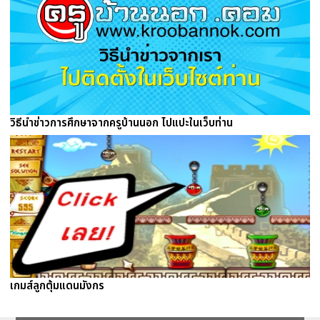
วิธีนำข่าวการศึกษาจากครูบ้านนอก ไปแปะในเว็บท่าน
เกมส์ลูกตุ้มแดนมังกร