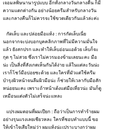
เจอมลพิษนานารูปแบบ อีกทั้งกลางวันกลางคืน ก็มี
ความแตกต่างกัน อย่างน้อยครีมสำหรับกลางวัน
และกลางคืนก็ไม่ควรจะใช้ขวดเดียวกันแล้วล่ะค่ะ
กัดเล็บ และปล่อยมือแห้ง
: การกัดเล็บเนี่ย
นอกจากจะบ่งบอกบุคคลิกภาพที่ไม่มีความมั่นใจ
แล้ว ยังสกปรก และทำให้เล็บอ่อนแอด้วย เล็บก็จะ
กุด ๆ ไม่สวย ซึ่งเราไม่ควรมองข้ามเลยนะคะ มือ
น่ะ เป็นสิ่งที่สังเกตเห็นกันได้ง่าย แล้ในแต่ละวันน่ะ
เราก็โชว์มือบ่อยซะด้วย และใครที่มัวแต่ใช้ครีม
บำรุงผิวหน้าจนลืมผิวมือน่ะ ก็ช่วยให้เวลากับมือสัก
หน่อยนะคะ เพราะถ้าหน้าเด้งแต่มือเหี่ยวน่ะ มันก็ดู
เหมือนแต่งตัวไม่เสร็จน่ะแหละ
แปรงผมตอนที่ผมเปียก
: ถือว่าเป็นการทำร้ายผม
อย่างรุนแรงเลยเชียวหละ ใครที่ชอบทำแบบนี้ ขอ
ให้เข้าใจเสียใหม่ว่า ผมแห้งน่ะเปราะบางกว่าผม