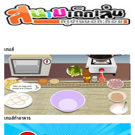
เกมส์
เกมส์ทําอาหาร