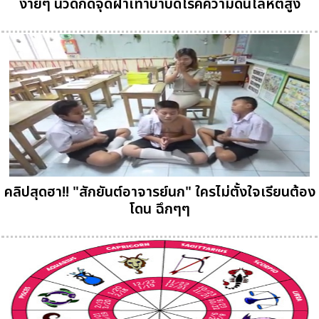
ง่ายๆ นวดกดจุดฝ่าเท้าบำบัดโรคความดันโลหิตสูง
คลิปสุดฮา!! "สักยันต์อาจารย์นก" ใครไม่ตั้งใจเรียนต้อง
โดน ฉึกๆๆ