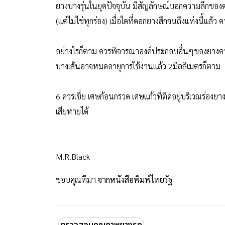
ยางบางรุ่นในยุคปัจจุบัน มีสัญลักษณ์บอกความลึกของ
(แต่ไม่ไช่ทุกร่อง) เมื่อใดที่ดอกยางสึกจนถึงแท่งนี้แล้ว 
อย่างไรก็ตาม ควรพิจารณาองค์ประกอบอื่นๆของยางคว
บางเส้นอาจหมดอายุการใช้งานแล้ว 2มิลลิเมตรก็ตาม
6 ควรเขี่ย เศษก้อนกรวด เศษแก้วที่ติดอยู่บริเวณร่อง
เสียหายได้
M.R.Black
ขอบคุณทีมา
จากหนังสือพิมพ์ไทยรัฐ