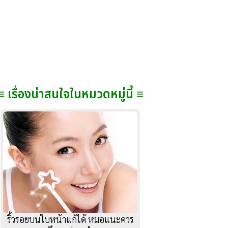
≡ เรื่องน่าสนใจในหมวดหมู่นี้ ≡
ริ้วรอยบนใบหน้าแก้ได้ หมอแนะควร