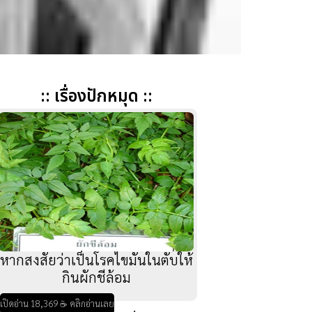
:: เรื่องปักหมุด ::
หากสงสัยว่าเป็นโรคไขมันในตับให้
กินผักชีล้อม
เปิดอ่าน 18,369 ☕ คลิกอ่านเลย