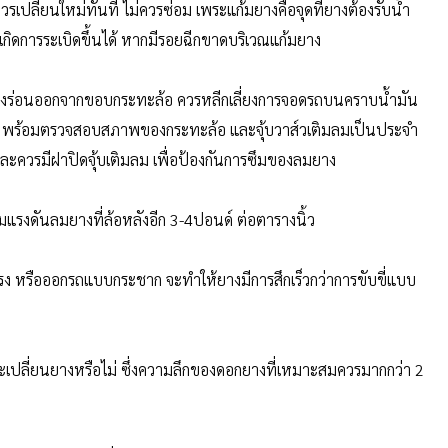
เปลี่ยนใหม่ทันที ไม่ควรซ่อม เพระแก้มยางคือจุดที่ยางต้องรับน้ำ
กิดการระเบิดขึ้นได้ หากมีรอยฉีกขาดบริเวณแก้มยาง
อยางร่อนออกจากขอบกระทะล้อ ควรหลีกเลี่ยงการจอดรถบนคราบน้ำมัน
ู่ พร้อมตรวจสอบสภาพของกระทะล้อ และจุ้บวาส์วเติมลมเป็นประจำ
 และควรมีฝาปิดจุ้บเติมลม เพื่อป้องกันการซึมของลมยาง
มแรงดันลมยางที่ล้อหลังอีก 3-4ปอนด์ ต่อตารางนิ้ว
นแรง หรือออกรถแบบกระชาก จะทำให้ยางมีการสึกเร็วกว่าการขับขี่แบบ
เปลี่ยนยางหรือไม่ ซึ่งความลึกของดอกยางที่เหมาะสมควรมากกว่า 2