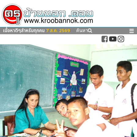
เนื้อหาดีๆสำหรับทุกคน
7 ส.ค. 2569
☰
ค้นหา