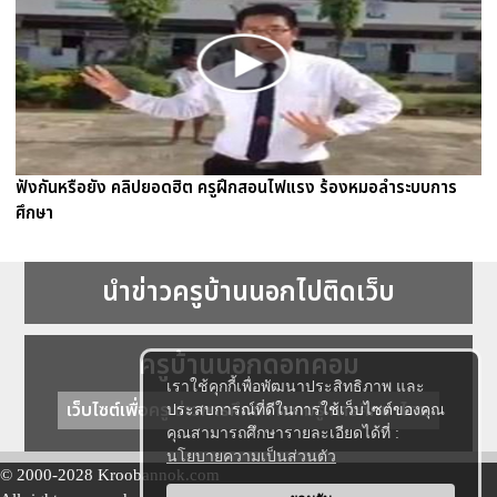
ฟังกันหรือยัง คลิปยอดฮิต ครูฝึกสอนไฟแรง ร้องหมอลำระบบการ
ศึกษา
นำข่าวครูบ้านนอกไปติดเว็บ
ครูบ้านนอกดอทคอม
เราใช้คุกกี้เพื่อพัฒนาประสิทธิภาพ และ
เว็บไซต์เพื่อครู ข่าวการศึกษา ความรู้ การศึกษาไทย
ประสบการณ์ที่ดีในการใช้เว็บไซต์ของคุณ
คุณสามารถศึกษารายละเอียดได้ที่ :
นโยบายความเป็นส่วนตัว
© 2000-2028 Kroobannok.com