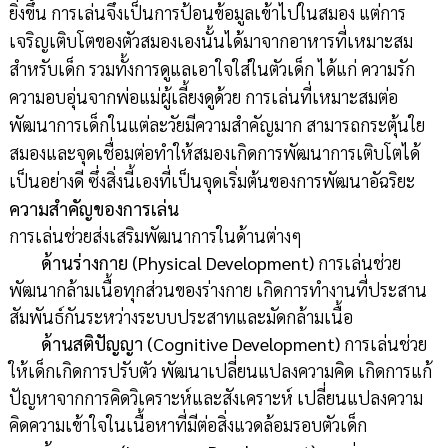
ยิ่งขึ้น การเล่นจึงเป็นการป้อนข้อมูลเข้าไปในสมอง แต่การ
เจริญเติบโตของตัวสมองเองนั้นได้มาจากอาหารที่เหมาะสม
สำหรับเด็ก รวมทั้งการดูแลเอาใจใส่ในตัวเด็ก ได้แก่ ความรัก
ความอบอุ่นจากพ่อแม่ผู้เลี้ยงดูด้วย การเล่นที่เหมาะสมต่อ
พัฒนาการเด็กในแต่ละวัยมีความสำคัญมาก สามารถกระตุ้นใย
สมองและจุดเชื่อมต่อทำให้สมองเกิดการพัฒนาการเติบโตได้
เป็นอย่างดี ซึ่งสิ่งนี้เองที่เป็นจุดเริ่มต้นของการพัฒนาอัฉริยะ
ความสำคัญของการเล่น
การเล่นช่วยส่งเสริมพัฒนาการในด้านต่างๆ
ด้านร่างกาย (Physical Development)
การเล่นช่วย
พัฒนากล้ามเนื้อทุกส่วนของร่างกาย เกิดการทำงานที่ประสาน
สัมพันธ์กันระหว่างระบบประสาทและมัดกล้ามเนื้อ
ด้านสติปัญญา (Cognitive Development)
การเล่นช่วย
ให้เด็กเกิดการปรับตัว พัฒนาเปลี่ยนแปลงความคิด เกิดการแก้
ปัญหาจากการคิดวิเคราะห์และสังเคราะห์ เปลี่ยนแปลงความ
คิดความเข้าใจในเนื้อหาที่มีต่อสิ่งแวดล้อมรอบตัวเด็ก