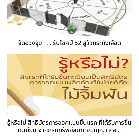
จัดฮวงจุ้ย . . . รับโชคปี 52 สู้วัวกระทิงเลือด
รู้หรือไม่ สิทธิบัตรการออกแบบชิ้นแรก ที่ได้รับการขึ้น
ทะเบียน จากกรมทรัพย์สินทางปัญญา คือ...