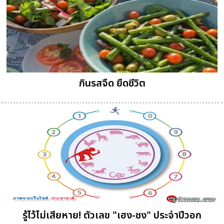
กินรสจืด ยืดชีวิต
รู้ไว้ไม่เสียหาย! ตัวเลข "เฮง-ชง" ประจำปีวอก