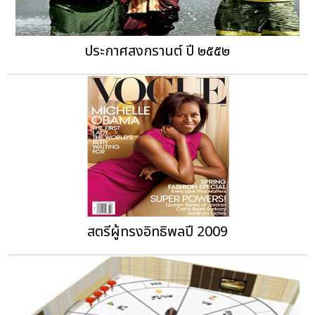
ประกาศสงกรานต์ ปี ๒๕๕๒
สตรีผู้ทรงอิทธิพลปี 2009