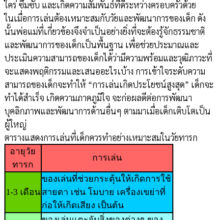
ใคร่ ซึมซับ และเกิดความสัมพันธ์ที่ดีระหว่างครอบครัวด้วย
ในเมื่อการเล่นต้องเหมาะสมกับวัยและพัฒนาการของเด็ก ดัง
นั้นพ่อแม่ที่เกี่ยวข้องจึงจำเป็นอย่างยิ่งที่จะต้องรู้จักธรรมชาติ
และพัฒนาการของเด็กเป็นพื้นฐาน เพื่อช่วยประมาณและ
ประเมินความสามารถของเด็กได้ว่ามีความพร้อมและวุฒิภาวะที่
จะแสดงพฤติกรรมและเสนออะไรเบ้าง การเข้าใจระดับความ
สามารถของเด็กจะทำให้ “การเล่นเกิดประโยชน์สูงสุด” เด็กจะ
ทำได้สำเร็จ เกิดความภาคภูมิใจ จะก่อผลดีต่อการพัฒนา
บุคลิกภาพและพัฒนาการด้านอื่นๆ ตามมาเมื่อเด็กเติบโตเป็น
ผู้ใหญ่
ตารางแสดงการเล่นที่เด็กควรทำอย่างเหมาะสมในวัยทารก
อายุวัย
การเล่น
ทารก
ของเล่นที่ช่วยกระตุ้นให้เกิดการใช้
1-3 เดือน
สายตา เช่น โมบาย เครื่องเขย่าที่
ก่อให้เกิดเสียง เป็นต้น
ของเล่นแตะจับสิ่งของต่างๆ ของ