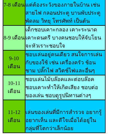
7-8 เดือน
แต่ต้องระวังของภายในบ้าน เช่น
สายไฟ กลอนประตู บานพับประตู
พัดลม วิทยุ โทรศัพท์ เป็นต้น
เด็กชอบเคาะกลอง เคาะระนาด
8-9 เดือน
เคาะดนตรี บางคนชอบให้จับโยน
จะหัวเราะชอบใจ
ชอบเล่นอยู่คนเดียว สนใจการเล่น
9-10
กับของใช้ เช่น เครื่องครัว ช้อน
เดือน
ชาม ปลั๊กไฟ สวิตช์ไฟและอื่นๆ
ชอบเล่นไม้บล๊อคและต่อบล๊อค
10-11
ชอบเคาะทำให้เกิดเสียง ชอบต่อ
เดือน
ของเล่น ชอบดูรูปนิทานต่างๆ
11-12
เล่นของเล่นที่มีการสำรวจ อยากรู้
เดือน
อยากเห็น และดีใจเมื่อได้อยู่ใน
กลุ่มที่โตกว่าเล็กน้อย