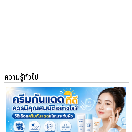
ความรู้ทั่วไป