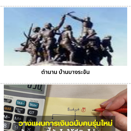
ตำนาน บ้านบางระจัน