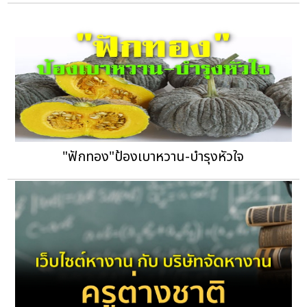
"ฟักทอง"ป้องเบาหวาน-บำรุงหัวใจ