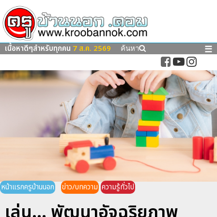
เนื้อหาดีๆสำหรับทุกคน
7 ส.ค. 2569
☰
ค้นหา
หน้าแรกครูบ้านนอก
ข่าว/บทความ
ความรู้ทั่วไป
เล่น... พัฒนาอัจฉริยภาพ