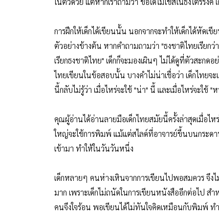
ในตัวด้วย แต่หากเราถามว่า ข้อใดไม่ใช่สีในธงไตรรงค์ เด
การฝึกให้เด็กได้เขียนนั้น นอกจากจะทำให้เด็กได้หัดเข
ตัวอย่างข้างต้น หากคำถามถามว่า "ธงชาติไทยเรียกว่าธง
เรียกธงชาติไทย" เด็กก็จะมองเผินๆ ไม่ได้ดูที่ตัวสะกด
ไทยเขียนในข้อสอบนั้น บางคำไม่น่าเชื่อว่า เด็กไทยจะเขี
นี้กลับไม่รู้ว่า เมื่อไหร่จะใช้ "น่า" นี้ และเมื่อไหร่จะใช้ "หน
คุณผู้อ่านได้อ่านลายมือเด็กไทยสมัยนี้ครั้งล่าสุดเมื่อไห
ใหญ่จะใช้การพิมพ์ แม้แต่สไลด์ที่อาจารย์ขึ้นบนกระดาน
เข้ามา ทำให้ในวันวันหนึ่ง
เด็กหลายๆ คนห่างเหินจากการเขียนไปพอสมควร จึงไม่น
มาก เพราะเด็กไม่ถนัดในการเขียนหนังสืออีกต่อไป สำ
คนจึงใจร้อน พอเขียนได้ไม่ทันใจคิดเหมือนกับพิมพ์ ทำให้