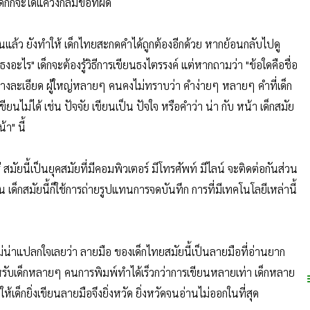
็กก็จะได้แค่วงกลมข้อที่ผิด
ียนแล้ว ยังทำให้ เด็กไทยสะกดคำได้ถูกต้องอีกด้วย หากย้อนกลับไปดู
อะไร" เด็กจะต้องรู้วิธีการเขียนธงไตรรงค์ แต่หากถามว่า "ข้อใดคือชื่อ
อย่างละเอียด ผู้ใหญ่หลายๆ คนคงไม่ทราบว่า คำง่ายๆ หลายๆ คำที่เด็ก
ยนไม่ได้ เช่น ปัจจัย เขียนเป็น ปัจใจ หรือคำว่า น่า กับ หน้า เด็กสมัย
้า" นี้
ร่ สมัยนี้เป็นยุคสมัยที่มีคอมพิวเตอร์ มีโทรศัพท์ มีไลน์ จะติดต่อกันส่วน
 เด็กสมัยนี้ก็ใช้การถ่ายรูปแทนการจดบันทึก การที่มีเทคโนโลยีเหล่านี้
่าแปลกใจเลยว่า ลายมือ ของเด็กไทยสมัยนี้เป็นลายมือที่อ่านยาก
หรับเด็กหลายๆ คนการพิมพ์ทำได้เร็วกว่าการเขียนหลายเท่า เด็กหลาย
เด็กยิ่งเขียนลายมือจึงยิ่งหวัด ยิ่งหวัดจนอ่านไม่ออกในที่สุด