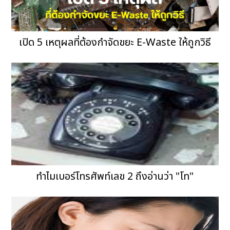
เปิด 5 เหตุผลที่ต้องกำจัดขยะ E-Waste ให้ถูกวิธี
ทำไมเบอร์โทรศัพท์เลข 2 ถึงอ่านว่า "โท"