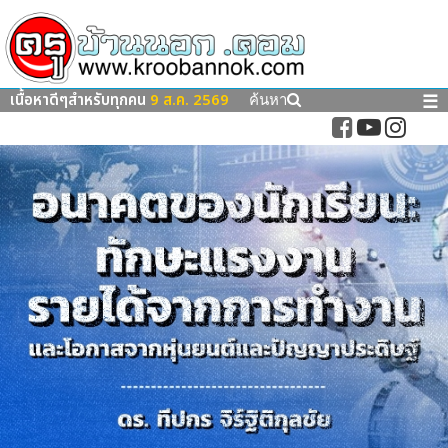
เนื้อหาดีๆสำหรับทุกคน
9 ส.ค. 2569
☰
ค้นหา