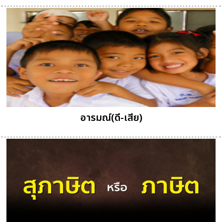
อารมณ์(ดี-เสีย)