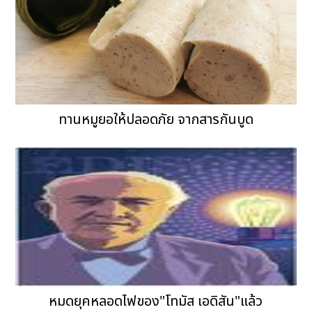
ทานหมูยอให้ปลอดภัย จากสารกันบูด
หมดยุคหลอดไฟของ"โทมัส เอดิสัน"แล้ว