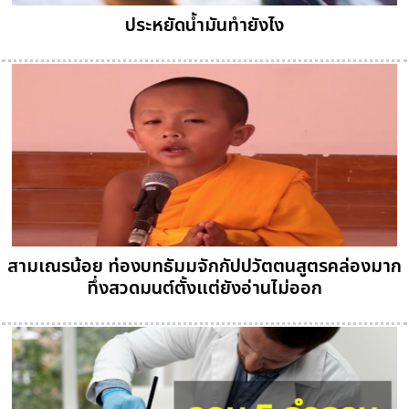
ประหยัดน้ำมันทำยังไง
สามเณรน้อย ท่องบทธัมมจักกัปปวัตตนสูตรคล่องมาก
ทึ่งสวดมนต์ตั้งแต่ยังอ่านไม่ออก