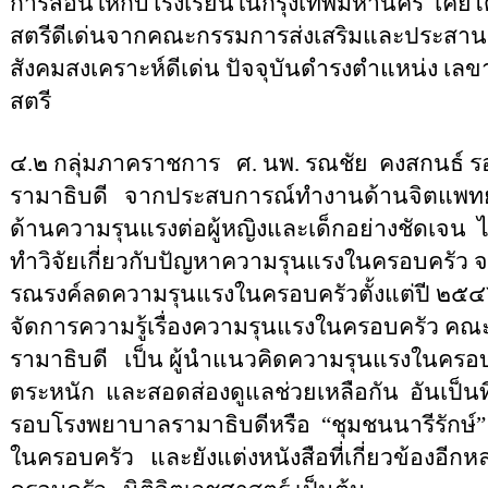
การสอนให้กับโรงเรียนในกรุงเทพมหานคร
เคยไ
สตรีดีเด่นจากคณะกรรมการส่งเสริมและประสานง
สังคมสงเคราะห์ดีเด่น ปัจจุบันดำรงตำแหน่ง เ
สตรี
๔.๒ กลุ่มภาคราชการ
ศ
.
นพ
.
รณชัย
คงสกนธ์ 
รามาธิบดี
จากประสบการณ์ทำงานด้านจิตแพทย์ท
ด้านความรุนแรงต่อผู้หญิงและเด็กอย่างชัดเจน
ไ
ทำวิจัยเกี่ยวกับปัญหาความรุนแรงในครอบครัว จนก
รณรงค์ลดความรุนแรงในครอบครัวตั้งแต่ปี ๒๕๔๖ ซ
จัดการความรู้เรื่องความรุนแรงในครอบครัว ค
รามาธิบดี
เป็น ผู้นำแนวคิดความรุนแรงในครอบคร
ตระหนัก
และสอดส่องดูแลช่วยเหลือกัน
อันเป็น
รอบโรงพยาบาลรามาธิบดีหรือ
“
ชุมชนนารีรักษ์
ในครอบครัว
และยังแต่งหนังสือที่เกี่ยวข้องอี