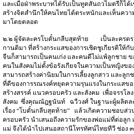
และเมื่อฝ่าพระบาทได้รับเป็นทูตสันถวไมตรีก็ได
สร้างจิตสำนึกให้คนไทยได้ตระหนักและเห็นความ
มาโดยตลอด
๒.๒ ผู้จัดละครโบตั๋นกลีบสุดท้าย
เป็นละครดร
กานติมา ที่สร้างกระแสของการเชิดชูเกียรติให้กับผ
จีนก็สามารถเป็นคนเก่ง และคนดีไม่แพ้ลูกชาย
ข
คนในสังคมไม่ตั้งข้อรังเกียจในความเป็นหญิงขอ
สามารถสร้างค่านิยมในการเลี้ยงลูกสาว และลูกชายไ
ที่ดีของการรณรงค์หยุดความรุนแรงในกระแสขอ
สร้างสรรค์ แนวครอบครัว และสังคม
เพื่อจรรโ
สังคม
ซึ่งคุณณัฎฐนันท์
ฉวีวงศ์ ในฐานะผู้ผลิตละ
เรื่อง
“
โบตั๋นกลีบสุดท้าย
”
แล้วเกิดความชอบส่วนตั
ครอบครัว นำเสนอถึงความรักของพ่อแม่ที่ต่อลูก 
แม่ จึงได้นำไปเสนอสถานีโทรทัศน์ไทยทีวี ช่อง 