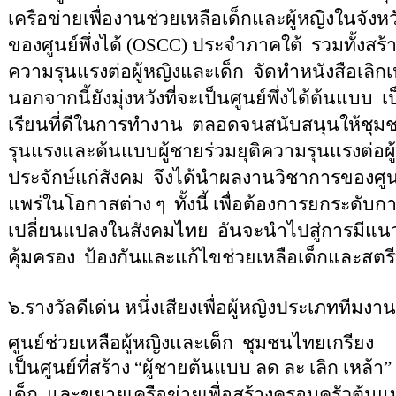
เครือข่ายเพื่องานช่วยเหลือเด็กและผู้หญิงในจังห
ของศูนย์พึ่งได้
(OSCC)
ประจำภาคใต้
รวมทั้งสร้
ความรุนแรงต่อผู้หญิงและเด็ก
จัดทำหนังสือเลิก
นอกจากนี้ยังมุ่งหวังที่จะเป็นศูนย์พึ่งได้ต้นแบบ
เ
เรียนที่ดีในการทำงาน
ตลอดจนสนับสนุนให้ชุมช
รุนแรงและต้นแบบผู้ชายร่วมยุติความรุนแรงต่อผู
ประจักษ์แก่สังคม
จึงได้นำผลงานวิชาการของศูนย
แพร่ในโอกาสต่าง ๆ
ทั้งนี้ เพื่อต้องการยกระดั
เปลี่ยนแปลงในสังคมไทย
อันจะนำไปสู่การมีแ
คุ้มครอง
ป้องกันและแก้ไขช่วยเหลือเด็กและสตรี
๖.รางวัลดีเด่น หนึ่งเสียงเพื่อผู้หญิงประเภททีมงาน
ศูนย์ช่วยเหลือผู้หญิงและเด็ก
ชุมชนไทยเกรียง
เป็นศูนย์ที่สร้าง
“
ผู้ชายต้นแบบ ลด ละ เลิก เหล้า
”
เด็ก
และขยายเครือข่ายเพื่อสร้างครอบครัวต้นแบบท