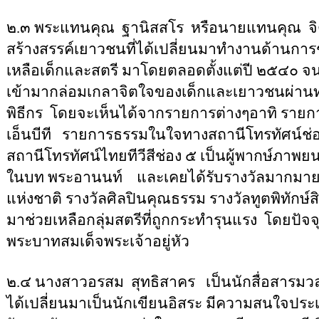
๒.๓ พระแทนคุณ
ฐานิสสโร
หรือนายแทนคุณ
จ
สร้างสรรค์เยาวชนที่ได้เปลี่ยนมาทำงานด้านการ
เหลือเด็กและสตรี มาโดยตลอดตั้งแต่ปี ๒๕๔๐ จนถึ
เข้ามากล่อมเกลาจิตใจของเด็กและเยาวชนผ่านทา
พิธีกร
โดยจะเห็นได้จากรายการต่างๆอาทิ รายกา
เอ็นบีที
รายการธรรมในใจทางสถานีโทรทัศน์ช่อง
สถานีโทรทัศน์ไทยทีวีสีช่อง ๕ เป็นผู้พากษ์ภาพยน
ในบท พระอานนท์
และเคยได้รับรางวัลมากมายไ
แห่งชาติ รางวัลศิลปินคุณธรรม รางวัลทูตพิทักษ์สิ
มาช่วยเหลือกลุ่มสตรีที่ถูกกระทำรุนแรง
โดยปัจจ
พระบาทสมเด็จพระเจ้าอยู่หัว
๒.๔ นางสาวอรสม
สุทธิสาคร
เป็นนักสื่อสารมว
ได้เปลี่ยนมาเป็นนักเขียนอิสระ มีความสนใจประ