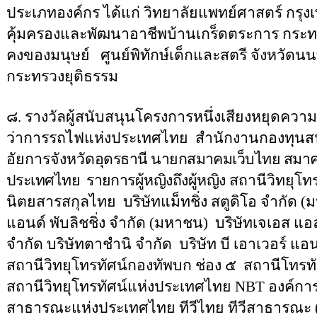
ประเภทองค์กร
ได้แก่ วิทยาลัยแพทย์ศาสตร์ กร
คุ้มครองและพัฒนาอาชีพบ้านเกร็ดตระการ กระ
คงของมนุษย์
ศูนย์พิทักษ์เด็กและสตรี จังหวัดนน
กระทรวงยุติธรรม
๘. รางวัลผู้สนับสนุนโครงการหนึ่งเสียงหยุดควา
ว่าการรถไฟแห่งประเทศไทย
สำนักงานกองทุนสน
อัยการจังหวัด
อุดรธานี นายกสมาคมเว็บไทย สมาค
ประเทศไทย
รายการผู้หญิงถึงผู้หญิง
สถานีวิทยุโทร
นิตยสารสกุลไทย
บริษัทแม็ทชิ่ง สตูดิโอ จำกัด (ม
แอนด์ พับลิชชิ่ง จำกัด (มหาชน)
บริษัทเจเอส แอ
จำกัด บริษัทตาชำนิ จำกัด
บริษัท บี เอาเวอร์ แ
สถานีวิทยุโทรทัศน์กองทัพบก
ช่อง ๕
สถานีโทรทั
สถานีวิทยุโทรทัศน์แห่งประเทศไทย
NBT
องค์กา
สาธารณะแห่งประเทศไทย
ทีวีไทย ทีวีสาธารณะ