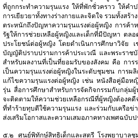
ที่ถูกกระทำความรุนแรง
ให้ที่พักชั่วคราว
ให้คำป
การเยียวยาทั้งทางร่างกายและจิตใจ รวมทั้งสร้า
ตระหนักถึงปัญหาความรุนแรงต่อผู้หญิง
การค้าห
รัฐให้การช่วยเหลือผู้หญิงและเด็กที่มีปัญหา
ตลอด
ประโยชน์ต่อผู้หญิง
โดยดำเนินการศึกษาวิจัย
เ
บัญญัติปราบปรามการค้าประเวณี
และพระราชบั
สำหรับผลงานที่เป็นที่ยอมรับของสังคม
คือ
การร
เป็นความรุนแรงต่อผู้หญิงในระดับชุมชน
การผลิต
แก้ไขความรุนแรงต่อผู้หญิง
เช่น
หนังสือคู่มือ
รุ่น
สื่อการศึกษาสำหรับการจัดกิจกรรมกับกลุ่มผู้
จะติดตามให้ความช่วยเหลือกรณีที่ผู้หญิงต้องคด
ที่ทำร้ายทุบตีใช้ความรุนแรง
และร่วมกับเครือข่
ส่งเสริมโอกาสและความเสมอภาคทางเพศฉบับ
๕.๒
ศูนย์พิทักษ์สิทธิเด็กและสตรี
โรงพยาบาลชุม