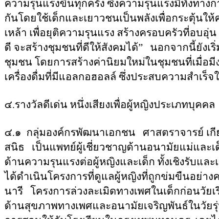
ความรุนแรงขึ้นทุกครั้ง ซึ่งความรุนแรงมีทั้งทางกา
กันโดยใช้เด็กและเยาวชนเป็นพลังเพื่อกระตุ้นใ
เหล้า เพื่อยุติความรุนแรง สร้างครอบครัวที่อบอุ่น ด
ดี จะสร้างชุมชนที่ดีให้สังคมได้
”
นอกจากนี้ยังเร
ชุมชน โดยการสร้างค่านิยมใหม่ในชุมชนที่เมื่อมี
เครื่องดื่มที่มีแอลกอฮอลล์ ซึ่งประสบความสำ
๔.รางวัลดีเด่น หนึ่งเสียงเพื่อผู้หญิงประเภทบุคคล
๔.๑
กลุ่มองค์กรพัฒนาเอกชน
ศาสตราจารย์ เกี
สนิธ
เป็นแพทย์ผู้เชี่ยวชาญด้านอนามัยแม่และเด
ด้านความรุนแรงต่อผู้หญิงและเด็ก ทั้งเชิงรับและเ
ได้ดำเนินโครงการที่ดูแลผู้หญิงที่ถูกข่มขืนอย่าง
นารี
โครงการล่วงละเมิดทางเพศในเด็กก่อนวัยเ
ด้านสุขภาพทางเพศและอนามัยเจริญพันธ์ในวัยรุ่นซ