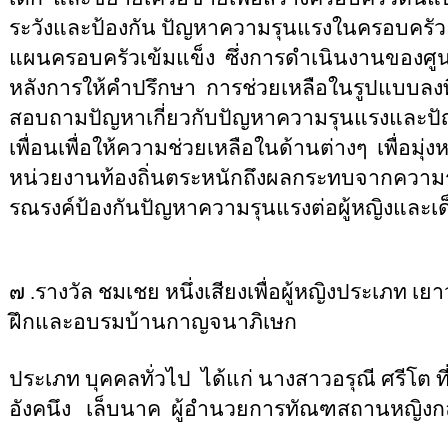
ระวังและป้องกัน ปัญหาความรุนแรงในครอบครัว
แผนครอบครัวเข้มแข็ง
ซึ่งการดำเนินงานของศู
หลังการให้คำปรึกษา
การช่วยเหลือในรูปแบบลงพื
สอบถามปัญหาเกี่ยวกับปัญหาความรุนแรงและป
เพื่อนเพื่อให้ความช่วยเหลือในด้านต่างๆ
เพื่อมุ
หน่วยงานท้องถิ่นตระหนักถึงผลกระทบจากความ
รณรงค์ป้องกันปัญหาความรุนแรงต่อผู้หญิงและเด
๗ .รางวัล ชมเชย หนึ่งเสียงเพื่อผู้หญิง
ประเภท เย
ฝึกและอบรมบ้านกาญจนาภิเษก
ประเภท บุคคลทั่วไป
ได้แก่ นางสาวอรุณี ศรีโต
อังคนึง
เล็บนาค
ผู้อำนวยการทัณฑสถานหญิงก