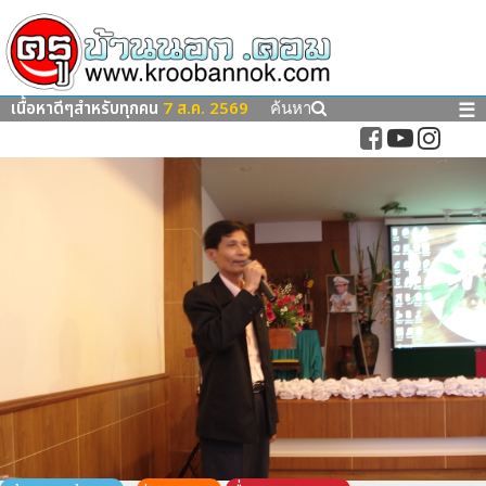
เนื้อหาดีๆสำหรับทุกคน
7 ส.ค. 2569
☰
ค้นหา