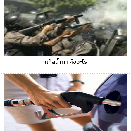
แก๊สน้ำตา คืออะไร