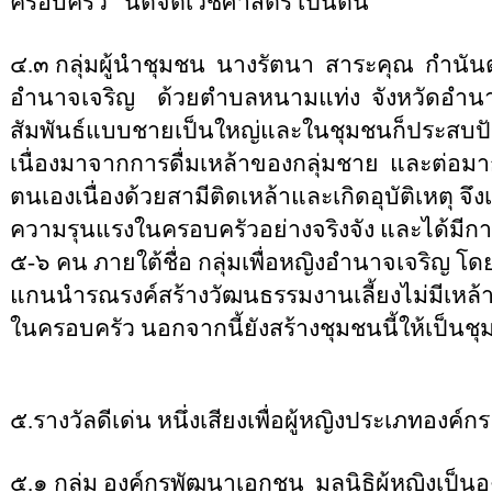
ครอบครัว
นิติจิตเวชศาสตร์ เป็นต้น
๔.๓ กลุ่มผู้นำชุมชน
นางรัตนา
สาระคุณ
กำนัน
อำนาจเจริญ
ด้วยตำบลหนามแท่ง
จังหวัดอำน
สัมพันธ์แบบชายเป็นใหญ่และในชุมชนก็ประสบป
เนื่องมาจากการดื่มเหล้าของกลุ่มชาย
และต่อมา
ตนเองเนื่องด้วยสามีติดเหล้าและเกิดอุบัติเหตุ จ
ความรุนแรงในครอบครัวอย่างจริงจัง และได้มีก
๕-๖ คน ภายใต้ชื่อ กลุ่มเพื่อหญิงอำนาจเจริญ โด
แกนนำรณรงค์สร้างวัฒนธรรมงานเลี้ยงไม่มีเหล้าท
ในครอบครัว นอกจากนี้ยังสร้างชุมชนนี้ให้เป็นชุ
๕.รางวัลดีเด่น หนึ่งเสียงเพื่อผู้หญิงประเภทองค์กร
๕.๑ กลุ่ม องค์กรพัฒนาเอกชน
มูลนิธิผู้หญิง
เป็นอ