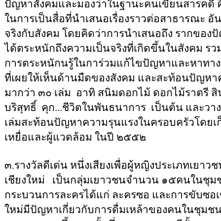
ปัญหาสังคมและมองว่าในฐานะคนเขียนสารคดี คือ
ในการเป็นสื่อที่นำเสนอเรื่องราวต่อสาธารณะ อ
จริงกับสังคม โดยคิดว่าการนำเสนอถึง รากของปัญ
ได้ตระหนักถึงความเป็นจริงที่เกิดขึ้นในสังคม รว
การตระหนักนรู้ในการ่วมแก้ไขปัญหาและหาทาง
ที่เผยให้เห็นด้านมืดของสังคม และสะท้อนปัญหา
มากว่า ๓๐ เล่ม
อาทิ สนิมดอกไม้ ดอกไม้ราตรี สิน
บริสุทธิ์
คุก...ชีวิตในพันธนาการ
เป็นต้น และวา
เล่มสะท้อนปัญหาความรุนแรงในครอบครัวโดยเก็บข้
เหยื่อและผู้แวดล้อม ในปี ๒๕๕๒
๓.รางวัลดีเด่น หนึ่งเสียงเพื่อผู้หญิงประเภทเยาวช
เชียงใหม่
เป็นกลุ่มเยาวชนจำนวน ๑๕คนในชุมชน
กระบวนการละครได้แก่ ละครซอ และการขับซอเข้
ใหม่มีปัญหาเกี่ยวกับการดื่มเหล้าของคนในชุมชน 