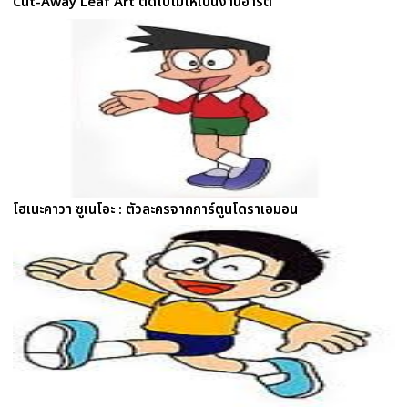
Cut-Away Leaf Art ตัดใบไม้ให้เป็นงานอาร์ต
โฮเนะคาวา ซูเนโอะ : ตัวละครจากการ์ตูนโดราเอมอน