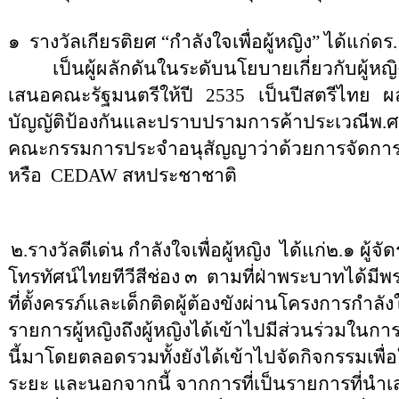
๑
รางวัลเกียรติยศ
“
กำลังใจเพื่อผู้หญิง
”
ได้แก่
ดร.
เป็นผู้ผลักดันในระดับนโยบายเกี่ยวกับผู้
เสนอคณะรัฐมนตรีให้ปี
2535
เป็นปีสตรีไทย 
บัญญัติป้องกันและปราบปรามการค้าประเวณีพ
.
ศ
คณะกรรมการประจำอนุสัญญาว่าด้วยการจัดการเล
หรือ
CEDAW
สหประชาชาติ
๒.รางวัลดีเด่น กำลังใจเพื่อผู้หญิง
ได้แก่
๒.๑ ผู้จั
โทรทัศน์ไทยทีวีสีช่อง ๓
ตามที่ฝ่าพระบาทได้มีพร
ที่ตั้งครรภ์และเด็กติดผู้ต้องขังผ่านโครงการกำล
รายการผู้หญิงถึงผู้หญิงได้เข้าไปมีส่วนร่วมในก
นี้มาโดยตลอดรวมทั้งยังได้เข้าไปจัดกิจกรรมเพื่อใ
ระยะ และนอกจากนี้ จากการที่เป็นรายการที่นำเสนอ