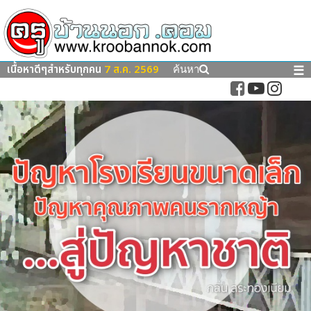
เนื้อหาดีๆสำหรับทุกคน
7 ส.ค. 2569
☰
ค้นหา