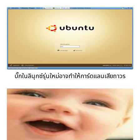
บั๊กในลินุกซ์รุ่นใหม่อาจทำให้การ์ดแลนเสียถาวร