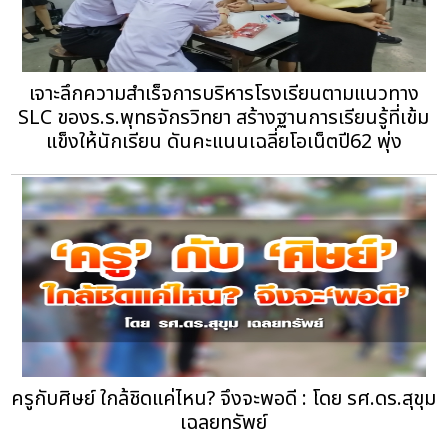
เจาะลึกความสำเร็จการบริหารโรงเรียนตามแนวทาง
SLC ของร.ร.พุทธจักรวิทยา สร้างฐานการเรียนรู้ที่เข้ม
แข็งให้นักเรียน ดันคะแนนเฉลี่ยโอเน็ตปี62 พุ่ง
ครูกับศิษย์ ใกล้ชิดแค่ไหน? จึงจะพอดี : โดย รศ.ดร.สุขุม
เฉลยทรัพย์