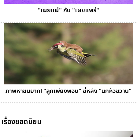
"เผยแผ่" กับ "เผยแพร่"
ภาพหาชมยาก! "ลูกเพียงพอน" ขี่หลัง "นกหัวขวาน"
เรื่องยอดนิยม