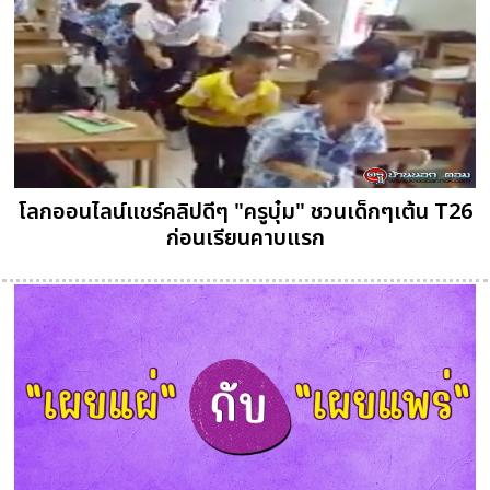
โลกออนไลน์แชร์คลิปดีๆ "ครูบุ๋ม" ชวนเด็กๆเต้น T26
ก่อนเรียนคาบแรก