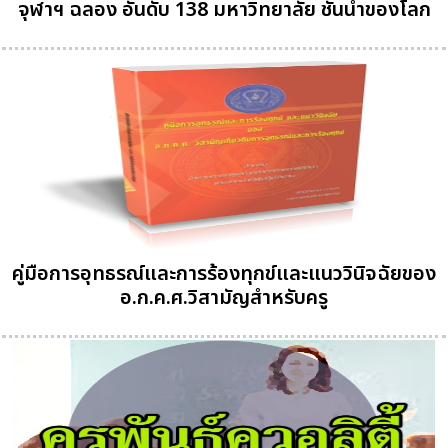
จุฬาฯ ฉลอง อันดับ 138 มหาวิทยาลัย ชั้นนำของโลก
คู่มือการอุทธรณ์และการร้องทุกข์และแนววินิจฉัยของ
อ.ก.ค.ศ.วิสามัญสำหรับครู