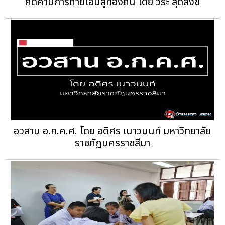
คัดค้านการถ่ายโอนสู่ท้องถิ่น โดย วีระ สุดสังข์
อวสาน อ.ก.ค.ศ. โดย อดิศร เนาวนนท์ มหาวิทยาลัย
ราชภัฏนครราชสีมา