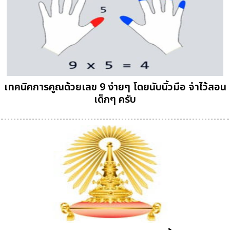
เทคนิคการคูณด้วยเลข 9 ง่ายๆ โดยนับนิ้วมือ จำไว้สอน
เด็กๆ ครับ