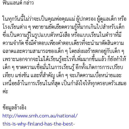
ฟินแลนด์ กล่าว
ในทุกวันนี้ไม่ว่าจะเป็นคุณพ่อคุณแม่ ผู้ปกครอง ผู้ดูแลเด็ก หรือ
โรงเรียนต่าง ๆ พยายามยัดเยียดความรู้ที่มากเกินไปสำหรับเด็ก
ซึ่งเป็นความรู้ในรูปแบบตัวหนังสือ หรือแบบเรียนในตำราที่มี
ความจำกัด ซึ่งมีคำตอบเพียงคำตอบเดียวที่จะนำมาตัดสินความ
ฉลาดและความสามารถของเด็ก ๆ โดยส่งผลร้ายตกอยู่กับเด็ก ๆ
เพราะนอกจากจะไม่ได้เรียนรู้อะไรที่เพิ่มมากขึ้นแล้ว ก็ยังทำให้
เด็ก ๆ ขาดความเชื่อมั่นในการเรียนรู้ อีกทั้งเกิดการการเปรียบ
เทียบ แข่งขัน และที่สำคัญ เด็ก ๆ จะเกิดความเบื่อหน่ายและ
เหนื่อยล้าในการเรียนในที่สุด เป็นกำลังใจให้ทุกครอบครัวเสมอ
ค่ะ
ข้อมูลอ้างอิง
http://www.smh.com.au/national/
this-is-why-finland-has-the-best-