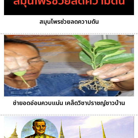
สมุนไพรช่วยลดความดัน
ชำยอดอ่อนควบแน่น เคล็ดวิชาปราชญ์ชาวบ้าน