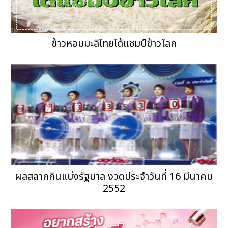
ข้าวหอมมะลิไทยได้แชมป์ข้าวโลก
ผลสลากกินแบ่งรัฐบาล งวดประจำวันที่ 16 มีนาคม
2552