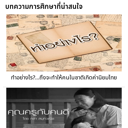
บทความการศึกษาที่น่าสนใจ
ทำอย่างไร?...ถึงจะทำให้คนในชาติเกิดค่านิยมไทย