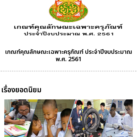
เกณฑ์คุณลักษณะเฉพาะครุภัณฑ์ ประจำปีงบประมาณ
พ.ศ. 2561
เรื่องยอดนิยม