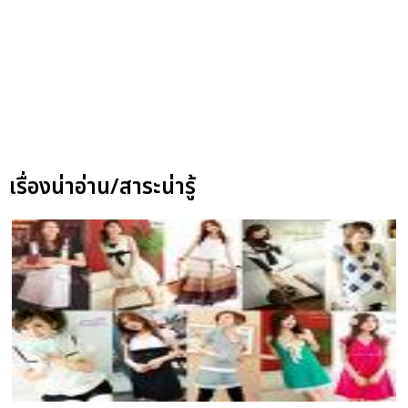
เรื่องน่าอ่าน/สาระน่ารู้