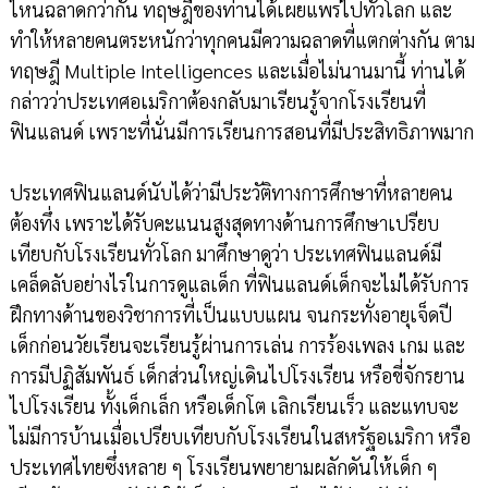
ไหนฉลาดกว่ากัน ทฤษฎีของท่านได้เผยแพร่ไปทั่วโลก และ
ทำให้หลายคนตระหนักว่าทุกคนมีความฉลาดที่แตกต่างกัน ตาม
ทฤษฎี Multiple Intelligences และเมื่อไม่นานมานี้ ท่านได้
กล่าวว่าประเทศอเมริกาต้องกลับมาเรียนรู้จากโรงเรียนที่
ฟินแลนด์ เพราะที่นั่นมีการเรียนการสอนที่มีประสิทธิภาพมาก
ประเทศฟินแลนด์นับได้ว่ามีประวัติทางการศึกษาที่หลายคน
ต้องทึ่ง เพราะได้รับคะแนนสูงสุดทางด้านการศึกษาเปรียบ
เทียบกับโรงเรียนทั่วโลก มาศึกษาดูว่า ประเทศฟินแลนด์มี
เคล็ดลับอย่างไรในการดูแลเด็ก ที่ฟินแลนด์เด็กจะไม่ได้รับการ
ฝึกทางด้านของวิชาการที่เป็นแบบแผน จนกระทั่งอายุเจ็ดปี
เด็กก่อนวัยเรียนจะเรียนรู้ผ่านการเล่น การร้องเพลง เกม และ
การมีปฏิสัมพันธ์ เด็กส่วนใหญ่เดินไปโรงเรียน หรือขี่จักรยาน
ไปโรงเรียน ทั้งเด็กเล็ก หรือเด็กโต เลิกเรียนเร็ว และแทบจะ
ไม่มีการบ้านเมื่อเปรียบเทียบกับโรงเรียนในสหรัฐอเมริกา หรือ
ประเทศไทยซึ่งหลาย ๆ โรงเรียนพยายามผลักดันให้เด็ก ๆ