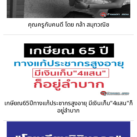
คุณครูกับคนดี โดย กล้า สมุทวณิช
เกษียณ65ปีทางแก้ประชากรสูงอายุ มีเงินเก็บ"4แสน"ก็
อยู่ลำบาก