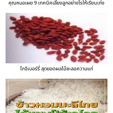
คุณหมอเผย 9 เทคนิคเลี้ยงลูกอย่างไรให้เรียนเก่ง
โกจิเบอร์รี่ สุดยอดผลไม้ชะลอความแก่