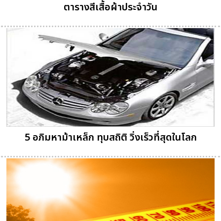
ตารางสีเสื้อผ้าประจำวัน
5 อภิมหาม้าเหล็ก ทุบสถิติ วิ่งเร็วที่สุดในโลก