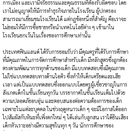
การเมือง และเรามีจริยธรรมและคุณธรรมที่ต้องรับผิดชอบ โดย
เราไม่อนุญาตให้มีการทำธุรกิจภายในโรงเรียน ผู้ปกครอง
สามารถมาเยี่ยมชมโรงเรียนได้ แต่กฎข้อหนึ่งที่สำคัญ คือเราจะ
ไม่ยอมให้มีการซื้อขายหรือนำเทคโนโลยีต่าง ๆ เข้ามาใน
โรงเรียนยกเว้นในเรื่องของการศึกษาเท่านั้น
ประเทศฟินแลนด์ ได้รับการยอมรับว่า มีคุณครูที่ได้รับการศึกษา
ที่มีคุณภาพในการจัดการศึกษาสำหรับเด็ก มีหลักสูตรซึ่งถูกต้อง
ตรงตามพัฒนาการทุกด้านของเด็ก มีแบบทดสอบซึ่งมีคุณภาพ
ไม่ใช่แบบทดสอบทางด้านไอคิว ซึ่งทำให้เด็กเครียดและเสีย
เวลา แต่เป็นแบบทดสอบซึ่งออกแบบโดยครูผู้เชี่ยวชาญในการ
สังเกตเด็กในชั้นเรียนทุกวัน บรรยากาศในชั้นเรียนเต็มไปด้วย
ความปลอดภัยอบอุ่น และตอบสนองต่อความต้องการของเด็ก
เฉพาะในแต่ละบุคคล ในช่วงฤดูหนาวเด็ก ๆ จะมีโอกาสได้ออก
ไปสัมผัสกับหิมะที่เพิ่งตกใหม่ ๆ ได้เล่นกับลูกสน เราได้ยินเสียง
เด็กหัวเราะอย่างมีความสุขในทุก ๆ วัน นักการศึกษาของ