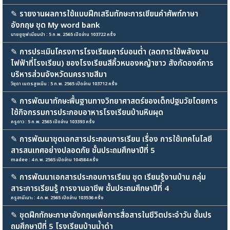
✎
รายงานผลการใช้แบบฝึกเสริมทักษะการเขียนคำศัพท์ภาษา
อังกฤษ ชุด My word bank
นายยูซุฟ เนียมนำ : 5 ก.พ. 2565 เปิดอ่าน 103722 ครั้ง
✎
การประเมินโครงการโรงเรียนคาร์บอนต่ำ (ลดการใช้พลังงาน
ไฟฟ้าที่โรงเรียน) ของโรงเรียนสีคิ้วหนองหญ้าขาว สังกัดองค์การ
บริหารส่วนจังหวัดนครราชสีมา
วิชุดา เนตรสูงเนิน : 5 ก.พ. 2565 เปิดอ่าน 103712 ครั้ง
✎
การพัฒนาทักษะพื้นฐานทางวิทยาศาสตร์ของเด็กปฐมวัยโดยการ
ใช้กิจกรรมการประกอบอาหารโรงเรียนบ้านหินผุด
ครูดาว : 5 ก.พ. 2565 เปิดอ่าน 103393 ครั้ง
✎
การพัฒนาชุดเอกสารประกอบการเรียน เรื่อง การใช้เทคโนโลยี
สารสนเทศอย่างปลอดภัย ชั้นประถมศึกษาปีที่ 5
madee : 4 ก.พ. 2565 เปิดอ่าน 104584 ครั้ง
✎
การพัฒนาเอกสารประกอบการเรียน ชุด เรียนรู้งานบ้าน กลุ่ม
สาระการเรียนรู้ การงานอาชีพ ชั้นประถมศึกษาปีที่ 4
ครูอามีเนาะ : 4 ก.พ. 2565 เปิดอ่าน 103536 ครั้ง
✎
ชุดฝึกทักษะภาษาอังกฤษเพื่อการสื่อสารในชีวิตประจำวัน ชั้นปร
ถมศึกษาปีที่ 5 โรงเรียนบ้านน้ำดำ