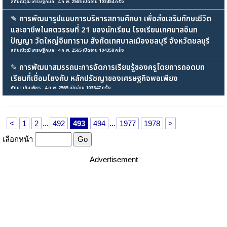
สกันฌ์วุฒิ เศรษฐีกมล : 4 ก.พ. 2565 เปิดอ่าน 103454 ครั้ง
✎
การพัฒนารูปแบบการบริหารสถานศึกษา เพื่อส่งเสริมทักษะชีวิต
และอาชีพในศตวรรษที่ 21 ของนักเรียน โรงเรียนเทศบาลอินท
ปัญญา วัดใหญ่อินทาราม สังกัดเทศบาลเมืองชลบุรี จังหวัดชลบุรี
สกันฌ์วุฒิ เศรษฐีกมล : 4 ก.พ. 2565 เปิดอ่าน 104358 ครั้ง
✎
การพัฒนาสมรรถนะการจัดการเรียนรู้ของครูโดยการถอดบท
เรียนที่เชื่อมโยงกับ หลักปรัชญาของเศรษฐกิจพอเพียง
หัทยา เข็มเพ็ชร : 4 ก.พ. 2565 เปิดอ่าน 103847 ครั้ง
<
1
2
...
492
493
494
...
1977
1978
>
เลือกหน้า
Advertisement