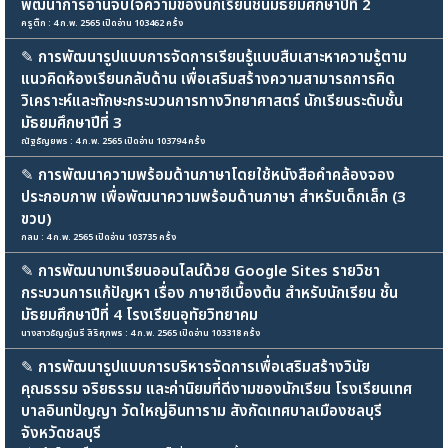
พัฒนาการอ่านจับใจความของนักเรียนชั้นมัธยมศึกษาปีที่ 2
ครูติ๊ก : 4 ก.พ. 2565 เปิดอ่าน 103462 ครั้ง
✎
การพัฒนารูปแบบการจัดการเรียนรู้แบบสืบเสาะหาความรู้ตาม
แนวคิดห้องเรียนกลับด้าน เพื่อเสริมสร้างความสามารถการคิด
วิเคราะห์และทักษะกระบวนการทางวิทยาศาสตร์ นักเรียนระดับชั้น
มัธยมศึกษาปีที่ 3
ณัฐธัญยพร : 4 ก.พ. 2565 เปิดอ่าน 103794 ครั้ง
✎
การพัฒนาความพร้อมด้านภาษาโดยใช้หนังสือคำคล้องจอง
ประกอบภาพ เพื่อพัฒนาความพร้อมด้านภาษา สำหรับเด็กเล็ก (3
ขวบ)
กลม : 4 ก.พ. 2565 เปิดอ่าน 103735 ครั้ง
✎
การพัฒนาบทเรียนออนไลน์ด้วย Google Sites รายวิชา
กระบวนการแก้ปัญหา เรื่อง ภาษาซีเบื้องต้น สำหรับนักเรียน ชั้น
มัธยมศึกษาปีที่ 4 โรงเรียนอุทัยวิทยาคม
นางสาวธัญญ์นรี สิริศุภพร : 4 ก.พ. 2565 เปิดอ่าน 103318 ครั้ง
✎
การพัฒนารูปแบบการบริหารจัดการเพื่อเสริมสร้างวินัย
คุณธรรม จริยธรรม และค่านิยมที่ดีงามของนักเรียน โรงเรียนเทศ
บาลอินทปัญญา วัดใหญ่อินทาราม สังกัดเทศบาลเมืองชลบุรี
จังหวัดชลบุรี