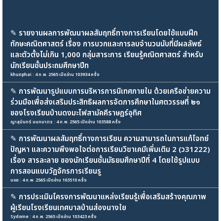
✎
รายงานผลการพัฒนาผลสัมฤทธิ์ทางการเรียนโดยใช้แบบฝึก
ทักษะคณิตศาสตร์ เรื่อง การบวกและการลบจำนวนนับที่มีผลลัพธ์
และตัวตั้งไม่เกิน 1,000 กลุ่มสาระการ เรียนรู้คณิตศาสตร์ สำหรับ
นักเรียนชั้นประถมศึกษาปีท
khunphai : 4 ก.พ. 2565 เปิดอ่าน 103934 ครั้ง
✎
การพัฒนารูปแบบการบริหารการนิเทศภายใน ด้วยเครือข่ายความ
ร่วมมือเพื่อส่งเสริมประสิทธิผลการจัดการศึกษาในศตวรรษที่ ๒๑
ของโรงเรียนบ้านดงมะไฟสามัคคีราษฎร์อุทิศ
ญาสุมินทร์ นนทมาตร : 4 ก.พ. 2565 เปิดอ่าน 103588 ครั้ง
✎
การพัฒนาผลสัมฤทธิ์ทางการเรียน ความสามารถในการแก้โจทย์
ปัญหา และความพึงพอใจต่อการเรียนวิชาเคมีเพิ่มเติม 2 (ว31222)
เรื่อง สารละลาย ของนักเรียนชั้นมัธยมศึกษาปีที่ 4 โดยใช้รูปแบบ
การสอนแบบวัฏจักรการเรียนรู
บอย : 4 ก.พ. 2565 เปิดอ่าน 103510 ครั้ง
✎
การประเมินโครงการพัฒนาแหล่งเรียนรู้เพื่อเสริมสร้างคุณภาพ
ผู้เรียนโรงเรียนเทศบาลบ้านส่องนางใย
Sydome : 4 ก.พ. 2565 เปิดอ่าน 103423 ครั้ง