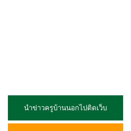
นำข่าวครูบ้านนอกไปติดเว็บ