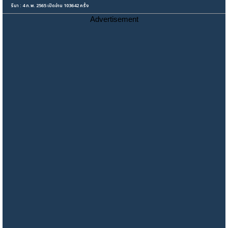
รีนา : 4 ก.พ. 2565 เปิดอ่าน 103642 ครั้ง
Advertisement