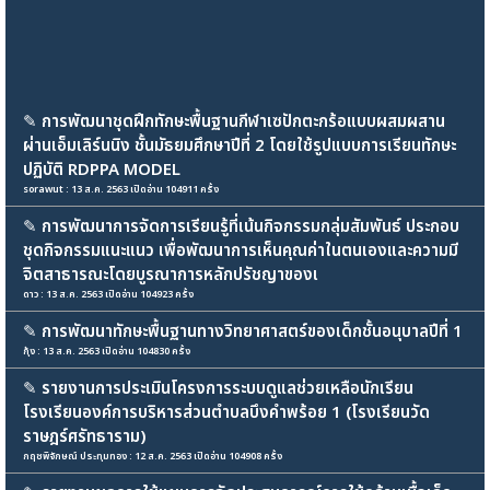
✎
การพัฒนาชุดฝึกทักษะพื้นฐานกีฬาเซปักตะกร้อแบบผสมผสาน
ผ่านเอ็มเลิร์นนิง ชั้นมัธยมศึกษาปีที่ 2 โดยใช้รูปแบบการเรียนทักษะ
ปฏิบัติ RDPPA MODEL
sorawut : 13 ส.ค. 2563 เปิดอ่าน 104911 ครั้ง
✎
การพัฒนาการจัดการเรียนรู้ที่เน้นกิจกรรมกลุ่มสัมพันธ์ ประกอบ
ชุดกิจกรรมแนะแนว เพื่อพัฒนาการเห็นคุณค่าในตนเองและความมี
จิตสาธารณะโดยบูรณาการหลักปรัชญาของเ
ดาว : 13 ส.ค. 2563 เปิดอ่าน 104923 ครั้ง
✎
การพัฒนาทักษะพื้นฐานทางวิทยาศาสตร์ของเด็กชั้นอนุบาลปีที่ 1
กุ้ง : 13 ส.ค. 2563 เปิดอ่าน 104830 ครั้ง
✎
รายงานการประเมินโครงการระบบดูแลช่วยเหลือนักเรียน
โรงเรียนองค์การบริหารส่วนตำบลบึงคำพร้อย 1 (โรงเรียนวัด
ราษฎร์ศรัทธาราม)
กฤชพิจักษณ์ ประทุมทอง : 12 ส.ค. 2563 เปิดอ่าน 104908 ครั้ง