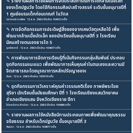
✎
รายงานผลการใช้แผนการจัดประสบการณ์การใช้กล้ามเนื้อเล็ก
ของเด็กปฐมวัย โดยใช้กิจกรรมศิลปะสร้างสรรค์ ระดับชั้นอนุบาลปีที่
1 ศูนย์อบรมเด็กก่อนเกณฑ์ ในวัดล
วราภรณ์ มาฟอง : 12 ส.ค. 2563 เปิดอ่าน 104912 ครั้ง
✎
การจัดกิจกรรมการประดิษฐ์สิ่งของจากเศษวัสดุเหลือใช้ เพื่อ
พัฒนากล้ามเนื้อมัดเล็ก ของนักเรียนชั้นอนุบาลปีที่ 3 โรงเรียน
นิคมสร้างตนเองธารโต 5
รุสลัยดาร์ : 12 ส.ค. 2563 เปิดอ่าน 104837 ครั้ง
✎
การพัฒนาการจัดการเรียนรู้ที่เน้นกิจกรรมกลุ่มสัมพันธ์ ประกอบ
ชุดกิจกรรมแนะแนว เพื่อพัฒนาการเห็นคุณค่าในตนเองและความมี
จิตสาธารณะโดยบูรณาการหลักปรัชญาของเ
dao : 12 ส.ค. 2563 เปิดอ่าน 105019 ครั้ง
✎
ชุดกิจกรรมการวิเคราะห์คุณค่าวรรณคดีเรื่อง กาพย์พระไชย
สุริยา นักเรียนชั้นมัธยมศึกษา ปีที่ 1 โรงเรียนเชียงแสนวิทยาคม
อำเภอเชียงแสน จังหวัดเชียงราย ปีกา
โปรดปราน คำเปลว : 12 ส.ค. 2563 เปิดอ่าน 104966 ครั้ง
✎
รายงานผลการใช้หนังสือนิทานประกอบภาพเพื่อพัฒนาคุณธรรม
จริยธรรม สำหรับเด็กปฐมวัย ชั้นอนุบาลปีที่ 3
อัจฉรา : 12 ส.ค. 2563 เปิดอ่าน 104877 ครั้ง