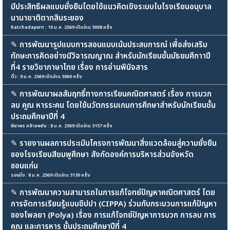
มีประสิทธิผลแบบยั่งยืนโดยใช้แนวคิดเชิงระบบในโรงเรียนอนุบาล
นานาชาติตากสินระยอง
Ratchadaporn : 10 ม.ค. 2569 เปิดอ่าน 3008 ครั้ง
✎
การพัฒนารูปแบบการสอนแบบเน้นประสบการณ์ เพื่อส่งเสริม
ทักษะการคิดอย่างมีวิจารณญาณ สำหรับนักเรียนชั้นมัธยมศึกาาปี
ที่4 รายวิชาภาษาไทย เรื่อง การอ่านพินิจสาร
ติ๋ว : 9 ม.ค. 2569 เปิดอ่าน 3060 ครั้ง
✎
การพัฒนาผลสัมฤทธิ์ทางการเรียนคณิตศาสตร์ เรื่อง การบวก
ลบ คูณ หารระคน โดยใช้นวัตกรรมเกมการศึกษาสำหรับนักเรียนชั้น
ประถมศึกษาปีที่ 4
พิชาพร คล้ายพยัฆ : 8 ม.ค. 2569 เปิดอ่าน 3157 ครั้ง
✎
รายงานผลการประเมินโครงการพัฒนาสิ่งแวดล้อมสู่ความยั่งยืน
ของโรงเรียนสีชมพูศึกษา สังกัดองค์การบริหารส่วนจังหวัด
ขอนแก่น
รองมิ่ง : 8 ม.ค. 2569 เปิดอ่าน 3130 ครั้ง
✎
การพัฒนาความสามารถในการแก้โจทย์ปัญหาคณิตศาสตร์ โดย
การจัดการเรียนรู้แบบซิปปา (CIPPA) ร่วมกับกระบวนการแก้ปัญหา
ของโพลยา (Polya) เรื่อง การแก้โจทย์ปัญหาการบวก การลบ การ
คูณ และการหาร ชั้นประถมศึกษาปีที่ 4