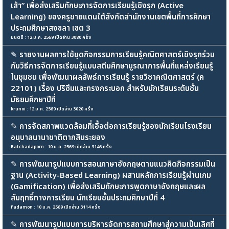
เส้า” เพื่อส่งเสริมทักษะการจัดการเรียนรู้เชิงรุก (Active
Learning) ของครูชายแดนใต้สังกัดสำนักงานเขตพื้นที่การศึกษา
ประถมศึกษาสงขลา เขต 3
มนตรี : 12 ม.ค. 2569 เปิดอ่าน 3080 ครั้ง
✎
รายงานผลการใช้ชุดกิจกรรมการเรียนรู้คณิตศาสตร์เชิงรุกร่วม
กับวิธีการจัดการเรียนรู้แบบสตีมศึกษาบูรณาการพื้นที่แหล่งเรียนรู้
ในชุมชน เพื่อพัฒนาผลลัพธ์การเรียนรู้ รายวิชาคณิตศาสตร์ (ค
22101) เรื่อง ปริซึมและทรงกระบอก สำหรับนักเรียนระดับชั้น
มัธยมศึกษาปีที่
krunoi : 12 ม.ค. 2569 เปิดอ่าน 3020 ครั้ง
✎
การจัดสภาพแวดล้อมที่เอื้อต่อการเรียนรู้ของนักเรียนโรงเรียน
อนุบาลนานาชาติตากสินระยอง
Ratchadaporn : 10 ม.ค. 2569 เปิดอ่าน 3146 ครั้ง
✎
การพัฒนารูปแบบการสอนภาษาอังกฤษตามแนวคิดกิจกรรมเป็น
ฐาน (Activity-Based Learning) ผสานหลักการเรียนรู้ผ่านเกม
(Gamification) เพื่อส่งเสริมทักษะการพูดภาษาอังกฤษและผล
สัมฤทธิ์ทางการเรียน นักเรียนชั้นประถมศึกษาปีที่ 4
Fadamon : 10 ม.ค. 2569 เปิดอ่าน 3114 ครั้ง
✎
การพัฒนารูปแบบการบริหารจัดการสถานศึกษาสู่ความเป็นเลิศที่