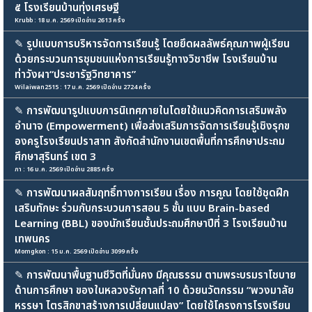
๕ โรงเรียนบ้านทุ่งเศรษฐี
Krubb : 18 ม.ค. 2569 เปิดอ่าน 2613 ครั้ง
✎
รูปแบบการบริหารจัดการเรียนรู้ โดยยึดผลลัพธ์คุณภาพผู้เรียน
ด้วยกระบวนการชุมชนแห่งการเรียนรู้ทางวิชาชีพ โรงเรียนบ้าน
ท่าวังผา“ประชารัฐวิทยาคาร”
Wilaiwan2515 : 17 ม.ค. 2569 เปิดอ่าน 2724 ครั้ง
✎
การพัฒนารูปแบบการนิเทศภายในโดยใช้แนวคิดการเสริมพลัง
อำนาจ (Empowerment) เพื่อส่งเสริมการจัดการเรียนรู้เชิงรุกข
องครูโรงเรียนปราสาท สังกัดสำนักงานเขตพื้นที่การศึกษาประถม
ศึกษาสุรินทร์ เขต 3
ภา : 16 ม.ค. 2569 เปิดอ่าน 2885 ครั้ง
✎
การพัฒนาผลสัมฤทธิ์ทางการเรียน เรื่อง การคูณ โดยใช้ชุดฝึก
เสริมทักษะ ร่วมกับกระบวนการสอน 5 ขั้น แบบ Brain-based
Learning (BBL) ของนักเรียนชั้นประถมศึกษาปีที่ 3 โรงเรียนบ้าน
เทพนคร
Momgkon : 15 ม.ค. 2569 เปิดอ่าน 3099 ครั้ง
✎
การพัฒนาพื้นฐานชีวิตที่มั่นคง มีคุณธรรม ตามพระบรมราโชบาย
ด้านการศึกษา ของในหลวงรัชกาลที่ 10 ด้วยนวัตกรรม “พวงมาลัย
หรรษา ไตรสิกขาสร้างการเปลี่ยนแปลง” โดยใช้โครงการโรงเรียน