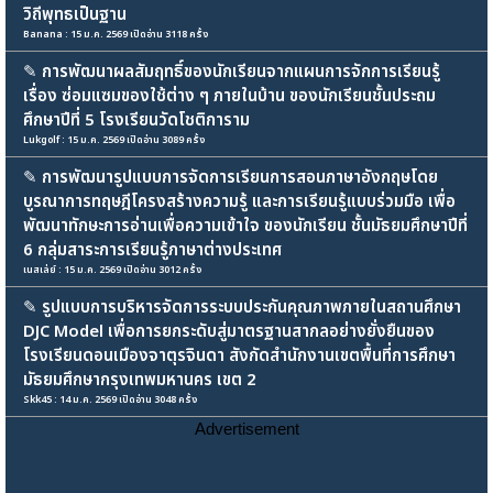
วิถีพุทธเป็นฐาน
Banana : 15 ม.ค. 2569 เปิดอ่าน 3118 ครั้ง
✎
การพัฒนาผลสัมฤทธิ์ของนักเรียนจากแผนการจักการเรียนรู้
เรื่อง ซ่อมแซมของใช้ต่าง ๆ ภายในบ้าน ของนักเรียนชั้นประถม
ศึกษาปีที่ 5 โรงเรียนวัดโชติการาม
Lukgolf : 15 ม.ค. 2569 เปิดอ่าน 3089 ครั้ง
✎
การพัฒนารูปแบบการจัดการเรียนการสอนภาษาอังกฤษโดย
บูรณาการทฤษฎีโครงสร้างความรู้ และการเรียนรู้แบบร่วมมือ เพื่อ
พัฒนาทักษะการอ่านเพื่อความเข้าใจ ของนักเรียน ชั้นมัธยมศึกษาปีที่
6 กลุ่มสาระการเรียนรู้ภาษาต่างประเทศ
เนสเล่ย์ : 15 ม.ค. 2569 เปิดอ่าน 3012 ครั้ง
✎
รูปแบบการบริหารจัดการระบบประกันคุณภาพภายในสถานศึกษา
DJC Model เพื่อการยกระดับสู่มาตรฐานสากลอย่างยั่งยืนของ
โรงเรียนดอนเมืองจาตุรจินดา สังกัดสำนักงานเขตพื้นที่การศึกษา
มัธยมศึกษากรุงเทพมหานคร เขต 2
Skk45 : 14 ม.ค. 2569 เปิดอ่าน 3048 ครั้ง
Advertisement