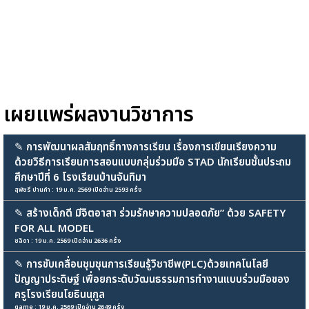
เผยแพร่ผลงานวิชาการ
✎
การพัฒนาผลสัมฤทธิ์ทางการเรียน เรื่องการเขียนเรียงความ
ด้วยวิธีการเรียนการสอนแบบกลุ่มร่วมมือ STAD นักเรียนชั้นประถม
ศึกษาปีที่ 6 โรงเรียนบ้านจันทิมา
สุพัชรี ปานคำ : 19 ม.ค. 2569 เปิดอ่าน 2593 ครั้ง
✎
สร้างเด็กดี มีจิตอาสา ร่วมรักษาความปลอดภัย” ด้วย SAFETY
FOR ALL MODEL
ชลิดา : 19 ม.ค. 2569 เปิดอ่าน 2636 ครั้ง
✎
การขับเคลื่อนชุมชุนการเรียนรู้วิชาชีพ(PLC)ด้วยเทคโนโลยี
ปัญญาประดิษฐ์ เพื่อยกระดับวัฒนธรรมการทำงานแบบร่วมมือของ
ครูโรงเรียนโยธินนุกูล
game : 19 ม.ค. 2569 เปิดอ่าน 2649 ครั้ง