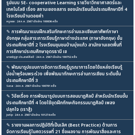
รูปแบบ 5E- cooperative Learning รายวิชาวิทยาศาสตร์และ
เทคโนโลยี เรื่อง สถานะของสสาร ของนักเรียนชั้นประถมศึกษาปีที่ 4
โรงเรียนบ้านดอยคำ
ครูจอย : 24 ก.ค. 2567 เปิดอ่าน 100836 ครั้ง
✎
การพัฒนาแบบฝึกเสริมทักษะการอ่านและเขียนคาศัพท์ภาษา
อังกฤษ กลุ่มสาระการเรียนรู้ภาษาต่างประเทศ (ภาษาอังกฤษ) ชั้น
ประถมศึกษาปีที่ 2 โรงเรียนชุมชนบ้านบุ่งแก้ว สานักงานเขตพื้นที่
การศึกษาประถมศึกษาอุดรธานี เข
นางณัฏฐา ประสงค์ศิลป์ : 24 ก.ค. 2567 เปิดอ่าน 100752 ครั้ง
✎
พัฒนารูปแบบการจัดการเรียนรู้บูรณาการโดยใช้แหล่งเรียนรู้
บ่อน้ำพุร้อนพระร่วง เพื่อพัฒนาทักษะการอ่านการเขียน ระดับชั้น
ประถมศึกษาปีที่ 3
Sasa : 24 ก.ค. 2567 เปิดอ่าน 100781 ครั้ง
✎
วิจัยเรื่อง การพัฒนารูปแบบการสอนนาฏศิลป์ สำหรับนักเรียนชั้น
ประถมศึกษาปีที่ 4 โดยใช้ชุดฝึกทักษะกิจกรรมนาฏศิลป์ เพลง
ปลุกใจ (เราสู้)
Jutip : 24 ก.ค. 2567 เปิดอ่าน 101274 ครั้ง
✎
รายงานผลการปฏิบัติที่เป็นเลิศ (Best Practice) ด้านการ
จัดการเรียนรู้ในศตวรรษที่ 21 ชื่อผลงาน การพัฒนาสื่อและการ