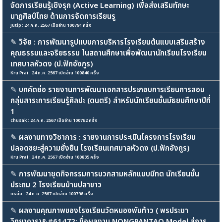
จัดการเรียนรู้เชิงรุก (Active Learning) เพื่อส่งเสริมทักษะ
นาฏศิลป์ไทย ด้านการจัดการเรียนรู
Jutip : 24 ก.ค. 2567 เปิดอ่าน 100791 ครั้ง
✎
วิจัย : การพัฒนารูปแบบการบริหารโรงเรียนต้นแบบเสริมสร้าง
คุณธรรมและจริยธรรม ในสถานศึกษาเพื่อพัฒนานักเรียนโรงเรียน
เทศบาลหัวดง (ป.ฟักอังกูร)
Kru Prai : 24 ก.ค. 2567 เปิดอ่าน 100840 ครั้ง
✎
บทคัดย่อ รายงานการพัฒนาเอกสารประกอบการเรียนการสอน
กลุ่มสาระการเรียนรู้ศิลปะ (ดนตรี) สำหรับนักเรียนชั้นมัธยมศึกษาปีที่
1
chusak : 24 ก.ค. 2567 เปิดอ่าน 100762 ครั้ง
✎
ผลงานทางวิชาการ : รายงานการประเมินโครงการโรงเรียน
ปลอดขยะสู่ความยั่งยืน โรงเรียนเทศบาลหัวดง (ป.ฟักอังกูร)
Kru Prai : 24 ก.ค. 2567 เปิดอ่าน 100835 ครั้ง
✎
การพัฒนาชุดกิจกรรมการบวกสามหลักแบบมีทด นักเรียนชั้น
ประถม 2 โรงเรียนบ้านปลาขาว
แหม่ม : 24 ก.ค. 2567 เปิดอ่าน 100796 ครั้ง
✎
ผลงานคุณภาพของโรงเรียนวัดหนองพันท้าว ( พรประชา
วิทยาคาร)&#61472; ชื่อผลงาน NONGPANTAO Model สู่การ