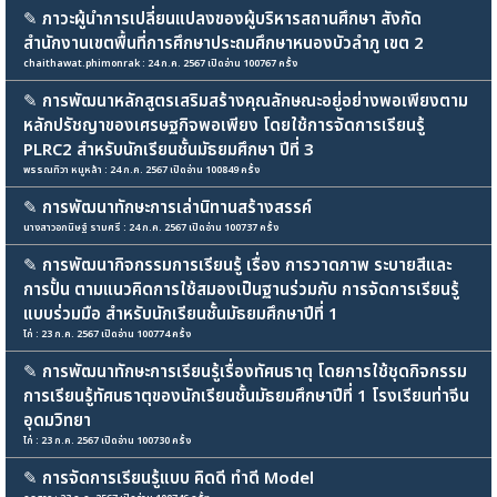
✎
ภาวะผู้นำการเปลี่ยนแปลงของผู้บริหารสถานศึกษา สังกัด
สำนักงานเขตพื้นที่การศึกษาประถมศึกษาหนองบัวลำภู เขต 2
chaithawat.phimonrak : 24 ก.ค. 2567 เปิดอ่าน 100767 ครั้ง
✎
การพัฒนาหลักสูตรเสริมสร้างคุณลักษณะอยู่อย่างพอเพียงตาม
หลักปรัชญาของเศรษฐกิจพอเพียง โดยใช้การจัดการเรียนรู้
PLRC2 สำหรับนักเรียนชั้นมัธยมศึกษา ปีที่ 3
พรรณทิวา หนูหล้า : 24 ก.ค. 2567 เปิดอ่าน 100849 ครั้ง
✎
การพัฒนาทักษะการเล่านิทานสร้างสรรค์
นางสาวอกนิษฐ์ รามศรี : 24 ก.ค. 2567 เปิดอ่าน 100737 ครั้ง
✎
การพัฒนากิจกรรมการเรียนรู้ เรื่อง การวาดภาพ ระบายสีและ
การปั้น ตามแนวคิดการใช้สมองเป็นฐานร่วมกับ การจัดการเรียนรู้
แบบร่วมมือ สำหรับนักเรียนชั้นมัธยมศึกษาปีที่ 1
ไก่ : 23 ก.ค. 2567 เปิดอ่าน 100774 ครั้ง
✎
การพัฒนาทักษะการเรียนรู้เรื่องทัศนธาตุ โดยการใช้ชุดกิจกรรม
การเรียนรู้ทัศนธาตุของนักเรียนชั้นมัธยมศึกษาปีที่ 1 โรงเรียนท่าจีน
อุดมวิทยา
ไก่ : 23 ก.ค. 2567 เปิดอ่าน 100730 ครั้ง
✎
การจัดการเรียนรู้แบบ คิดดี ทำดี Model