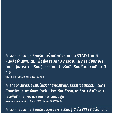
✎
ผลการจัดการเรียนรู้แบบร่วมมือด้วยเทคนิค STAD โดยใช้
หนังสืออ่านเพิ่มเติม เพื่อส่งเสริมทักษะการอ่านและการเขียนภาษา
ไทย กลุ่มสาระการเรียนรู้ภาษาไทย สำหรับนักเรียนชั้นประถมศึกษาปี
ที่ 5
อ้อน : 5 พ.ย. 2565 เปิดอ่าน 103137 ครั้ง
✎
รายงานการประเมินโครงการพัฒนาคุณธรรม จริยธรรม และค่า
นิยมที่พึงประสงค์ของนักเรียนโรงเรียนภัทรญาณวิทยา สำนักงาน
เขตพื้นที่การศึกษามัธยมศึกษานครปฐม
นางปิยนุช ลอยเลิศหล้า : 5 พ.ย. 2565 เปิดอ่าน 103253 ครั้ง
✎
ผลการจัดการเรียนรู้แบบวงจรการเรียนรู้ 7 ขั้น (7E) ที่มีต่อความ