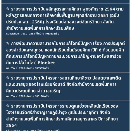
✎
รายงานการประเมินหลักสูตรสถานศึกษา พุทธศักราช 2564 ตาม
หลักสูตรแกนกลางการศึกษาขั้นพื้นฐาน พุทธศักราช 2551 (ฉบับ
ปรับปรุง พ.ศ. 2560) โรงเรียนบ่อทองวงษ์จันทร์วิทยา สังกัด
สำนักงานเขตพื้นที่การศึกษามัธยมศึกษ
รองตัวน้อย : 7 พ.ย. 2565 เปิดอ่าน 103363 ครั้ง
✎
การพัฒนาความสามารถในการแก้โจทย์ปัญหา เรื่อง การประยุกต์
ของลำดับและอนุกรม ของนักเรียนชั้นมัธยมศึกษาปีที่ 6 ด้วยแบบฝึก
ทักษะการแก้โจทย์ปัญหาตามกระบวนการแก้ปัญหาของโพลยาร่วม
กับการใช้เว็บไซต์ Blooket
ดา : 7 พ.ย. 2565 เปิดอ่าน 103559 ครั้ง
✎
รายงานการประเมินโครงการสถานศึกษาสีขาว ปลอดยาเสพติด
และอบายมุข ของโรงเรียนก่อนาดี สังกัดสำนักงานเขตพื้นที่การ
ศึกษาประถมศึกษาอำนาจเจริญ
ดา : 7 พ.ย. 2565 เปิดอ่าน 103186 ครั้ง
✎
รายงานการประเมินโครงการระบบดูแลช่วยเหลือนักเรียนของ
โรงเรียนวัดศรีสำราญราษฎร์บำรุง (แช่มประชาอุทิศ) สังกัด
สำนักงานเขตพื้นที่การศึกษาประถมศึกษาสมุทรสาคร ปีการศึกษา
2564
Chutima K : 7 พ.ย. 2565 เปิดอ่าน 103201 ครั้ง