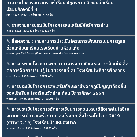
สามารถในการคิดวิเคราะห์ เรื่อง ปฏิกิริยาเคมี ของนักเรียน
มัธยมศึกษาปีที่ 4
Ple : 5 พ.ย. 2565 เปิดอ่าน 103232 ครั้ง
✎
รายงานการประเมินโครงการส่งเสริมนิสัยรักการอ่าน
สุธิรา : 5 พ.ย. 2565 เปิดอ่าน 103122 ครั้ง
✎
ชื่อผลงาน : รายงานการประเมินโครงการพัฒนาระบบการดูแล
ช่วยเหลือนักเรียนโรงเรียนบ้านห้วยแห้ง
นางสาวสุพรทิพย์ จินตนชูติกร : 5 พ.ย. 2565 เปิดอ่าน 103197 ครั้ง
✎
การประเมินโครงการพัฒนาอาคารสถานที่และสิ่งแวดล้อมให้เอื้อ
ต่อการจัดการเรียนรู้ ในศตวรรษที่ 21 โรงเรียนโพธิสารพิทยากร
เติ้ล : 5 พ.ย. 2565 เปิดอ่าน 103277 ครั้ง
✎
การประเมินโครงการส่งเสริมทักษะอาชีพจากภูมิปัญญาท้องถิ่น
ของนักเรียน โรงเรียนวัดท่าสะท้อน ปีการศึกษา 2564
พัณณิตา : 5 พ.ย. 2565 เปิดอ่าน 103205 ครั้ง
✎
การประเมินโครงการจัดการเรียนการสอนโดยใช้สื่อเทคโนโลยีใน
สถานการณ์การแพร่ระบาดของโรคติดเชื้อไวรัสโคโรนา 2019
(COVID-19) โรงเรียนบ้านหนองมาก
วรรณา : 5 พ.ย. 2565 เปิดอ่าน 103239 ครั้ง