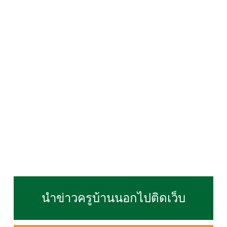
นำข่าวครูบ้านนอกไปติดเว็บ