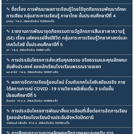
✎
ชื่อเรื่อง การพัฒนาผลการเรียนรู้โดยใช้ชุดกิจกรรมพัฒนาทักษะ
การเขียน กลุ่มสาระการเรียนรู้ ภาษาไทย ชั้นประถมศึกษาปีที่ 4
jinny : 1 พ.ย. 2564 เปิดอ่าน 103954 ครั้ง
✎
รายงานการพัฒนาชุดกิจกรรมตามวัฏจักรการสืบเสาะหาความรู้
(5E) เรื่อง มหัศจรรย์สิ่งมีชีวิต กลุ่มสาระการเรียนรู้วิทยาศาสตร์และ
เทคโนโลยี ชั้นประถมศึกษาปีที่ 5
นา : 1 พ.ย. 2564 เปิดอ่าน 104001 ครั้ง
✎
การประเมินโครงการส่งเสริมคุณธรรม จริยธรรมและคุณลักษณะ
อันพึงประสงค์ ของนักเรียนโรงเรียนพรรณราชลเขต
ผอ.สารีย์ : 1 พ.ย. 2564 เปิดอ่าน 103931 ครั้ง
✎
ผลการจัดการเรียนรู้ออนไลน์ ร่วมกับเทคโนโลยีเสมือนจริง ภาย
ใต้สถานการณ์ COVID -19 รายวิชาเคมีเพิ่มเติ่ม 3 ระดับชั้น
มัธยมศึกษาปีที่ 5
ต้นหลิว : 31 ต.ค. 2564 เปิดอ่าน 103899 ครั้ง
✎
การประเมินโครงการพัฒนาสิ่งแวดล้อมที่เอื้อต่อการจัดการเรียน
รู้ของนักเรียนโรงเรียนบ้านประจันจังหวัดปัตตานี
แวมัสนะห์ แส๊ะเด็ง : 31 ต.ค. 2564 เปิดอ่าน 103765 ครั้ง
✎
การศึกษากระบวนการผลิตผงแป้งจากผลมะละกอดิบ การ