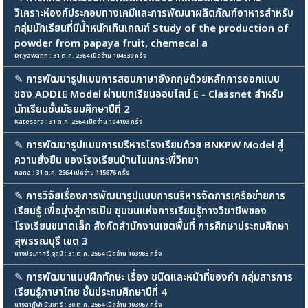
วิเคราะห์องค์ประกอบทางเคมีและการพัฒนาผลิตภัณฑ์อาหารสำหรับ
กลุ่มนักเรียนที่มีน้ำหนักเกินเกณฑ์ Study of the production of
powder from papaya fruit, chemecal a
Dr.yawann : 31 ต.ค. 2564 เปิดอ่าน 104539 ครั้ง
✎
การพัฒนารูปแบบการสอนภาษาอังกฤษด้วยหลักการออกแบบ
ของ ADDIE Model ผ่านบทเรียนออนไลน์ E - Classnet สำหรับ
นักเรียนชั้นมัธยมศึกษาปีที่ 2
Katesara : 31 ต.ค. 2564 เปิดอ่าน 104103 ครั้ง
✎
การพัฒนารูปแบบการบริหารโรงเรียนด้วย BNKPW Model สู่
ความยั่งยืน ของโรงเรียนบ้านโนนกระพี้วิทยา
nana : 31 ต.ค. 2564 เปิดอ่าน 115676 ครั้ง
✎
การวิจัยเรื่องการพัฒนารูปแบบการบริหารจัดการเครือข่ายการ
เรียนรู้ เพื่อมุ่งสู่การเป็น ชุมชนแห่งการเรียนรู้ทางวิชาชีพของ
โรงเรียนขนาดเล็ก สังกัดสำนักงานเขตพื้นที่ การศึกษาประถมศึกษา
สุพรรณบุรี เขต 3
นางประภาศรี จุดมี : 31 ต.ค. 2564 เปิดอ่าน 103985 ครั้ง
✎
การพัฒนาแบบฝึกทักษะ เรื่อง ชนิดและหน้าที่ของคำ กลุ่มสารการ
เรียนรู้ภาษาไทย ชั้นประถมศึกษาปีที่ 4
นางลาฏีฟา มินซาร์ : 30 ต.ค. 2564 เปิดอ่าน 103967 ครั้ง