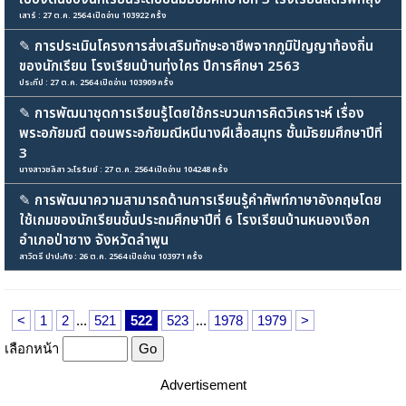
เสาร์ : 27 ต.ค. 2564 เปิดอ่าน 103922 ครั้ง
✎
การประเมินโครงการส่งเสริมทักษะอาชีพจากภูมิปัญญาท้องถิ่น
ของนักเรียน โรงเรียนบ้านทุ่งใคร ปีการศึกษา 2563
ประทีป : 27 ต.ค. 2564 เปิดอ่าน 103909 ครั้ง
✎
การพัฒนาชุดการเรียนรู้โดยใช้กระบวนการคิดวิเคราะห์ เรื่อง
พระอภัยมณี ตอนพระอภัยมณีหนีนางผีเสื้อสมุทร ชั้นมัธยมศึกษาปีที่
3
นางสาวชลิสา วะโรรัมย์ : 27 ต.ค. 2564 เปิดอ่าน 104248 ครั้ง
✎
การพัฒนาความสามารถด้านการเรียนรู้คำศัพท์ภาษาอังกฤษโดย
ใช้เกมของนักเรียนชั้นประถมศึกษาปีที่ 6 โรงเรียนบ้านหนองเงือก
อำเภอป่าซาง จังหวัดลำพูน
สาวิตรี ปาปะกัง : 26 ต.ค. 2564 เปิดอ่าน 103971 ครั้ง
<
1
2
...
521
522
523
...
1978
1979
>
เลือกหน้า
Advertisement