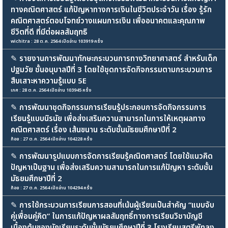
ทางคณิตศาสตร์ แก้ปัญหาทางการเงินในชีวิตประจำวัน เรื่อง รู้รัก
คณิตศาสตร์ตอบโจทย์วางแผนการเงิน เพื่ออนาคตและคุณภาพ
ชีวิตที่ดี ที่มีต่อผลสัมฤทธิ
wichitra : 28 ต.ค. 2564 เปิดอ่าน 103919 ครั้ง
✎
รายงานการพัฒนาทักษะกระบวนการทางวิทยาศาสตร์ สำหรับเด็ก
ปฐมวัย ชั้นอนุบาลปีที่ 3 โดยใช้ชุดการจัดกิจกรรมตามกระบวนการ
สืบเสาะหาความรู้แบบ 5E
เกศ : 28 ต.ค. 2564 เปิดอ่าน 103945 ครั้ง
✎
การพัฒนาชุดกิจกรรมการเรียนรู้ประกอบการจัดกิจกรรมการ
เรียนรู้แบบนิรนัย เพื่อส่งเสริมความสามารถในการให้เหตุผลทาง
คณิตศาสตร์ เรื่อง เส้นขนาน ระดับชั้นมัธยมศึกษาปีที่ 2
ก้อย : 27 ต.ค. 2564 เปิดอ่าน 104228 ครั้ง
✎
การพัฒนารูปแบบการจัดการเรียนรู้คณิตศาสตร์ โดยใช้แนวคิด
ปัญหาเป็นฐาน เพื่อส่งเสริมความสามารถในการแก้ปัญหา ระดับชั้น
มัธยมศึกษาปีที่ 2
ก้อย : 27 ต.ค. 2564 เปิดอ่าน 104294 ครั้ง
✎
การใช้กระบวนการเรียนการสอนที่เน้นผู้เรียนเป็นสำคัญ “แบบจับ
คู่เพื่อนคู่คิด” ในการแก้ปัญหาผลสัมฤทธิ์ทางการเรียนวิชาบัญชี
เบื้องต้นของนักเรียนระดับชั้นมัธยมศึกษาปีที่ 3 โรงเรียนสตรีพัทลุง