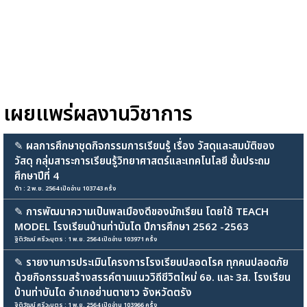
เผยแพร่ผลงานวิชาการ
✎
ผลการศึกษาชุดกิจกรรมการเรียนรู้ เรื่อง วัสดุและสมบัติของ
วัสดุ กลุ่มสาระการเรียนรู้วิทยาศาสตร์และเทคโนโลยี ชั้นประถม
ศึกษาปีที่ 4
ต้า : 2 พ.ย. 2564 เปิดอ่าน 103743 ครั้ง
✎
การพัฒนาความเป็นพลเมืองดีของนักเรียน โดยใช้ TEACH
MODEL โรงเรียนบ้านท่าบันได ปีการศึกษา 2562 -2563
ฐิติวัฒน์ ศรีวะบุตร : 1 พ.ย. 2564 เปิดอ่าน 103971 ครั้ง
✎
รายงานการประเมินโครงการโรงเรียนปลอดโรค ทุกคนปลอดภัย
ด้วยกิจกรรมสร้างสรรค์ตามแนววิถีชีวิตใหม่ 6อ. และ 3ส. โรงเรียน
บ้านท่าบันได อำเภอย่านตาขาว จังหวัดตรัง
ฐิติวัฒน์ ศรีวะบุตร : 1 พ.ย. 2564 เปิดอ่าน 103966 ครั้ง