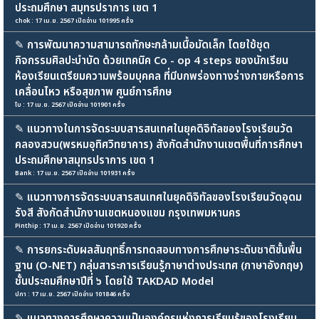
ประถมศึกษา สมุทรปราการ เขต 1
chok : 17 เม.ย. 2567 เปิดอ่าน 101995 ครั้ง
✎
การพัฒนาความสามารถทักษะกล้ามเนื้อมัดเล็ก โดยใช้ชุด
กิจกรรมศิลปะบำบัด ด้วยเทคนิค Co - op 4 steps ของนักเรียน
ห้องเรียนเตรียมความพร้อมบุคคล ที่มีบกพร่องทางร่างกายหรือการ
เคลื่อนไหว หรือสุขภาพ ศูนย์การศึกษ
โบ : 17 เม.ย. 2567 เปิดอ่าน 101901 ครั้ง
✎
แนวทางในการจัดระบบสารสนเทศในยุคดิจิทัลของโรงเรียนวัด
คลองสวน(พรหมอุทิศวิทยาคาร) สังกัดสำนักงานเขตพื้นที่การศึกษา
ประถมศึกษาสมุทรปราการ เขต 1
Bank : 17 เม.ย. 2567 เปิดอ่าน 101931 ครั้ง
✎
แนวทางการจัดระบบสารสนเทศในยุคดิจิทัลของโรงเรียนวัดอุดม
รังสี สังกัดสำนักงานเขตหนองแขม กรุงเทพมหานคร
Pinthip : 17 เม.ย. 2567 เปิดอ่าน 101920 ครั้ง
✎
การยกระดับผลสัมฤทธิ์การทดสอบทางการศึกษาระดับชาติขั้นพื้น
ฐาน (O-NET) กลุ่มสาระการเรียนรู้ภาษาต่างประเทศ (ภาษาอังกฤษ)
ชั้นประถมศึกษาปีที่ ๖ โดยใช้ TAKDAD Model
ปภา : 17 เม.ย. 2567 เปิดอ่าน 101846 ครั้ง
✎
แนวทางการศึกษาความเป็นองค์กรแห่งการเรียนรู้ของโรงเรียน