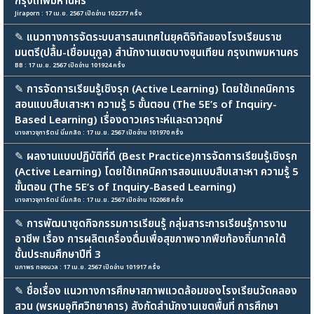
กรุงเทพมหานคร
Jiraporn : 17 เม.ย. 2567 เปิดอ่าน 102277 ครั้ง
✎
แนวทางการจัดระบบสารสนเทศในยุคดิจิทัลของโรงเรียนราช
มนตรี(ปลื้ม-เชื่อมนุกูล) สำนักงานเขตบางขุนเทียน กรุงเทพมหานคร
BB : 17 เม.ย. 2567 เปิดอ่าน 101924 ครั้ง
✎
การจัดการเรียนรู้เชิงรุก (Active Learning) โดยใช้เทคนิคการ
สอนแบบสืบเสาะหา ความรู้ 5 ขั้นตอน (The 5E’s of Inquiry-
Based Learning) เรื่องดาวเคราะห์และดาวฤกษ์
นางสาวจุฑารัตน์ นิ่มกลัด : 17 เม.ย. 2567 เปิดอ่าน 101970 ครั้ง
✎
ผลงานแบบปฏิบัติที่ดี (Best Practice)การจัดการเรียนรู้เชิงรุก
(Active Learning) โดยใช้เทคนิคการสอนแบบสืบเสาะหา ความรู้ 5
ขั้นตอน (The 5E’s of Inquiry-Based Learning)
นางสาวจุฑารัตน์ นิ่มกลัด : 17 เม.ย. 2567 เปิดอ่าน 102068 ครั้ง
✎
การพัฒนาชุดกิจกรรมการเรียนรู้ กลุ่มสาระการเรียนรู้การงาน
อาชีพ เรื่อง การผลิตเครื่องดื่มเพื่อสุขภาพจากพืชท้องถิ่นภาคใต้
ชั้นประถมศึกษาปีที่ 3
นภาพร ทองนวล : 17 เม.ย. 2567 เปิดอ่าน 101917 ครั้ง
✎
ชื่อเรื่อง แนวทางการศึกษาสภาพแวดล้อมของโรงเรียนวัดคลอง
สวน (พรหมอุทิศวิทยาคาร) สังกัดสำนักงานเขตพื้นที่ การศึกษา