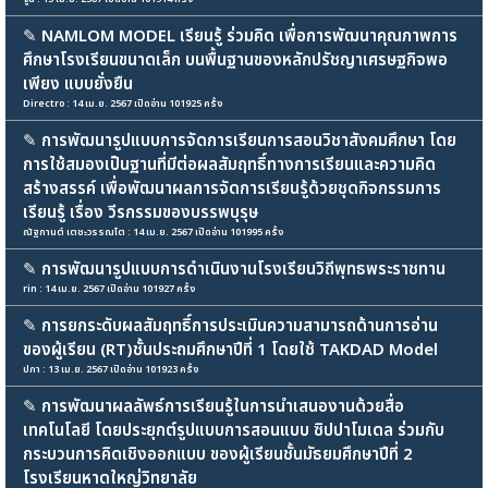
✎
NAMLOM MODEL เรียนรู้ ร่วมคิด เพื่อการพัฒนาคุณภาพการ
ศึกษาโรงเรียนขนาดเล็ก บนพื้นฐานของหลักปรัชญาเศรษฐกิจพอ
เพียง แบบยั่งยืน
Directro : 14 เม.ย. 2567 เปิดอ่าน 101925 ครั้ง
✎
การพัฒนารูปแบบการจัดการเรียนการสอนวิชาสังคมศึกษา โดย
การใช้สมองเป็นฐานที่มีต่อผลสัมฤทธิ์ทางการเรียนและความคิด
สร้างสรรค์ เพื่อพัฒนาผลการจัดการเรียนรู้ด้วยชุดกิจกรรมการ
เรียนรู้ เรื่อง วีรกรรมของบรรพบุรุษ
ณัฐกานต์ เตชะวรรณโต : 14 เม.ย. 2567 เปิดอ่าน 101995 ครั้ง
✎
การพัฒนารูปแบบการดำเนินงานโรงเรียนวิถีพุทธพระราชทาน
rin : 14 เม.ย. 2567 เปิดอ่าน 101927 ครั้ง
✎
การยกระดับผลสัมฤทธิ์การประเมินความสามารถด้านการอ่าน
ของผู้เรียน (RT)ชั้นประถมศึกษาปีที่ 1 โดยใช้ TAKDAD Model
ปภา : 13 เม.ย. 2567 เปิดอ่าน 101923 ครั้ง
✎
การพัฒนาผลลัพธ์การเรียนรู้ในการนำเสนองานด้วยสื่อ
เทคโนโลยี โดยประยุกต์รูปแบบการสอนแบบ ซิปปาโมเดล ร่วมกับ
กระบวนการคิดเชิงออกแบบ ของผู้เรียนชั้นมัธยมศึกษาปีที่ 2
โรงเรียนหาดใหญ่วิทยาลัย