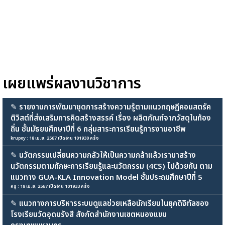
เผยแพร่ผลงานวิชาการ
✎
รายงานการพัฒนาชุดการสร้างความรู้ตามแนวทฤษฎีคอนสตรัค
ติวิสต์ที่ส่งเสริมการคิดสร้างสรรค์ เรื่อง ผลิตภัณฑ์จากวัสดุในท้อง
ถิ่น ชั้นมัธยมศึกษาปีที่ 6 กลุ่มสาระการเรียนรู้การงานอาชีพ
krupoy : 18 เม.ย. 2567 เปิดอ่าน 101930 ครั้ง
✎
นวัตกรรมเปลี่ยนความกลัวให้เป็นความกล้าแล้วเรามาสร้าง
นวัตกรรมตามทักษะการเรียนรู้และนวัตกรรม (4CS) ไปด้วยกัน ตาม
แนวทาง GUA-KLA Innovation Model ชั้นประถมศึกษาปีที่ 5
ครู : 18 เม.ย. 2567 เปิดอ่าน 101933 ครั้ง
✎
แนวทางการบริหารระบบดูแลช่วยเหลือนักเรียนในยุคดิจิทัลของ
โรงเรียนวัดอุดมรังสี สังกัดสำนักงานเขตหนองแขม