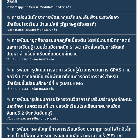
2563
นางจิรภา บุญแข : 15 เม.ย. 2564 เปิดอ่าน 104353 ครั้ง
✎
การประเมินโครงการพัฒนาคุณลักษณะอันพึงประสงค์ของ
นักเรียนโรงเรียน บ้านแม่หลู้ (รัฐราษฎร์รังสรรค์)
เปลว : 15 เม.ย. 2564 เปิดอ่าน 104372 ครั้ง
✎
การพัฒนาชุดกิจกรรมแคลคูลัสเบื้องต้น โดยใช้เกมคณิตศาสตร์
และการเรียนรู้ แบบร่วมมือเทคนิค STAD เพื่อส่งเสริมการคิดแก้
ปัญหา สำหรับนักเรียนชั้นมัธยมศึกษาป
โอ๋ : 15 เม.ย. 2564 เปิดอ่าน 104803 ครั้ง
✎
การพัฒนารูปแบบการจัดการเรียนรู้ด้วยกระบวนการ GPAS ตาม
กลวิธีเมตาคอกนิชัน เพื่อพัฒนาทักษะการคิดวิเคราะห์ สำหรับ
นักเรียนชั้นมัธยมศึกษาปีที่ 5 (SMILE Mo
โอ๋ : 15 เม.ย. 2564 เปิดอ่าน 104428 ครั้ง
✎
การพัฒนารูปแบบการบริหารงานวิชาการที่เสริมสร้างคุณลักษณะ
และทักษะ ในศตวรรษที่ 21 ของนักเรียนโรงเรียนเทศบาลเมือง
จันทบุรี 2 จังหวัดจันทบุรี
ภูริวัต : 15 เม.ย. 2564 เปิดอ่าน 104442 ครั้ง
✎
การพัฒนาผลสัมฤทธิ์ทางการเรียนเรื่อง ปรากฏการณ์โฟโตอิเล็ก
ทริก โดยใช้ชุดกิจกรรมการสอนแบบสืบเสาะหาความรู้ (5E) วิชา