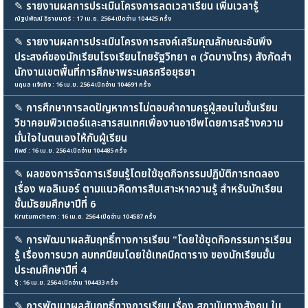
✎
รายงานผลการประเมินโครงการลดเวลาเรียน เพิ่มเวลารู้
ณัฐปพัฒน์ ธิรามนตร์ : 17 เม.ย. 2564 เปิดอ่าน 104425 ครั้ง
✎
รายงานผลการประเมินโครงการสงค์เสริมคุณลักษณะอันพึง
ประสงค์ของนักเรียนโรงเรียนไทยรัฐวิทยา ๓ (วัดบางไทร) สังกัดสํา
นักงานเขตพื้นที่การศึกษาพระนครศรีอยุธยา
นฤมล แจ้งกิจ : 16 เม.ย. 2564 เปิดอ่าน 104691 ครั้ง
✎
การศึกษาการลดปัญหาการไม่ตอบคำถามครูผู้สอนในชั้นเรียน
วิชาคอมพิวเตอร์และสารสนเทศเพื่องานอาชีพโดยการสร้างความ
มั่นใจในตนเองให้กับผู้เรียน
ทิพย์ : 16 เม.ย. 2564 เปิดอ่าน 104485 ครั้ง
✎
ผลของการจัดการเรียนรู้โดยใช้ชุดกิจกรรมปฏิบัติการทดลอง
เรื่อง พอลิเมอร์ ตามแนวคิดการสืบเสาะหาความรู้ สำหรับนักเรียน
ชั้นมัธยมศึกษาปีที่ 6
Krutumchem : 16 เม.ย. 2564 เปิดอ่าน 104587 ครั้ง
✎
การพัฒนาผลสัมฤทธิ์ทางการเรียน "โดยใช้ชุดกิจกรรมการเรียน
รู้ เรื่องการบวก ลบทศนิยมโดยใช้เทคนิคตาราง ของนักเรียนชั้น
ประถมศึกษาปีที่ 4
อุ๊ : 16 เม.ย. 2564 เปิดอ่าน 104433 ครั้ง
✎
การพัฒนาผลสัมฤทธิ์ทางการเรียน เรื่อง สถาบันทางสังคม ใน