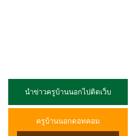
นำข่าวครูบ้านนอกไปติดเว็บ
ครูบ้านนอกดอทคอม