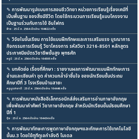
✎
การพัฒนารูปแบบการสอนชีววิทยา หน่วยการเรียนรู้เรื่องเคมีที่
เป็นพื้นฐาน ของสิ่งมีชีวิต โดยใช้กระบวนการเรียนรู้แบบโครงงาน
เป็นฐานร่วมกับการใช้ อินโฟกร
ฝ้าย : 25 มี.ค. 2564 เปิดอ่าน 104622 ครั้ง
✎
วิจัยในชั้นเรียน การใช้แบบฝึกทักษะและการเสริมแรง บูรณาการ
กิจกรรมการเรียนรู้ วิชาโครงการ รหัสวิชา 3216-8501 หลักสูตร
ประกาศนียบัตรวิชาชีพชั้นสูง พุทธศัก
ครูนิ : 25 มี.ค. 2564 เปิดอ่าน 104505 ครั้ง
✎
บทคัดย่อ เรื่องที่ศึกษา : รายงานผลการพัฒนาแบบฝึกทักษะการ
อ่านและเขียนคำ ชุด คำควบกล้ำจำขึ้นใจ ของนักเรียนชั้นประถม
ศึกษาปีที่ 3 โรงเรียนบ้านสายะ
ครูนูรฮายาตี : 25 มี.ค. 2564 เปิดอ่าน 104446 ครั้ง
✎
การพัฒนาหนังสืออิเล็กทรอนิกส์ส่งเสริมการอ่านภาษาอังกฤษ
เพื่อพัฒนาคำศัพท์ วิชาภาษาอังกฤษ สำหรับนักเรียนชั้นมัธยมศึกษา
ปีที่ 1
ปุ้ย : 25 มี.ค. 2564 เปิดอ่าน 104434 ครั้ง
✎
การพัฒนาทักษะการพูดภาษาอังกฤษฯและทักษะการใช้เทคโนโลยี
ชั้นม.3 โดยใช้ทูทีทูเอกำลังดี โมเดล