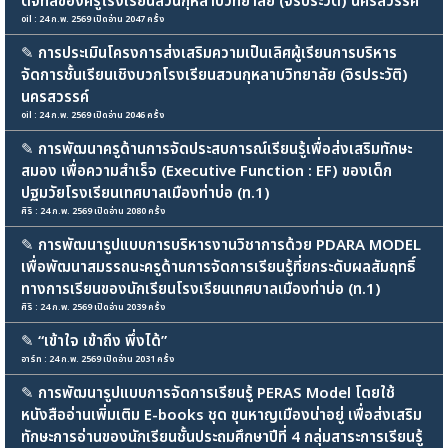
ดิจิทัลของครูโรงเรียนสวนกุหลาบวิทยาลัย (จิรประวัติ) นครสวรรค์
oil : 24 ก.พ. 2569 เปิดอ่าน 2047 ครั้ง
✎
การประเมินโครงการส่งเสริมความเป็นเลิศผู้เรียนการบริหาร
จัดการชั้นเรียนเชิงบวกโรงเรียนสวนกุหลาบวิทยาลัย (จิรประวัติ)
นครสวรรค์
oil : 24 ก.พ. 2569 เปิดอ่าน 2046 ครั้ง
✎
การพัฒนาครูด้านการจัดประสบการณ์เรียนรู้เพื่อส่งเสริมทักษะ
สมอง เพื่อความสำเร็จ (Executive Function : EF) ของเด็ก
ปฐมวัยโรงเรียนเทศบาลเมืองท่าบ่อ (ท.1)
ศิริ : 24 ก.พ. 2569 เปิดอ่าน 2080 ครั้ง
✎
การพัฒนารูปแบบการบริหารงานวิชาการด้วย PDARA MODEL
เพื่อพัฒนาสมรรถนะครูด้านการจัดการเรียนรู้ที่ยกระดับผลสัมฤทธิ์
ทางการเรียนของนักเรียนโรงเรียนเทศบาลเมืองท่าบ่อ (ท.1)
ศิริ : 24 ก.พ. 2569 เปิดอ่าน 2039 ครั้ง
✎
“เข้าใจ เข้าถึง พึ่งได้”
อาร์ท : 24 ก.พ. 2569 เปิดอ่าน 2031 ครั้ง
✎
การพัฒนารูปแบบการจัดการเรียนรู้ PERAS Model โดยใช้
หนังสืออ่านเพิ่มเติม E-books ชุด ขุนหาญเมืองน่าอยู่ เพื่อส่งเสริม
ทักษะการอ่านของนักเรียนชั้นประถมศึกษาปีที่ 4 กลุ่มสาระการเรียนรู้