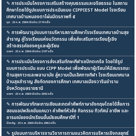
✎
การประเมินโครงการเสริมสร้างคุณธรรมและจริยธรรม ในสถาน
ศึกษาโดยใช้รูปแบบการประเมินแบบ CIPPIEST Model โรงเรียน
เทศบาลบ้านหนองตาโผ่นมิตรภาพที่ ๕
นุช : 25 ก.พ. 2569 เปิดอ่าน 2119 ครั้ง
✎
การพัฒนารูปแบบการบริหารสถานศึกษาโรงเรียนเทศบาลบ้านสุข
สำราญ สู่โรงเรียนแห่งนวัตกรรม เพื่อส่งเสริมการเรียนรู้เชิง
สร้างสรรค์ของครูและผู้เรียน
รองฯ : 25 ก.พ. 2569 เปิดอ่าน 2107 ครั้ง
✎
การประเมินโครงการส่งเสริมทักษะกีฬาเซปักตะกร้อ โดยใช้รูป
แบบการประเมิน แบบ CIPP Model เพื่อพัฒนาผู้เรียนให้มีสมรรถนะ
ด้านสุขภาวะและพลานามัย สู่ความเป็นเลิศทางกีฬา โรงเรียนเทศบาล
บ้านสุขสำราญ สังกัดกองการศึกษา เทศบาลเมืองวารินชำราบ
จังหวัดอุบลราชธานี
รองฯ : 25 ก.พ. 2569 เปิดอ่าน 2092 ครั้ง
✎
การพัฒนาทักษะการเขียนสะกดคำศัพท์ภาษาอังกฤษโดยใช้สื่อการ
สอนแอปพลิเคชันแคนวา คำศัพท์หัวข้อ กิจกรรม ทิวทัศน์ อาชีพ และ
อารมณ์ของนักเรียนชั้นมัธยมศึกษาปีที่ 1
มิ่งขวัญ : 25 ก.พ. 2569 เปิดอ่าน 2062 ครั้ง
✎
รูปแบบการบริหารงานวิชาการตามแนวคิดการบริหารเชิงกลยุทธ์