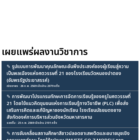
เผยแพร่ผลงานวิชาการ
✎
รูปแบบการพัฒนาคุณลักษณะอันพึงประสงค์ของผู้เรียนสู่ความ
เป็นพลเมืองแห่งศตวรรษที่ 21 ของโรงเรียนวัดหนองปาตอง
(อัมพรรัฐประชาสรรค์)
ณัชชาพร : 26 ก.พ. 2569 เปิดอ่าน 2079 ครั้ง
✎
การพัฒนาโปรแกรมทักษะการจัดการเรียนรู้ของครูในศตวรรษที่
21 โดยใช้แนวคิดชุมชนแห่งการเรียนรู้ทางวิชาชีพ (PLC) เพื่อส่ง
เสริมการคิดและแก้ปัญหาของนักเรียน โรงเรียนมัธยมดงยาง
สังกัดองค์การบริหารส่วนจังหวัดมหาสารคาม
รองติ๋ม : 25 ก.พ. 2569 เปิดอ่าน 2101 ครั้ง
✎
การขับเคลื่อนสถานศึกษาสีขาวปลอดยาเสพติดและอบายมุขเชิง