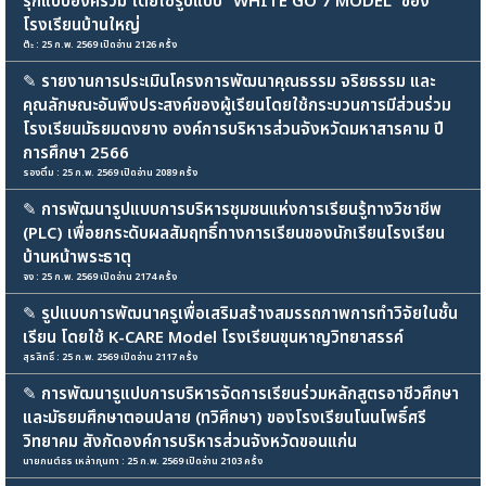
รุกแบบองค์รวม โดยใช้รูปแบบ “WHITE GO 7 MODEL” ของ
โรงเรียนบ้านใหญ่
ต๊ะ : 25 ก.พ. 2569 เปิดอ่าน 2126 ครั้ง
✎
รายงานการประเมินโครงการพัฒนาคุณธรรม จริยธรรม และ
คุณลักษณะอันพึงประสงค์ของผู้เรียนโดยใช้กระบวนการมีส่วนร่วม
โรงเรียนมัธยมดงยาง องค์การบริหารส่วนจังหวัดมหาสารคาม ปี
การศึกษา 2566
รองติ๋ม : 25 ก.พ. 2569 เปิดอ่าน 2089 ครั้ง
✎
การพัฒนารูปแบบการบริหารชุมชนแห่งการเรียนรู้ทางวิชาชีพ
(PLC) เพื่อยกระดับผลสัมฤทธิ์ทางการเรียนของนักเรียนโรงเรียน
บ้านหน้าพระธาตุ
จง : 25 ก.พ. 2569 เปิดอ่าน 2174 ครั้ง
✎
รูปแบบการพัฒนาครูเพื่อเสริมสร้างสมรรถภาพการทำวิจัยในชั้น
เรียน โดยใช้ K-CARE Model โรงเรียนขุนหาญวิทยาสรรค์
สุรสิทธิ์ : 25 ก.พ. 2569 เปิดอ่าน 2117 ครั้ง
✎
การพัฒนารูแปบการบริหารจัดการเรียนร่วมหลักสูตรอาชีวศึกษา
และมัธยมศึกษาตอนปลาย (ทวิศึกษา) ของโรงเรียนโนนโพธิ์ศรี
วิทยาคม สังกัดองค์การบริหารส่วนจังหวัดขอนแก่น
นายกนต์ธร เหล่ากุนทา : 25 ก.พ. 2569 เปิดอ่าน 2103 ครั้ง