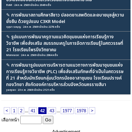
RoM : 24 ก.พ. 2569 เปิดอ่าน 2049 ครั้ง
✎
การพัฒนาสถานศึกษาสีขาว ปลอดยาเสพติดและอบายมุขสู่ความ
ยั่งยืน ด้วยรูปแบบ C3KR Model
กุสุมา รอบุญ : 24 ก.พ. 2569 เปิดอ่าน 2276 ครั้ง
✎
รูปแบบการพัฒนาครูตามแนวคิดชุมชนแห่งการเรียนรู้ทาง
วิชาชีพ เพื่อส่งเสริม สมรรถนะครูในการจัดการเรียนรู้ในศตวรรษที่
21 โรงเรียนไพรบึงวิทยาคม
Monease : 24 ก.พ. 2569 เปิดอ่าน 2064 ครั้ง
✎
การพัฒนารูปแบบการบริหารตามแนวทางการพัฒนาชุมชนแห่ง
การเรียนรู้ทางวิชาชีพ (PLC) เพื่อส่งเสริมทักษะที่จำเป็นในศตวรรษ
ที่ 21 สำหรับนักเรียนกลุ่มนวัตกรน้อยอาสาชุมชน โรงเรียนปรางค์
ทองวิทยา สังกัดองค์การบริหารส่วนจังหวัดนครราชสีมา
yaoyao : 23 ก.พ. 2569 เปิดอ่าน 2121 ครั้ง
<
1
2
...
41
42
43
...
1977
1978
>
เลือกหน้า
Advertisement