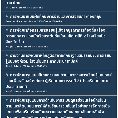
ภาษาไทย
ภา : 24 ก.พ. 2569 เปิดอ่าน 2054 ครั้ง
✎
การพัฒนาแบบฝึกทักษะการอ่านและการเขียนภาษาอังกฤษ
อัจฉราภรณ์ สวนทอง : 24 ก.พ. 2569 เปิดอ่าน 2060 ครั้ง
✎
การพัฒนากิจกรรมการเรียนรู้เชิงรุกบูรณาการท้องถิ่น เรื่อง
การแยกสาร ของนักเรียนระดับชั้นมัธยมศึกษาปีที่ 2 โรงเรียนปัว
จังหวัดน่าน
krugib : 24 ก.พ. 2569 เปิดอ่าน 2052 ครั้ง
✎
รายงานการพัฒนาหลักสูตรสถานศึกษาฐานสมรรถนะ : การเรียน
รู้แบบองค์รวม โรงเรียนตระกาศประชาสามัคคี
วัฉระย์ : 24 ก.พ. 2569 เปิดอ่าน 2048 ครั้ง
✎
การพัฒนารูปแบบนิเทศการสอนตามแนวทางการเรียนรู้แบบองค์
รวมเพื่อเสริมสร้างทักษะ ผู้เรียนในศตวรรษที่ 21 โรงเรียนตระกาศ
ประชาสามัคคี
วัฉระย์ : 24 ก.พ. 2569 เปิดอ่าน 2085 ครั้ง
✎
การพัฒนารูปแบบการดำเนินงานระบบดูแลช่วยเหลือนักเรียน
ตามแนวคิดชุมชน การให้คำปรึกษาร่วมกับเครือข่ายการจัดการเชิง
ระบบ เพื่อเสริมสร้างทักษะความปลอดภัยและคุณลักษณะอันพึง
ประสงค์ของนักเรียนโรงเรียนแก้งเหนือพิทยาคม