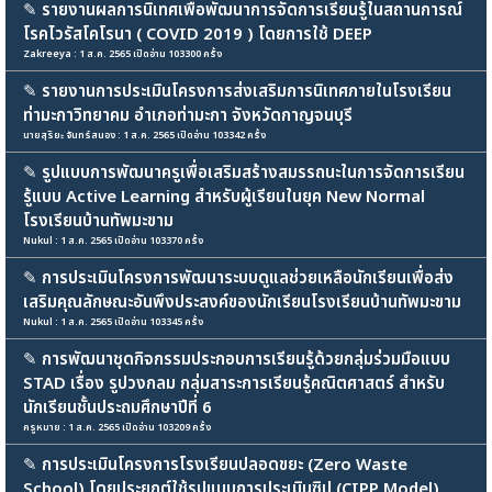
✎
รายงานผลการนิเทศเพื่อพัฒนาการจัดการเรียนรู้ในสถานการณ์
โรคไวรัสโคโรนา ( COVID 2019 ) โดยการใช้ DEEP
Zakreeya : 1 ส.ค. 2565 เปิดอ่าน 103300 ครั้ง
✎
รายงานการประเมินโครงการส่งเสริมการนิเทศภายในโรงเรียน
ท่ามะกาวิทยาคม อำเภอท่ามะกา จังหวัดกาญจนบุรี
นายสุริยะ จันทร์สนอง : 1 ส.ค. 2565 เปิดอ่าน 103342 ครั้ง
✎
รูปแบบการพัฒนาครูเพื่อเสริมสร้างสมรรถนะในการจัดการเรียน
รู้แบบ Active Learning สำหรับผู้เรียนในยุค New Normal
โรงเรียนบ้านทัพมะขาม
Nukul : 1 ส.ค. 2565 เปิดอ่าน 103370 ครั้ง
✎
การประเมินโครงการพัฒนาระบบดูแลช่วยเหลือนักเรียนเพื่อส่ง
เสริมคุณลักษณะอันพึงประสงค์ของนักเรียนโรงเรียนบ้านทัพมะขาม
Nukul : 1 ส.ค. 2565 เปิดอ่าน 103345 ครั้ง
✎
การพัฒนาชุดกิจกรรมประกอบการเรียนรู้ด้วยกลุ่มร่วมมือแบบ
STAD เรื่อง รูปวงกลม กลุ่มสาระการเรียนรู้คณิตศาสตร์ สำหรับ
นักเรียนชั้นประถมศึกษาปีที่ 6
ครูหมาย : 1 ส.ค. 2565 เปิดอ่าน 103209 ครั้ง
✎
การประเมินโครงการโรงเรียนปลอดขยะ (Zero Waste
School) โดยประยุกต์ใช้รูปแบบการประเมินซิป (CIPP Model)