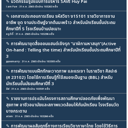
✎
นวัตกรรมรูปแบบการบริหาร SAVE Huy Pai
i am Fue : 31 ก.ค. 2565 เปิดอ่าน 103263 ครั้ง
✎
เอกสารประกอบการเรียน รหัสวิชา ง15101 รายวิชาการงาน
อาชีพ ชุด งานประดิษฐ์จากต้นมะพร้าว สำหรับนักเรียนชั้นประถม
ศึกษาปีที่ 5 โรงเรียนบ้านปอเนาะ
ครูตีตี๋ : 31 ก.ค. 2565 เปิดอ่าน 103296 ครั้ง
✎
การพัฒนาชุดสื่อออนแฮนด์เชิงรุก “นาฬิกามหาสนุก”(Active
On-hand : Telling the time) สำหรับนักเรียนชั้นประถมศึกษาปีที่
3
ppoomarry : 31 ก.ค. 2565 เปิดอ่าน 103305 ครั้ง
✎
การพัฒนาแบบฝึกทักษะวาดภาพ และแรเงา ในรายวิชา ศิลปะ6
(ศ 23102) โดยใช้การเรียนรู้ที่ใช้สมองเป็นฐาน (BBL) สำหรับ
นักเรียนชั้นมัธยมศึกษาปีที่ 3
อีฟ : 31 ก.ค. 2565 เปิดอ่าน 103591 ครั้ง
✎
รายงานการประเมินโครงการสถานศึกษาปลอดภัยเพื่อพัฒนา
สุขภาพ อาชีวอนามัยและสภาพแวดล้อมให้กับนักเรียน โรงเรียนวัด
บางกระดาน
atom : 31 ก.ค. 2565 เปิดอ่าน 103266 ครั้ง
✎
การพัฒนาผลสัมฤทธิ์ทางการเรียนวิชาภาษาไทย โดยใช้วิธีการ