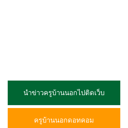
นำข่าวครูบ้านนอกไปติดเว็บ
ครูบ้านนอกดอทคอม