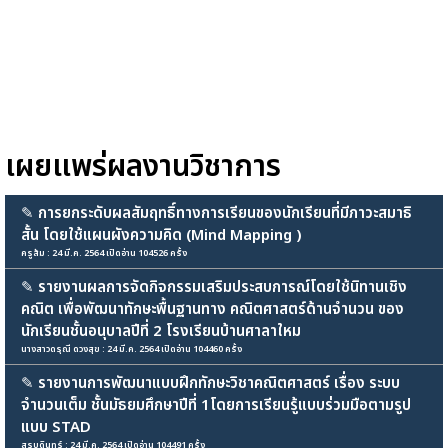
เผยแพร่ผลงานวิชาการ
✎
การยกระดับผลสัมฤทธิ์ทางการเรียนของนักเรียนที่มีภาวะสมาธิ
สั้น โดยใช้แผนผังความคิด (Mind Mapping )
ครูส้ม : 24 มี.ค. 2564 เปิดอ่าน 104526 ครั้ง
✎
รายงานผลการจัดกิจกรรมเสริมประสบการณ์โดยใช้นิทานเชิง
คณิต เพื่อพัฒนาทักษะพื้นฐานทาง คณิตศาสตร์ด้านจำนวน ของ
นักเรียนชั้นอนุบาลปีที่ 2 โรงเรียนบ้านศาลาใหม
นางสาวดรุณี ดวงสุข : 24 มี.ค. 2564 เปิดอ่าน 104460 ครั้ง
✎
รายงานการพัฒนาแบบฝึกทักษะวิชาคณิตศาสตร์ เรื่อง ระบบ
จำนวนเต็ม ชั้นมัธยมศึกษาปีที่ 1โดยการเรียนรู้แบบร่วมมือตามรูป
แบบ STAD
สุรบดินทร์ : 24 มี.ค. 2564 เปิดอ่าน 104491 ครั้ง