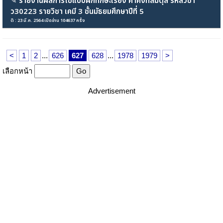
✎
รายงานผลการใช้แบบฝึกทักษะเรื่อง ค่าคงที่สมดุล รหัสวิชา
ว30223 รายวิชา เคมี 3 ชั้นมัธยมศึกษาปีที่ 5
ติ : 23 มี.ค. 2564 เปิดอ่าน 104637 ครั้ง
<
1
2
...
626
627
628
...
1978
1979
>
เลือกหน้า
Advertisement