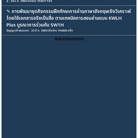
ยุ : 24 มี.ค. 2564 เปิดอ่าน 104417 ครั้ง
✎
การพัฒนาชุดกิจกรรมฝึกทักษะการอ่านภาษาอังกฤษเชิงวิเคราะห์
โดยใช้เอกสารจริงเป็นสื่อ ตามเทคนิคการสอนอ่านแบบ KWLH
Plus บูรณาการร่วมกับ 5W1H
ธัญญาวดี พนมเขต : 23 มี.ค. 2564 เปิดอ่าน 104420 ครั้ง
Advertisement