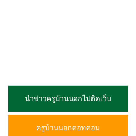
นำข่าวครูบ้านนอกไปติดเว็บ
ครูบ้านนอกดอทคอม