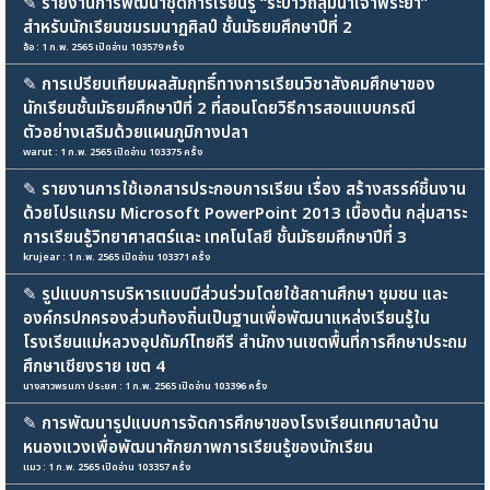
✎
รายงานการพัฒนาชุดการเรียนรู้ “ระบำวิถีลุ่มน้ำเจ้าพระยา”
สำหรับนักเรียนชมรมนาฏศิลป์ ชั้นมัธยมศึกษาปีที่ 2
อ้อ : 1 ก.พ. 2565 เปิดอ่าน 103579 ครั้ง
✎
การเปรียบเทียบผลสัมฤทธิ์ทางการเรียนวิชาสังคมศึกษาของ
นักเรียนชั้นมัธยมศึกษาปีที่ 2 ที่สอนโดยวิธีการสอนแบบกรณี
ตัวอย่างเสริมด้วยแผนภูมิกางปลา
warut : 1 ก.พ. 2565 เปิดอ่าน 103375 ครั้ง
✎
รายงานการใช้เอกสารประกอบการเรียน เรื่อง สร้างสรรค์ชิ้นงาน
ด้วยโปรแกรม Microsoft PowerPoint 2013 เบื้องต้น กลุ่มสาระ
การเรียนรู้วิทยาศาสตร์และ เทคโนโลยี ชั้นมัธยมศึกษาปีที่ 3
krujear : 1 ก.พ. 2565 เปิดอ่าน 103371 ครั้ง
✎
รูปแบบการบริหารแบบมีส่วนร่วมโดยใช้สถานศึกษา ชุมชน และ
องค์กรปกครองส่วนท้องถิ่นเป็นฐานเพื่อพัฒนาแหล่งเรียนรู้ใน
โรงเรียนแม่หลวงอุปถัมภ์ไทยคีรี สำนักงานเขตพื้นที่การศึกษาประถม
ศึกษาเชียงราย เขต 4
นางสาวพรนภา ประยศ : 1 ก.พ. 2565 เปิดอ่าน 103396 ครั้ง
✎
การพัฒนารูปแบบการจัดการศึกษาของโรงเรียนเทศบาลบ้าน
หนองแวงเพื่อพัฒนาศักยภาพการเรียนรู้ของนักเรียน
แมว : 1 ก.พ. 2565 เปิดอ่าน 103357 ครั้ง