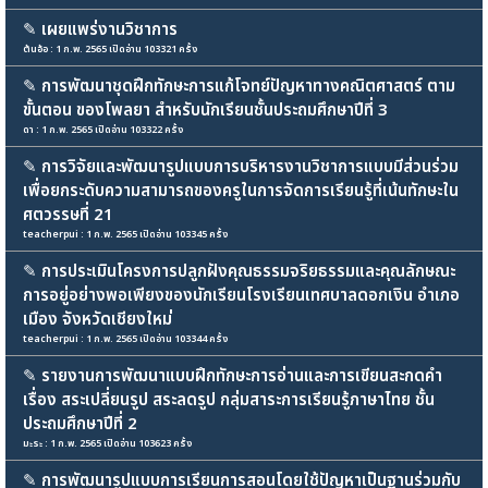
✎
เผยแพร่งานวิชาการ
ต้นอ้อ : 1 ก.พ. 2565 เปิดอ่าน 103321 ครั้ง
✎
การพัฒนาชุดฝึกทักษะการแก้โจทย์ปัญหาทางคณิตศาสตร์ ตาม
ขั้นตอน ของโพลยา สำหรับนักเรียนชั้นประถมศึกษาปีที่ 3
ดา : 1 ก.พ. 2565 เปิดอ่าน 103322 ครั้ง
✎
การวิจัยและพัฒนารูปแบบการบริหารงานวิชาการแบบมีส่วนร่วม
เพื่อยกระดับความสามารถของครูในการจัดการเรียนรู้ที่เน้นทักษะใน
ศตวรรษที่ 21
teacherpui : 1 ก.พ. 2565 เปิดอ่าน 103345 ครั้ง
✎
การประเมินโครงการปลูกฝังคุณธรรมจริยธรรมและคุณลักษณะ
การอยู่อย่างพอเพียงของนักเรียนโรงเรียนเทศบาลดอกเงิน อำเภอ
เมือง จังหวัดเชียงใหม่
teacherpui : 1 ก.พ. 2565 เปิดอ่าน 103344 ครั้ง
✎
รายงานการพัฒนาแบบฝึกทักษะการอ่านและการเขียนสะกดคำ
เรื่อง สระเปลี่ยนรูป สระลดรูป กลุ่มสาระการเรียนรู้ภาษาไทย ชั้น
ประถมศึกษาปีที่ 2
มะระ : 1 ก.พ. 2565 เปิดอ่าน 103623 ครั้ง
✎
การพัฒนารูปแบบการเรียนการสอนโดยใช้ปัญหาเป็นฐานร่วมกับ