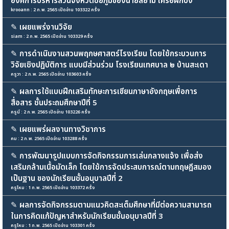
องค์การบริหารส่วนจังหวัดชัยภูมิของนายสยาม เครือผักปัง
krooann : 2 ก.พ. 2565 เปิดอ่าน 103322 ครั้ง
✎
เผยแพร่งานวิจัย
siam : 2 ก.พ. 2565 เปิดอ่าน 103329 ครั้ง
✎
การดำเนินงานสวนพฤกษศาสตร์โรงเรียน โดยใช้กระบวนการ
วิจัยเชิงปฏิบัติการ แบบมีส่วนร่วม โรงเรียนเทศบาล ๒ บ้านสะเดา
ครูวา : 2 ก.พ. 2565 เปิดอ่าน 103603 ครั้ง
✎
ผลการใช้แบบฝึกเสริมทักษะการเขียนภาษาอังกฤษเพื่อการ
สื่อสาร ชั้นประถมศึกษาปีที่ 5
ครูนี : 2 ก.พ. 2565 เปิดอ่าน 103226 ครั้ง
✎
เผยแพร่ผลงานทางวิชาการ
คม : 2 ก.พ. 2565 เปิดอ่าน 103288 ครั้ง
✎
การพัฒนารูปแบบการจัดกิจกรรมการเล่นกลางแจ้ง เพื่อส่ง
เสริมกล้ามเนื้อมัดเล็ก โดยใช้การจัดประสบการณ์ตามทฤษฎีสมอง
เป็นฐาน ของนักเรียนชั้นอนุบาลปีที่ 2
ครูไหม : 1 ก.พ. 2565 เปิดอ่าน 103372 ครั้ง
✎
ผลการจัดกิจกรรมตามแนวคิดสะเต็มศึกษาที่มีต่อความสามารถ
ในการคิดแก้ปัญหาสำหรับนักเรียนชั้นอนุบาลปีที่ 3
ครูไหม : 1 ก.พ. 2565 เปิดอ่าน 103301 ครั้ง