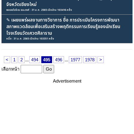
จังหวัดเชียงใหม่
พลอยไอริณ ธนะวงศ์ : 31 ม.ค. 2565 เปิดอ่าน 103416 ครั้ง
✎
เผยแพร่ผลงานทางวิชาการ ชื่อ การประเมินโครงการพัฒนา
สภาพแวดล้อมเพื่อเสริมสร้างพฤติกรรมการเรียนรู้ของนักเรียน
โรงเรียนวัดเศวตศิลาราม
หนึ่ง : 31 ม.ค. 2565 เปิดอ่าน 103351 ครั้ง
<
1
2
...
494
495
496
...
1977
1978
>
เลือกหน้า
Advertisement