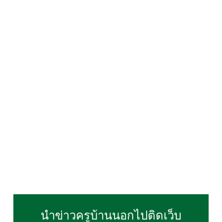
นำข่าวครูบ้านนอกไปติดเว็บ