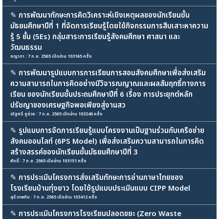
✎
การพัฒนาทักษะการคิดวิเคราะห์เชิงเหตุผลของนักเรียนชั้น
มัธยมศึกษาปีที่ 1 ที่จัดการเรียนรู้โดยใช้กิจกรรมการสืบเสาะหาความ
รู้ 5 ขั้น (5Es) กลุ่มสาระการเรียนรู้สังคมศึกษา ศาสนา และ
วัฒนธรรม
ชญาภา : 7 ก.ย. 2565 เปิดอ่าน 103165 ครั้ง
✎
การพัฒนารูปแบบการการเรียนการสอนสังคมศึกษาเพื่อส่งเสริม
ความสามารถในการคิดอย่างมีวิจารณญาณและผลสัมฤทธิ์ทางการ
เรียน ของนักเรียนชั้นประถมศึกษาปีที่ 6 เรื่อง การประยุกต์หลัก
ปรัชญาของเศรษฐกิจพอเพียงสู่งานสว
ณัฐศรี ชูช่วย : 7 ก.ย. 2565 เปิดอ่าน 103240 ครั้ง
✎
รูปแบบการจัดการเรียนรู้แบบโครงงานเป็นฐานร่วมกับเครือข่าย
สังคมออนไลท์ (6PS Model) เพื่อส่งเสริมความสามารถในการคิด
สร้างสรรค์ของนักเรียนชั้นมัธยมศึกษาปีที่ 3
ศักดิ์ : 7 ก.ย. 2565 เปิดอ่าน 103151 ครั้ง
✎
การประเมินโครงการส่งเสริมทักษะการอ่านภาษาไทยของ
โรงเรียนบ้านทุ่งยาว โดยใช้รูปแบบประเมินแบบ CIPP Model
สุธี เทพกัน : 7 ก.ย. 2565 เปิดอ่าน 103412 ครั้ง
✎
การประเมินโครงการโรงเรียนปลอดขยะ (Zero Waste