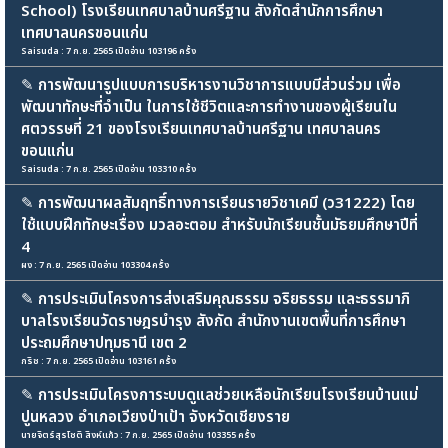
School) โรงเรียนเทศบาลบ้านศรีฐาน สังกัดสำนักการศึกษา
เทศบาลนครขอนแก่น
Saisuda : 7 ก.ย. 2565 เปิดอ่าน 103196 ครั้ง
✎
การพัฒนารูปแบบการบริหารงานวิชาการแบบมีส่วนร่วม เพื่อ
พัฒนาทักษะที่จำเป็น ในการใช้ชีวิตและการทำงานของผู้เรียนใน
ศตวรรษที่ 21 ของโรงเรียนเทศบาลบ้านศรีฐาน เทศบาลนคร
ขอนแก่น
Saisuda : 7 ก.ย. 2565 เปิดอ่าน 103310 ครั้ง
✎
การพัฒนาผลสัมฤทธิ์ทางการเรียนรายวิชาเคมี (ว31222) โดย
ใช้แบบฝึกทักษะเรื่อง มวลอะตอม สำหรับนักเรียนชั้นมัธยมศึกษาปีที่
4
ผง : 7 ก.ย. 2565 เปิดอ่าน 103304 ครั้ง
✎
การประเมินโครงการส่งเสริมคุณธรรม จริยธรรม และธรรมาภิ
บาลโรงเรียนวัดราษฎรบำรุง สังกัด สำนักงานเขตพื้นที่การศึกษา
ประถมศึกษาปทุมธานี เขต 2
กริช : 7 ก.ย. 2565 เปิดอ่าน 103161 ครั้ง
✎
การประเมินโครงการะบบดูแลช่วยเหลือนักเรียนโรงเรียนบ้านแม่
ปูนหลวง อำเภอเวียงป่าเป้า จังหวัดเชียงราย
นายจิตร์สุรโชติ สิงห์แก้ว : 7 ก.ย. 2565 เปิดอ่าน 103355 ครั้ง