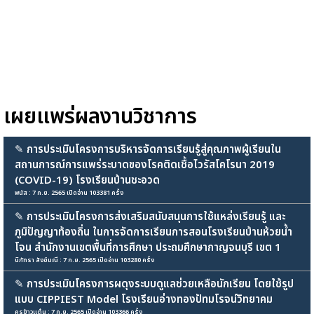
เผยแพร่ผลงานวิชาการ
✎
การประเมินโครงการบริหารจัดการเรียนรู้สู่คุณภาพผู้เรียนใน
สถานการณ์การแพร่ระบาดของโรคติดเชื้อไวรัสโคโรนา 2019
(COVID-19) โรงเรียนบ้านชะอวด
พนัส : 7 ก.ย. 2565 เปิดอ่าน 103381 ครั้ง
✎
การประเมินโครงการส่งเสริมสนับสนุนการใช้แหล่งเรียนรู้ และ
ภูมิปัญญาท้องถิ่น ในการจัดการเรียนการสอนโรงเรียนบ้านห้วยน้ำ
โจน สำนักงานเขตพื้นที่การศึกษา ประถมศึกษากาญจนบุรี เขต 1
นิภัทรา สังข์มณี : 7 ก.ย. 2565 เปิดอ่าน 103280 ครั้ง
✎
การประเมินโครงการผดุงระบบดูแลช่วยเหลือนักเรียน โดยใช้รูป
แบบ CIPPIEST Model โรงเรียนอ่างทองปัทมโรจน์วิทยาคม
ครูข้าวแต๋น : 7 ก.ย. 2565 เปิดอ่าน 103366 ครั้ง