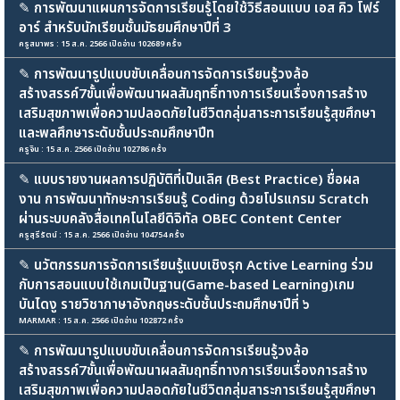
✎
การพัฒนาแผนการจัดการเรียนรู้โดยใช้วิธีสอนแบบ เอส คิว โฟร์
อาร์ สำหรับนักเรียนชั้นมัธยมศึกษาปีที่ 3
ครูสมาพร : 15 ส.ค. 2566 เปิดอ่าน 102689 ครั้ง
✎
การพัฒนารูปแบบขับเคลื่อนการจัดการเรียนรู้วงล้อ
สร้างสรรค์7ขั้นเพื่อพัฒนาผลสัมฤทธิ์ทางการเรียนเรื่องการสร้าง
เสริมสุขภาพเพื่อความปลอดภัยในชีวิตกลุ่มสาระการเรียนรู้สุขศึกษา
และพลศึกษาระดับชั้นประถมศึกษาปีท
ครูจิน : 15 ส.ค. 2566 เปิดอ่าน 102786 ครั้ง
✎
แบบรายงานผลการปฏิบัติที่เป็นเลิศ (Best Practice) ชื่อผล
งาน การพัฒนาทักษะการเรียนรู้ Coding ด้วยโปรแกรม Scratch
ผ่านระบบคลังสื่อเทคโนโลยีดิจิทัล OBEC Content Center
ครูสุรีรัตน์ : 15 ส.ค. 2566 เปิดอ่าน 104754 ครั้ง
✎
นวัตกรรมการจัดการเรียนรู้แบบเชิงรุก Active Learning ร่วม
กับการสอนแบบใช้เกมเป็นฐาน(Game-based Learning)เกม
บันไดงู รายวิชาภาษาอังกฤษระดับชั้นประถมศึกษาปีที่ ๖
MARMAR : 15 ส.ค. 2566 เปิดอ่าน 102872 ครั้ง
✎
การพัฒนารูปแบบขับเคลื่อนการจัดการเรียนรู้วงล้อ
สร้างสรรค์7ขั้นเพื่อพัฒนาผลสัมฤทธิ์ทางการเรียนเรื่องการสร้าง
เสริมสุขภาพเพื่อความปลอดภัยในชีวิตกลุ่มสาระการเรียนรู้สุขศึกษา