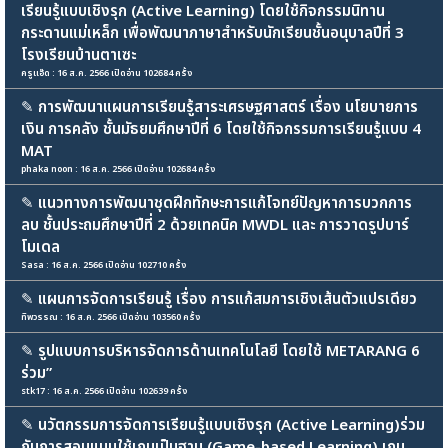
เรียนรู้แบบเชิงรุก (Active Learning) โดยใช้กิจกรรมนิทาน
กระดานแม่เหล็ก เพื่อพัฒนาภาษาสำหรับนักเรียนชั้นอนุบาลปีที่ 3
โรงเรียนบ้านตาเซะ
ครูแอ๊ด : 16 ส.ค. 2566 เปิดอ่าน 102684 ครั้ง
✎
การพัฒนาแผนการเรียนรู้สาระเศรษฐศาสตร์ เรื่อง นโยบายการ
เงิน การคลัง ชั้นมัธยมศึกษาปีที่ 6 โดยใช้กิจกรรมการเรียนรู้แบบ 4
MAT
phaka noon : 16 ส.ค. 2566 เปิดอ่าน 102684 ครั้ง
✎
แนวทางการพัฒนาชุดฝึกทักษะการแก้โจทย์ปัญหาการบวกการ
ลบ ชั้นประถมศึกษาปีที่ 2 ด้วยเทคนิค MWDL และ การวาดรูปบาร์
โมเดล
Sasa : 16 ส.ค. 2566 เปิดอ่าน 102710 ครั้ง
✎
แผนการจัดการเรียนรู้ เรื่อง การแก้สมการเชิงเส้นตัวแปรเดียว
ทิพวรรณ : 16 ส.ค. 2566 เปิดอ่าน 103560 ครั้ง
✎
รูปแบบการบริหารจัดการด้านเทคโนโลยี โดยใช้ METARANG 6
ร่วม”
stk17 : 16 ส.ค. 2566 เปิดอ่าน 102639 ครั้ง
✎
นวัตกรรมการจัดการเรียนรู้แบบเชิงรุก (Active Learning)ร่วม
กับการสอนแบบใช้เกมเป็นฐาน (Game-based Learning) เกม