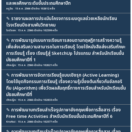
และพลศึกษาระดับชั้นประถมศึกษาปีท
ครูจิน : 15 ส.ค. 2566 เปิดอ่าน 102612 ครั้ง
✎
รายงานผลการประเมินโครงการระบบดูแลช่วยเหลือนักเรียน
โรงเรียนบึงสามพันวิทยาคม
ใบบัวเอง : 15 ส.ค. 2566 เปิดอ่าน 102599 ครั้ง
✎
การพัฒนารูปแบบการเรียนการสอนตามทฤษฎีการสร้างความรู้
เพื่อส่งเสริมความสามารถในการเรียนรู้ โดยใช้หนังสือส่งเสริมทักษะ
การเรียนรู้ เรื่อง เรียนรู้สู่ SketchUp โปรแกรม สำหรับนักเรียนชั้น
มัธยมศึกษาปีที่ 1
เจ้าหญิง : 15 ส.ค. 2566 เปิดอ่าน 102621 ครั้ง
✎
การพัฒนาการจัดการเรียนรู้แบบเชิงรุก (Active Learning)
โดยใช้ชุดกิจกรรมการเรียนรู้ เรื่องความรู้เบื้องต้นเกี่ยวกับอัลกอริ
ทึม (Algorithm) เพื่อวัดผลสัมฤทธิ์ทางการเรียนสำหรับนักเรียนชั้น
มัธยมศึกษาปีที่
เจ้าหญิง : 15 ส.ค. 2566 เปิดอ่าน 102833 ครั้ง
✎
การพัฒนาบทเรียนสำเร็จรูปภาษาอังกฤษเพื่อการสื่อสาร เรื่อง
Free time Activities สำหรับนักเรียนชั้นประถมศึกษาปีที่ 6
KruNui : 15 ส.ค. 2566 เปิดอ่าน 102577 ครั้ง
✎
การพัฒนาบทเรียนสำเร็จรูปภาษาอังกฤษเพื่อการสื่อสาร เรื่อง