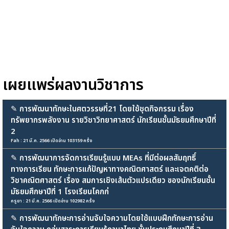
เผยแพร่ผลงานวิชาการ
✎
การพัฒนาทักษะในศตวรรษที่21 โดยใช้ชุดกิจกรรม เรื่อง
ทรัพยากรพลังงาน รายวิชาวิทยาศาสตร์ นักเรียนชั้นมัธยมศึกษาปีที่
2
Fah : 21 มี.ค. 2566 เปิดอ่าน 103159 ครั้ง
✎
การพัฒนาการจัดการเรียนรู้แบบ MEAs ที่มีต่อผลสัมฤทธิ์
ทางการเรียน ทักษะการแก้ปัญหาทางคณิตศาสตร์ และเจตคติต่อ
วิชาคณิตศาสตร์ เรื่อง สมการเชิงเส้นตัวแปรเดียว ของนักเรียนชั้น
มัธยมศึกษาปีที่ 1 โรงเรียนโคกก่
ครูยา : 21 มี.ค. 2566 เปิดอ่าน 102982 ครั้ง
✎
การพัฒนาทักษะการอ่านจับใจความโดยใช้แบบฝึกทักษะการอ่าน