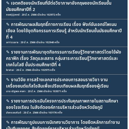
✎
เจตคติของนักเรียนที่มีต่อวิชาภาษาอังกฤษของนักเรียนชั้น
มัธยมศึกษาปีที่ 2
nootjijeed : 20 มี.ค. 2566 เปิดอ่าน 102972 ครั้ง
✎
การพัฒนาผลสัมฤทธิ์ทางการเรียน เรื่อง ฟังก์ชันเอกซ์โพเนน
เชียล โดยใช้ชุดกิจกรรมการเรียนรู้ สำหรับนักเรียนชั้นมัธยมศึกษาปี
ที่ 4
arrissara : 20 มี.ค. 2566 เปิดอ่าน 102940 ครั้ง
✎
รายงานการพัฒนาชุดกิจกรรมการเรียนรู้วิทยาศาสตร์โดยใช้ผัง
กราฟิก เรื่อง วัสดุและสสาร กลุ่มสาระการเรียนรู้วิทยาศาสตร์และ
เทคโนโลยี ชั้นประถมศึกษาปีที่ 4
kratai : 20 มี.ค. 2566 เปิดอ่าน 102975 ครั้ง
✎
งานวิจัย การสร้างเอกสารประกอบการสอนรายวิชา งาน
เครื่องยนต์แก๊สโซลีนเพื่อเปรียบเทียบผลสัมฤทธิ์ของผู้เรียน
นาย ณัฐพล คงคา : 20 มี.ค. 2566 เปิดอ่าน 103071 ครั้ง
✎
รายงานการประเมินโครงการประกันคุณภาพภายในสถานศึกษา
ของโรงเรียน ในสังกัดองค์การบริหารส่วนจังหวัดชัยภูมิ
มังกรอรหันต์ : 20 มี.ค. 2566 เปิดอ่าน 103176 ครั้ง
✎
การพัฒนารูปแบบการนิเทศงานวิชาการ โดยยึดหลักการทำงาน
เป็นทีมของครู สังกัดองค์การบริหารส่วนจังหวัดชัยภูมิ