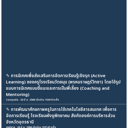
✎
การนิเทศเพื่อส่งเสริมการจัดการเรียนรู้เชิงรุก (Active
Learning) ของครูโรงเรียนวัดขนุน (พรหมราษฎร์วิทยา) โดยใช้รูป
แบบการนิเทศแบบชี้แนะและการเป็นพี่เลี้ยง (Coaching and
Mentoring)
Sasiyada : 20 มี.ค. 2566 เปิดอ่าน 103019 ครั้ง
✎
การพัฒนาศักยภาพครูในการใช้เทคโนโลยีสารสนเทศ เพื่อการ
จัดการเรียนรู้ โรงเรียนพังงูพิทยาคม สังกัดองค์การบริหารส่วน
จังหวัดอุดรธานี
องค์ชาย : 20 มี.ค. 2566 เปิดอ่าน 103147 ครั้ง