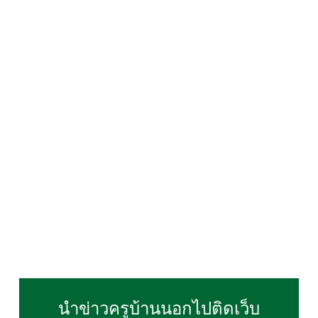
นำข่าวครูบ้านนอกไปติดเว็บ