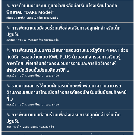
✎
การดำเนินงานระบบดูแลช่วยเหลือนักเรียนโรงเรียนโคกก่อ
พิทยาคม “DARE Model”
KhuSu : 19 มี.ค. 2566 เปิดอ่าน 103342 ครั้ง
✎
การพัฒนาแบบมีส่วนร่วมเพื่อส่งเสริมการปลูกผักสำหรับเด็ก
ปฐมวัย
ภิตินันท์ : 19 มี.ค. 2566 เปิดอ่าน 102926 ครั้ง
✎
การพัฒนารูปแบบการเรียนการสอนตามแนววัฏจักร 4 MAT ร่วม
กับวิธีการสอนอ่านแบบ KWL PLUS ด้วยชุดกิจกรรมการเรียนรู้
ภาษาไทย เพื่อเสริมสร้างกระบวนการอ่านและการคิดวิเคราะห์
สำหรับนักเรียนชั้นมัธยมศึกษาปีที่ 3
ครูหญิง : 19 มี.ค. 2566 เปิดอ่าน 103272 ครั้ง
✎
รายงานผลการใช้แบบฝึกเสริมทักษะเพื่อพัฒนาความสามารถ
ด้านการเขียนภาษาไทยเชิงสร้างสรรค์ของนักเรียนชั้นมัธยมศึกษาปี
ที่ 3
ครูหญิง : 19 มี.ค. 2566 เปิดอ่าน 103073 ครั้ง
✎
การพัฒนาแบบมีส่วนร่วมเพื่อส่งเสริมการปลูกผักสำหรับเด็ก
ปฐมวัย
สิรา : 19 มี.ค. 2566 เปิดอ่าน 102920 ครั้ง