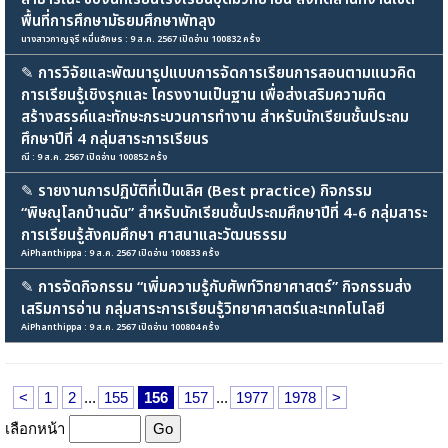
พื้นที่การศึกษามัธยมศึกษาพัทลุง
นางสาวกาญจุรี หมื่นอักษร : 9 ส.ค. 2567 เปิดอ่าน 100832 ครั้ง
✎
การวิจัยและพัฒนารูปแบบการจัดการเรียนการสอนตามแนวคิด
การเรียนรู้เชิงรุกและ โครงงานเป็นฐาน เพื่อส่งเสริมความคิด
สร้างสรรค์และทักษะกระบวนการทำงาน สำหรับนักเรียนชั้นประถม
ศึกษาปีที่ 4 กลุ่มสาระการเรียนร
ณี : 9 ส.ค. 2567 เปิดอ่าน 100852 ครั้ง
✎
รายงานการปฏิบัติที่เป็นเลิศ (Best practice) กิจกรรม
“พิษณุโลกบ้านฉัน” สำหรับนักเรียนชั้นประถมศึกษาปีที่ 4-6 กลุ่มสาระ
การเรียนรู้สังคมศึกษา ศาสนาและวัฒนธรรม
AiPhanthippa : 9 ส.ค. 2567 เปิดอ่าน 100833 ครั้ง
✎
การจัดกิจกรรม “เพิ่มความรู้กับศัพท์วิทยาศาสตร์” กิจกรรมส่ง
เสริมการอ่าน กลุ่มสาระการเรียนรู้วิทยาศาสตร์และเทคโนโลยี
AiPhanthippa : 9 ส.ค. 2567 เปิดอ่าน 100804 ครั้ง
<
1
2
...
155
156
157
...
1977
1978
>
เลือกหน้า