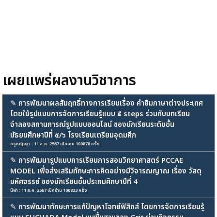
เผยแพร่ผลงานวิชาการ
✎
การพัฒนาผลสัมฤทธิ์ทางการเรียนเรื่อง คำยืมภาษาต่างประเทศ
โดยใช้รูปแบบการจัดการเรียนรู้แบบ ๕ steps ร่วมกับบทเรียน
จำลองสถานการณ์รูปแบบออนไลน์ ของนักเรียนระดับชั้น
มัธยมศึกษาปีที่ ๕/๖ โรงเรียนเตรียมอุดมศึก
ครูหญิงฐา : 11 ส.ค. 2567 เปิดอ่าน 100878 ครั้ง
✎
การพัฒนารูปแบบการเรียนการสอนวิทยาศาสตร์ PCCAE
MODEL เพื่อส่งเสริมทักษะการคิดอย่างมีวิจารณญาณ เรื่อง วัสดุ
มหัศจรรย์ ของนักเรียนชั้นประถมศึกษาปีที่ 4
นิฟา : 11 ส.ค. 2567 เปิดอ่าน 100833 ครั้ง
✎
การพัฒนาทักษะการแก้ปัญหาโจทย์ฟิสิกส์ โดยการจัดการเรียนรู้