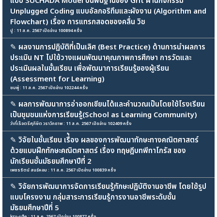
แบบ SUCHADA Model บนพื้นฐานของ Grit ผ่านกิจกรรม
Unplugged Coding แบบอัลกอริทึมและผังงาน (Algorithm and
Flowchart) เรื่อง การแทรกสอดของคลื่น วิช
ปู : 11 ส.ค. 2567 เปิดอ่าน 100894 ครั้ง
✎
ผลงานการปฏิบัติที่เป็นเลิศ (Best Practice) ด้านการนำผลการ
ประเมิน NT ไปใช้วางแผนพัฒนาคุณภาพการศึกษา การวัดและ
ประเมินผลในชั้นเรียน เพื่อพัฒนาการเรียนรู้ของผู้เรียน
(Assessment for Learning)
ชมพู่ : 11 ส.ค. 2567 เปิดอ่าน 102244 ครั้ง
✎
ผลการพัฒนาการอ่าออกเขียนได้และคำนวณเป็นโดยใช้โรงเรียน
เป็นชุมชนแห่งการเรียนรู้(School as Learning Community)
ว่าที่เรือตรีศุภิษิต วราวิภดาพ : 11 ส.ค. 2567 เปิดอ่าน 102409 ครั้ง
✎
วิจัยในชั้นเรียน เรื่้อง ผลของการพัฒนาทักษะทางคณิตศาสตร์
ด้วยแบบฝึกทักษะคณิตศาสตร์ เรื่อง ทฤษฎีบทพีทาโกรัส ของ
นักเรียนชั้นมัธยมศึกษาปีที่ 2
เพชรรัตน์ สนธ์หอม : 11 ส.ค. 2567 เปิดอ่าน 100839 ครั้ง
✎
วิจัยการพัฒนาการจัดการเรียนรู้ทักษะปฏิบัติงานอาชีพ โดยใช้รูป
แบบโครงงาน กลุ่มสาระการเรียนรู้การงานอาชีพระดับชั้น
มัธยมศึกษาปีที่ 5
kru-แจ็ค : 11 ส.ค. 2567 เปิดอ่าน 100877 ครั้ง