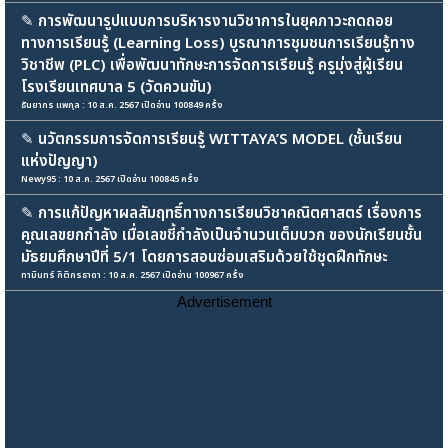
✎
การพัฒนารูปแบบการบริหารงานวิชาการในยุคภาวะถดถอย
ทางการเรียนรู้ (Learning Loss) บูรณาการชุมชนการเรียนรู้ทาง
วิชาชีพ (PLC) เพื่อพัฒนาทักษะการจัดการเรียนรู้ ครูมุ่งสู่ผู้เรียน
โรงเรียนเทศบาล 5 (วัดควนขัน)
ธันยากร แพกุล : 10 ส.ค. 2567 เปิดอ่าน 100849 ครั้ง
✎
นวัตกรรมการจัดการเรียนรู้ WITTAYA’S MODEL (ชั้นเรียน
แห่งปัญญา)
Newy95 : 10 ส.ค. 2567 เปิดอ่าน 100845 ครั้ง
✎
การแก้ปัญหาผลสัมฤทธิ์ทางการเรียนวิชาคณิตศาสตร์ เรื่องการ
คูณเลขยกกำลัง เมื่อเลขชี้กำลังเป็นจำนวนเต็มบวก ของนักเรียนชั้น
มัธยมศึกษาปีที่ 5/1 โดยการสอนซ่อมเสริมด้วยใช้ชุดฝึกทักษะ
ทามินทร์ กิติกรธาดา : 10 ส.ค. 2567 เปิดอ่าน 100967 ครั้ง
Advertisement