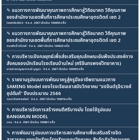
✎
แนวทางการพัฒนาคุณภาพการศึกษาสู่วิถีอนาคต วิถีคุณภาพ
ของสำนักงานเขตพื้นที่การศึกษาประถมศึกษาอุตรดิตถ์ เขต 2
toombizkit2 : 9 ส.ค. 2567 เปิดอ่าน 100850 ครั้ง
✎
แนวทางการพัฒนาคุณภาพการศึกษาสู่วิถีอนาคต วิถีคุณภาพ
ของสำนักงานเขตพื้นที่การศึกษาประถมศึกษาอุตรดิตถ์ เขต 2
ทนงศักดิ์ ศรีวงศ์ : 9 ส.ค. 2567 เปิดอ่าน 100825 ครั้ง
✎
การบริหารเชิงกลยุทธ์เพื่อส่งเสริมคุณลักษณะอันพึงประสงค์ทาง
สังคมของนักเรียนโรงเรียนบ้านใหม่ (ศรีอินทรพงษ์วิทยาคาร)
นางสาวเบญจมาภรณ์ บุญมา : 9 ส.ค. 2567 เปิดอ่าน 100959 ครั้ง
✎
รายงานรูปแบบการพัฒนาครูสู่ครูมืออาชีพตามแนวทาง
SAMING Model ของโรงเรียนเขาสมิงวิทยาคม “จงจินต์รุจิรวงศ์
อุปถัมภ์” ปีงบประมาณ 2566
sasichameekul : 9 ส.ค. 2567 เปิดอ่าน 100816 ครั้ง
✎
การบริหารจัดการสร้างคนดีศรีบางมัน โดยใช้รูปแบบ
BANGMUN MODEL
แกน : 9 ส.ค. 2567 เปิดอ่าน 100861 ครั้ง
✎
การพัฒนารูปแบบการบริหารสถานศึกษาเพื่อเสริมสร้างจิต
สาธารณะ ของนักเรียนโรงเรียนอุดมวิทยายน สังกัดสำนักงานเขต