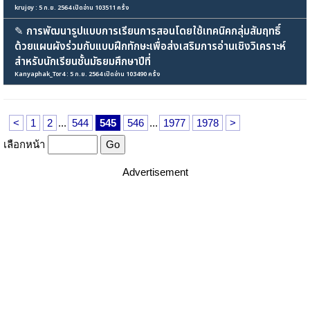
krujoy : 5 ก.ย. 2564 เปิดอ่าน 103511 ครั้ง
✎
การพัฒนารูปแบบการเรียนการสอนโดยใช้เทคนิคกลุ่มสัมฤทธิ์
ด้วยแผนผังร่วมกับแบบฝึกทักษะเพื่อส่งเสริมการอ่านเชิงวิเคราะห์
สำหรับนักเรียนชั้นมัธยมศึกษาปีที่
Kanyaphak_Tor4 : 5 ก.ย. 2564 เปิดอ่าน 103490 ครั้ง
<
1
2
...
544
545
546
...
1977
1978
>
เลือกหน้า
Advertisement