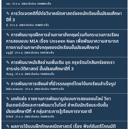
เจน : 21 ก.ย. 2563 เปิดอ่าน 104988 ครั้ง
✎
การวัดเจตคติที่มีต่อวิชาคณิตศาสตร์ของนักเรียนชั้นมัธยมศึกษา
ปีที่ 3
ปุ้ : 21 ก.ย. 2563 เปิดอ่าน 104687 ครั้ง
✎
การพัฒนาชุดฝึกการอ่านภาษาอังกฤษร่วมกับกระบวนการเรียน
การสอนแบบ MIA เรื่อง Unseen Nan เพื่อพัฒนาความสามารถ
ทางการอ่านภาษาอังกฤษของนักเรียนชั้นมัธยมศึกษาป
ครูนู๋นี : 21 ก.ย. 2563 เปิดอ่าน 104728 ครั้ง
✎
การพัฒนาหนังสืออ่านเพิ่มเติม ชุด กรุงรัตนโกสินทร์ของเรา
สาระประวัติศาสตร์ ชั้นมัธยมศึกษาปีที่ 3
ต้นฤดู : 21 ก.ย. 2563 เปิดอ่าน 104594 ครั้ง
✎
การพัฒนาการเขียนคำที่มีวรรณยุกต์โดยใช้บทเรียนสำเร็จรูป
ไพริน อาจนนลา : 21 ก.ย. 2563 เปิดอ่าน 104915 ครั้ง
✎
บทคัดย่อ รายงานการพัฒนารูปแบบการสอนออนไลน์ วิชา
อินเตอร์เน็ตและการพัฒนาเว็บไซต์ สำหรับนักเรียนระดับชั้น
มัธยมศึกษาปีที่ 4 กลุ่มสาระการรู้เรียนการงานอาชี
โกวิทย์ : 21 ก.ย. 2563 เปิดอ่าน 104954 ครั้ง
✎
ผลการใช้แบบฝึกทักษะคณิตศาสตร์ เรื่อง ฟังก์ชันตรีโกณมิติ