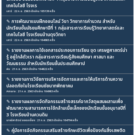
เทคโนโลยี โรงเร
เสาร์ : 22 ก.ย. 2563 เปิดอ่าน 105139 ครั้ง
✎
การพัฒนาแบบฝึกออนไลน์ วิชา วิทยาการคำนวณ สำหรับ
นักเรียนชั้นมัธยมศึกษาปีที่ 1 กลุ่มสาระการเรียนรู้วิทยาศาสตร์และ
เทคโนโลยี โรงเรียนบ้านดุงวิทยา
เสาร์ : 22 ก.ย. 2563 เปิดอ่าน 104965 ครั้ง
✎
รายงานผลการใช้เอกสารประกอบการเรียน ชุด เศรษฐศาสตร์น่า
รู้ อยู่ใกล้ตัวเรา กลุ่มสาระการเรียนรู้สังคมศึกษา ศาสนา และ
วัฒนธรรม สำหรับนักเรียนชั้นประถมศึกษาป
ฝน : 21 ก.ย. 2563 เปิดอ่าน 104822 ครั้ง
✎
รายงานการวิจัยการบริหารจัดการและการให้บริการด้านความ
ปลอดภัยในโรงเรียนชัยนาทพิทยาคม
Amara : 21 ก.ย. 2563 เปิดอ่าน 104983 ครั้ง
✎
รายงานผลการจัดกิจกรรมสร้างสรรค์จากวัสดุผสมผสานเพื่อ
พัฒนาความสามารถการใช้กล้ามเนื้อเล็กของนักเรียนชั้นอนุบาลปีที่
3 โรงเรียนบ้านควนดิน
นางนิศารัตน์ ยอดเกลี้ยง : 21 ก.ย. 2563 เปิดอ่าน 104794 ครั้ง
✎
คู่มือการจัดกิจกรรมเสริมสร้างทักษะชีวิตเพื่อป้องกันสิ่งเสพติด