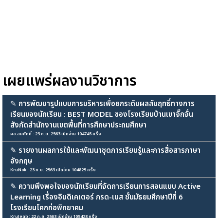
เผยแพร่ผลงานวิชาการ
✎
การพัฒนารูปแบบการบริหารเพื่อยกระดับผลสัมฤทธิ์ทางการ
เรียนของนักเรียน : BEST MODEL ของโรงเรียนบ้านเขาจั๊กจั่น
สังกัดสำนักงานเขตพื้นที่การศึกษาประถมศึกษา
ผอ.สมศักดิ์ : 23 ก.ย. 2563 เปิดอ่าน 104745 ครั้ง
✎
รายงานผลการใช้และพัฒนาชุดการเรียนรู้และการสื่อสารภาษา
อังกฤษ
KruNok : 23 ก.ย. 2563 เปิดอ่าน 104825 ครั้ง
✎
ความพึงพอใจของนักเรียนที่จัดการเรียนการสอนแบบ Active
Learning เรื่องอินดิเคเตอร์ กรด-เบส ชั้นมัธยมศึกษาปีที่ 6
โรงเรียนโคกก่อพิทยาคม
KruJeab : 22 ก.ย. 2563 เปิดอ่าน 105428 ครั้ง