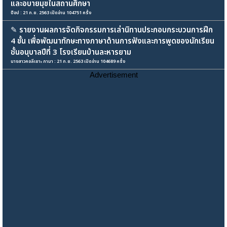
และอบายมุขในสถานศึกษา
ป๊อป : 21 ก.ย. 2563 เปิดอ่าน 104751 ครั้ง
✎
รายงานผลการจัดกิจกรรมการเล่านิทานประกอบกระบวนการฝึก
4 ขั้น เพื่อพัฒนาทักษะทางภาษาด้านการฟังและการพูดของนักเรียน
ชั้นอนุบาลปีที่ 3 โรงเรียนบ้านละหารยาม
นางสาวคอลีเยาะ กามา : 21 ก.ย. 2563 เปิดอ่าน 104689 ครั้ง
Advertisement