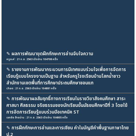
✎
ผลการพัฒนาชุดฝึกทักษะการอ่านจับใจความ
ครูยะห์ : 21 ก.ย. 2563 เปิดอ่าน 104708 ครั้ง
✎
รายงานการพัฒนากระบวนการนิเทศแบบร่วมใจเพื่อการจัดการ
เรียนรู้แบบโครงงานเป็นฐาน สำหรับครูโรงเรียนบ้านโสกน้ำขาว
สำนักงานเขตพื้นที่การศึกษาประถมศึกษาขอนแก
chao : 21 ก.ย. 2563 เปิดอ่าน 104881 ครั้ง
✎
การพัฒนาผลสัมฤทธิ์ทางการเรียนในรายวิชาสังคมศึกษา สาระ
ศาสนา ศีลธรรม จริยธรรมของนักเรียนชั้นมัธยมศึกษาปีที่ 3 โดยใช้
การจัดการเรียนรู้แบบร่วมมือเทคนิค ST
เอกชัย อ้ายม่าน : 21 ก.ย. 2563 เปิดอ่าน 104805 ครั้ง
✎
การฝึกทักษะการอ่านและการเขียน คำในบัญชีคำพื้นฐานภาษาไทย
ป.2