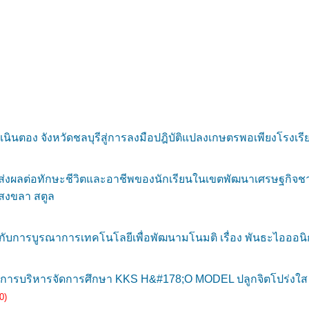
นินตอง จังหวัดชลบุรีสู่การลงมือปฎิบัติแปลงเกษตรพอเพียงโรงเร
ุกที่ส่งผลต่อทักษะชีวิตและอาชีพของนักเรียนในเขตพัฒนาเศรษฐกิ
าสงขลา สตูล
ับการบูรณาการเทคโนโลยีเพื่อพัฒนามโนมติ เรื่อง พันธะไอออนิกข
รบริหารจัดการศึกษา KKS H&#178;O MODEL ปลูกจิตโปร่งใส หัวใ
0)