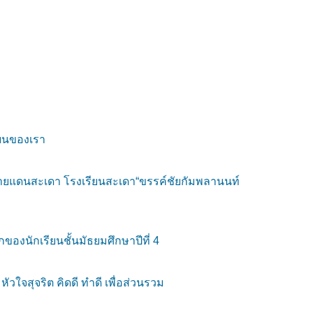
ียนของเรา
จชายแดนสะเดา โรงเรียนสะเดา“ขรรค์ชัยกัมพลานนท์
องนักเรียนชั้นมัธยมศึกษาปีที่ 4
จสุจริต คิดดี ทำดี เพื่อส่วนรวม