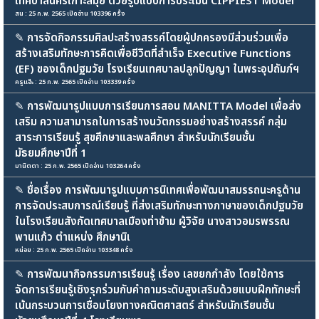
เทศบาลนครเกาะสมุย ด้วยรูปแบบการประเมิน CIPPIEST Model
สน : 25 ก.พ. 2565 เปิดอ่าน 103396 ครั้ง
✎
การจัดกิจกรรมศิลปะสร้างสรรค์โดยผู้ปกครองมีส่วนร่วมเพื่อ
สร้างเสริมทักษะการคิดเพื่อชีวิตที่สำเร็จ Executive Functions
(EF) ของเด็กปฐมวัย โรงเรียนเทศบาลปลูกปัญญา ในพระอุปถัมภ์ฯ
ครูแอ๊ะ : 25 ก.พ. 2565 เปิดอ่าน 103339 ครั้ง
✎
การพัฒนารูปแบบการเรียนการสอน MANITTA Model เพื่อส่ง
เสริม ความสามารถในการสร้างนวัตกรรมอย่างสร้างสรรค์ กลุ่ม
สาระการเรียนรู้ สุขศึกษาและพลศึกษา สำหรับนักเรียนชั้น
มัธยมศึกษาปีที่ 1
มานิตตา : 25 ก.พ. 2565 เปิดอ่าน 103264 ครั้ง
✎
ชื่อเรื่อง การพัฒนารูปแบบการนิเทศเพื่อพัฒนาสมรรถนะครูด้าน
การจัดประสบการณ์เรียนรู้ ที่ส่งเสริมทักษะทางภาษาของเด็กปฐมวัย
ในโรงเรียนสังกัดเทศบาลเมืองท่าข้าม ผู้วิจัย นางสาวอมรพรรณ
พานแก้ว ตำแหน่ง ศึกษานิเ
หน่อย : 25 ก.พ. 2565 เปิดอ่าน 103348 ครั้ง
✎
การพัฒนากิจกรรมการเรียนรู้ เรื่อง เลขยกกำลัง โดยใช้การ
จัดการเรียนรู้เชิงรุกร่วมกับคำถามระดับสูงเสริมด้วยแบบฝึกทักษะที่
เน้นกระบวนการเชื่อมโยงทางคณิตศาสตร์ สำหรับนักเรียนชั้น