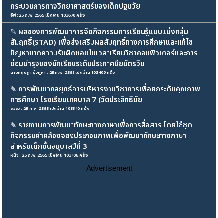
กระบวนการทางวิทยาศาสตร์ของเด็กปฐมวัย
อีฟ : 25 ก.พ. 2565 เปิดอ่าน 103670 ครั้ง
✎
ผลของการพัฒนาการจัดกิจกรรมการเรียนรู้แบบแบ่งกลุ่ม
สัมฤทธิ์(STAD) เพื่อส่งเสริมผลสัมฤทธิ์ทางการศึกษาและแก้ไข
ปัญหาขาดความรับผิดชอบในเวลาเรียนวิชาคอมพิวเตอร์และการ
ซ่อมบำรุงของนักเรียนระดับประกาศนียบัตรวิช
นายกฤษฎา รุ่งคูหา : 25 ก.พ. 2565 เปิดอ่าน 103409 ครั้ง
✎
การพัฒนากลยุทธ์การบริหารงานวิชาการเพื่อยกระดับคุณภาพ
การศึกษา โรงเรียนเทศบาล 7 (วัดประสิทธิชัย
ชิวชิว : 25 ก.พ. 2565 เปิดอ่าน 103340 ครั้ง
✎
รายงานการพัฒนาทักษะทางภาษาเพื่อการสื่อสาร โดยใช้ชุด
กิจกรรมคำคล้องจองประกอบภาพเพื่อพัฒนาทักษะทางภาษา
สำหรับเด็กชั้นอนุบาลปีที่ 3
หนึ่ง : 25 ก.พ. 2565 เปิดอ่าน 103406 ครั้ง
Advertisement