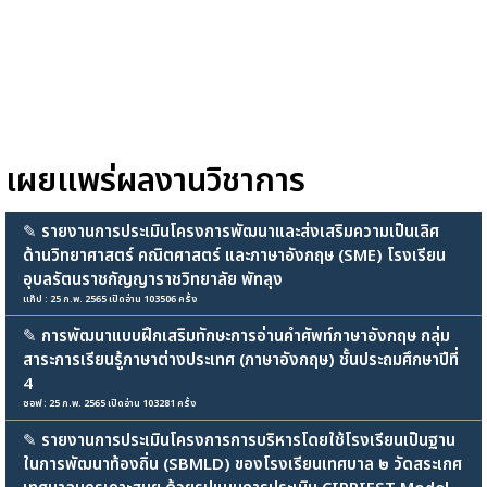
เผยแพร่ผลงานวิชาการ
✎
รายงานการประเมินโครงการพัฒนาและส่งเสริมความเป็นเลิศ
ด้านวิทยาศาสตร์ คณิตศาสตร์ และภาษาอังกฤษ (SME) โรงเรียน
อุบลรัตนราชกัญญาราชวิทยาลัย พัทลุง
แก๊ป : 25 ก.พ. 2565 เปิดอ่าน 103506 ครั้ง
✎
การพัฒนาแบบฝึกเสริมทักษะการอ่านคำศัพท์ภาษาอังกฤษ กลุ่ม
สาระการเรียนรู้ภาษาต่างประเทศ (ภาษาอังกฤษ) ชั้นประถมศึกษาปีที่
4
ซอฟ : 25 ก.พ. 2565 เปิดอ่าน 103281 ครั้ง
✎
รายงานการประเมินโครงการการบริหารโดยใช้โรงเรียนเป็นฐาน
ในการพัฒนาท้องถิ่น (SBMLD) ของโรงเรียนเทศบาล ๒ วัดสระเกศ