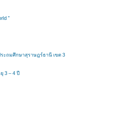
rld ”
ประถมศึกษาสุราษฎร์ธานี เขต 3
 3 – 4 ปี