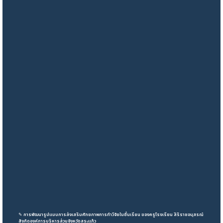
✎
การพัฒนารูปแบบการส่งเสริมศักยภาพการทำวิจัยในชั้นเรียน ของครูโรงเรียน สิริราชอนุสรณ์
สังกัดองค์การบริหารส่วนจังหวัดสระแก้ว