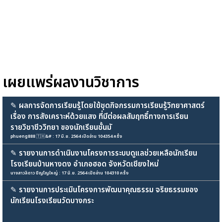
เผยแพร่ผลงานวิชาการ
✎
ผลการจัดการเรียนรู้โดยใช้ชุดกิจกรรมการเรียนรู้วิทยาศาสตร์
เรื่อง การสังเคราะห์ด้วยแสง ที่มีต่อผลสัมฤทธิ์ทางการเรียน
รายวิชาชีววิทยา ของนักเรียนชั้นมั
phueng888 🇹🇭&# : 17 มิ.ย. 2564 เปิดอ่าน 104354 ครั้ง
✎
รายงานการดำเนินงานโครงการระบบดูแลช่วยเหลือนักเรียน
โรงเรียนบ้านหางดง อำเภอฮอด จังหวัดเชียงใหม่
นางสาวลิดาว ปัญโญใหญ่ : 17 มิ.ย. 2564 เปิดอ่าน 104310 ครั้ง
✎
รายงานการประเมินโครงการพัฒนาคุณธรรม จริยธรรมของ
นักเรียนโรงเรียนวัดบางกระ