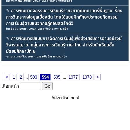
นางสาวหาสหน๊ะ บือแน : 29 พ.ค. 2564 เปิดอ่าน 104038 ครั้ง
✎
การพัฒนากิจกรรมการเรียนรู้รายวิชาคณิตศาสตร์พื้นฐาน เรื่อง
การวิเคราะห์ข้อมูลเบื้องต้น โดยใช้แบบฝึกทักษะประกอบกิจกรรม
การเรียนรู้ตามแนวทฤษฎีคอนสตรัคติวิ
ไตรรัตน์ สาธุบุตร : 29 พ.ค. 2564 เปิดอ่าน 104117 ครั้ง
✎
การพัฒนารูปแบบการจัดการเรียนรู้เพื่อส่งเสริมการอ่านอย่างมี
วิจารณญาณ กลุ่มสาระการเรียนรู้ภาษาไทย สำหรับนักเรียนชั้น
มัธยมศึกษาปีที่ ๒
จุฑามาศ เสมอเชื้อ : 29 พ.ค. 2564 เปิดอ่าน 104202 ครั้ง
<
1
2
...
593
594
595
...
1977
1978
>
เลือกหน้า
Advertisement