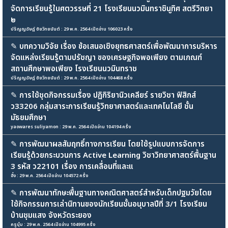
จัดการเรียนรู้ในศตวรรษที่ 21 โรงเรียนนวมินทราชินูทิศ สตรีวิทยา
๒
ปริญญฉัษฎ์ ชัยวิทยนันต์ : 29 พ.ค. 2564 เปิดอ่าน 106023 ครั้ง
✎
บทความวิจัย เรื่อง ข้อเสนอเชิงยุทธศาสตร์เพื่อพัฒนาการบริหาร
จัดแหล่งเรียนรู้ตามปรัชญา ของเศรษฐกิจพอเพียง ตามเกณฑ์
สถานศึกษาพอเพียง โรงเรียนนวมินทราช
ปริญญฉัษฎ์ ชัยวิทยนันต์ : 29 พ.ค. 2564 เปิดอ่าน 104468 ครั้ง
✎
การใช้ชุดกิจกรรมเรื่อง ปฏิกิริยานิวเคลียร์ รายวิชา ฟิสิกส์
ว33206 กลุ่มสาระการเรียนรู้วิทยาศาสตร์และเทคโนโลยี ชั้น
มัธยมศึกษา
yaowares suliyamon : 29 พ.ค. 2564 เปิดอ่าน 104194 ครั้ง
✎
การพัฒนาผลสัมฤทธิ์ทางการเรียน โดยใช้รูปแบบการจัดการ
เรียนรู้ด้วยกระบวนการ Active Learning วิชาวิทยาศาสตร์พื้นฐาน
3 รหัส ว22101 เรื่อง การเคลื่อนที่และแ
อั๋ง : 29 พ.ค. 2564 เปิดอ่าน 104572 ครั้ง
✎
การพัฒนาทักษะพื้นฐานทางคณิตศาสตร์สำหรับเด็กปฐมวัยโดย
ใช้กิจกรรมการเล่านิทานของนักเรียนชั้นอนุบาลปีที่ 3/1 โรงเรียน
บ้านชุมแสง จังหวัดระยอง
ครูบุ๋ม : 29 พ.ค. 2564 เปิดอ่าน 104995 ครั้ง