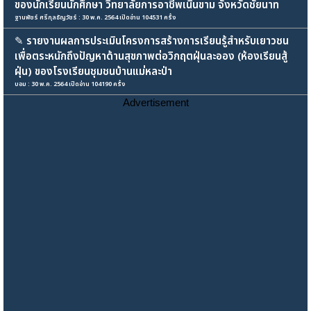
ของนักเรียนนักศึกษา วิทยาลัยการอาชีพเนินขาม จังหวัดชัยนาท
ฐานพัชร์ ศรีกุลธัญวัชร์ : 30 พ.ค. 2564 เปิดอ่าน 104531 ครั้ง
✎
รายงานผลการประเมินโครงการสร้างการเรียนรู้สำหรับเยาวชน
เพื่อตระหนักถึงปัญหาด้านสุขภาพต่อวิกฤตฝุ่นละออง (ห้องเรียนสู้
ฝุ่น) ของโรงเรียนชุมชนบ้านแม่หละป่า
บอม : 30 พ.ค. 2564 เปิดอ่าน 104190 ครั้ง
Advertisement