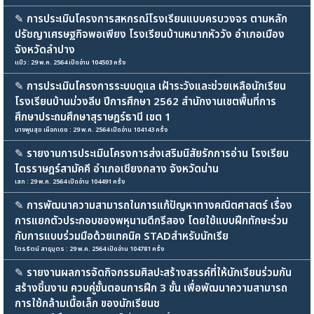
✎
การประเมินโครงการสหกรณ์โรงเรียนแบบครบวงจร ตามหลัก
ปรัชญาเศรษฐกิจพอเพียง โรงเรียนบ้านหมากหัววัง อำเภอเมือง
จังหวัดลำปาง
แป๋ว : 29 พ.ค. 2564 เปิดอ่าน 104503 ครั้ง
✎
การประเมินโครงการระบบดูแล เฝ้าระวังและช่วยเหลือนักเรียน
โรงเรียนบ้านม่วงลีบ ปีการศึกษา 2562 สำนักงานเขตพื้นที่การ
ศึกษาประถมศึกษาสุราษฎร์ธานี เขต 1
นางพูนสุข เผือกเดช : 29 พ.ค. 2564 เปิดอ่าน 104143 ครั้ง
✎
รายงานการประเมินโครงการส่งเสริมนิสัยรักการอ่าน โรงเรียน
ไตรราษฎร์สามัคคี อำเภอเชียงกลาง จังหวัดน่าน
เสก : 29 พ.ค. 2564 เปิดอ่าน 104491 ครั้ง
✎
การพัฒนาความสามารถในการแก้ปัญหาทางคณิตศาสตร์ เรื่อง
การแยกตัวประกอบของพหุนามดีกรีสอง โดยใช้แบบฝึกทักษะร่วม
กับการแบบร่วมมือด้วยเทคนิค STADสำหรับนักเรีย
ไตรรัตน์ สาธุบุตร : 29 พ.ค. 2564 เปิดอ่าน 104781 ครั้ง
✎
รายงานผลการจัดกิจกรรมศิลปะสร้างสรรค์ที่ให้นักเรียนร่วมกัน
สร้างชิ้นงาน ควบคู่ขั้นตอนการฝึก 3 ขั้น เพื่อพัฒนาความสามารถ
การใช้กล้ามเนื้อเล็ก ของนักเรียนช