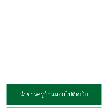
นำข่าวครูบ้านนอกไปติดเว็บ