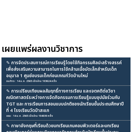
เผยแพร่ผลงานวิชาการ
✎
การจัดประสบการณ์การเรียนรู้โดยใช้กิจกรรมศิลปะสร้างสรรค์
เพื่อส่งเสริมความสามารถในการใช้กล้ามเนื้อมัดเล็กสำหรับเด็ก
อนุบาล 1 ศูนย์อบรมเด็กก่อนเกณฑ์วัดบ้านใหม่
ธนภัทร : 14 ม.ค. 2565 เปิดอ่าน 103624 ครั้ง
✎
การเปรียบเทียบผลสัมฤทธิ์ทางการเรียน และเจตคติต่อวิชา
คณิตศาสตร์ระหว่างการจัดกิจกรรมการเรียนรู้แบบอุปนัยร่วมกับ
TGT และ การเรียนการสอนแบบปกติของนักเรียนชั้นประถมศึกษาปี
ที่ 4 โรงเรียนวัดป่าสะแก
ออม : 14 ม.ค. 2565 เปิดอ่าน 104030 ครั้ง
✎
ภาษาอังกฤษที่เรียนด้วยบทเรียนเกมคอมพิวเตอร์และบทเรียน