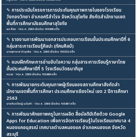
✎
การประเมินโครงการการประกันคุณภาพภายในของโรงเรียน
วังทองวิทยา อำเภอศรีสำโรง จังหวัดสุโขทัย สังกัดสำนักงานเขต
พื้นที่การศึกษามัธยมศึกษาสุโขทัย
ผอ.ค๊อด : 14 ม.ค. 2565 เปิดอ่าน 103498 ครั้ง
✎
รายงานการพัฒนาเอกสารประกอบการเรียนชั้นประถมศึกษาปีที่ 6
กลุ่มสาระการเรียนรู้ศิลปะ (ทัศนศิลป์)
นางจุฑามาศ บำรุงชัย : 14 ม.ค. 2565 เปิดอ่าน 103332 ครั้ง
✎
แบบฝึกทักษะการอ่านจับใจความ กลุ่มสาระการเรียนรู้ภาษาไทย
ชั้นประถมศึกษาปีที่ 5 โรงเรียนวัดธนาภิมุข
หมวย : 14 ม.ค. 2565 เปิดอ่าน 103488 ครั้ง
✎
การพัฒนายกระดับคุณภาพผู้เรียนของสถานศึกษาสังกัดสํา
นักงานเขตพื้นที่การศึกษา ประถมศึกษาเชียงใหม่ เขต 2 ปีการศึกษา
2563
นายกันตวิชญ์ มะโนคำ : 14 ม.ค. 2565 เปิดอ่าน 103481 ครั้ง
✎
การพัฒนาศักยภาพครูในการผลิต สื่อมัลติมีเดียด้วย Google
Apps for Education เพื่อการจัดการเรียนรู้ในโรงเรียนเทศบาล 4
หนองแคอนุสรณ์ เทศบาลตำบลหนองแค อำเภอหนองแค จังหวัด
สระบุรี