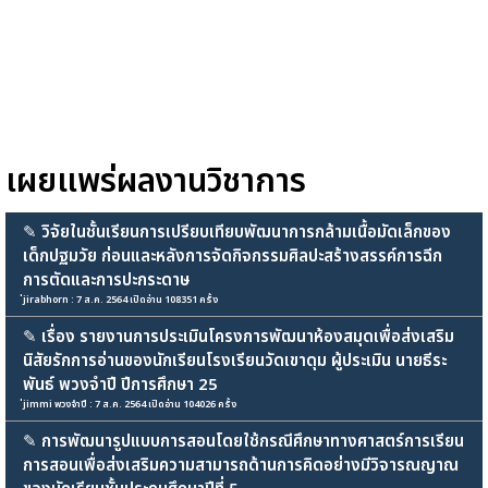
เผยแพร่ผลงานวิชาการ
✎
วิจัยในชั้นเรียนการเปรียบเทียบพัฒนาการกล้ามเนื้อมัดเล็กของ
เด็กปฐมวัย ก่อนและหลังการจัดกิจกรรมศิลปะสร้างสรรค์การฉีก
การตัดและการปะกระดาษ
่jirabhorn : 7 ส.ค. 2564 เปิดอ่าน 108351 ครั้ง
✎
เรื่อง รายงานการประเมินโครงการพัฒนาห้องสมุดเพื่อส่งเสริม
นิสัยรักการอ่านของนักเรียนโรงเรียนวัดเขาดุม ผู้ประเมิน นายธีระ
พันธ์ พวงจำปี ปีการศึกษา 25
่jimmi พวงจำปี : 7 ส.ค. 2564 เปิดอ่าน 104026 ครั้ง
✎
การพัฒนารูปแบบการสอนโดยใช้กรณีศึกษาทางศาสตร์การเรียน
การสอนเพื่อส่งเสริมความสามารถด้านการคิดอย่างมีวิจารณญาณ