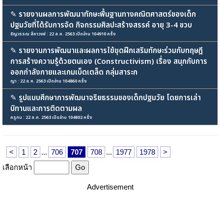
✎
รายงานผลการพัฒนาทักษะพื้นฐานทางคณิตศาสตร์ของเด็ก
ปฐมวัยที่ได้รับการจัด กิจกรรมศิลปะสร้างสรรค์ อายุ 3-4 ขวบ
ธัญวรรณ สีหาวงษ์ : 22 ส.ค. 2563 เปิดอ่าน 104910 ครั้ง
✎
รายงานการพัฒนาและผลการใช้ชุดฝึกเสริมทักษะร่วมกับทฤษฎี
การสร้างความรู้ด้วยตนเอง (Constructivism) เรื่อง สนุกกับการ
ออกกำลังกายและเกมเบ็ดเตล็ด กลุ่มสาระก
ญา : 22 ส.ค. 2563 เปิดอ่าน 104860 ครั้ง
✎
รูปแบบศึกษาการพัฒนาจริยธรรมของเด็กปฐมวัย โดยการเล่า
นิทานและการติดตามผล
ครูกบ : 22 ส.ค. 2563 เปิดอ่าน 104802 ครั้ง
<
1
2
...
706
707
708
...
1977
1978
>
เลือกหน้า
Advertisement