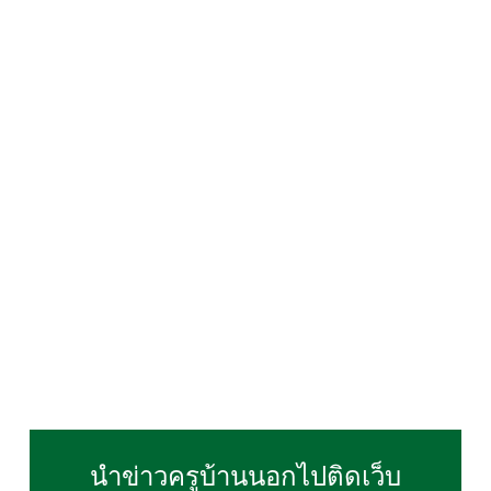
นำข่าวครูบ้านนอกไปติดเว็บ