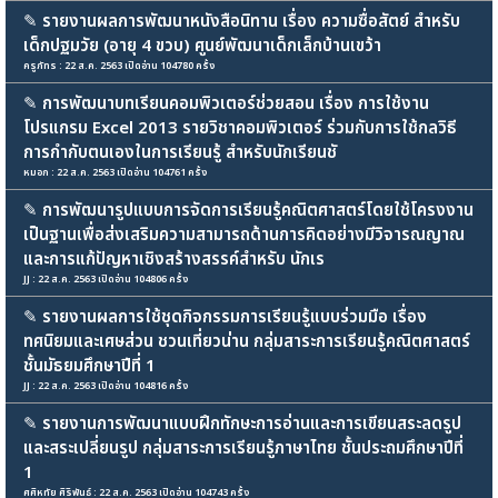
✎
รายงานผลการพัฒนาหนังสือนิทาน เรื่อง ความซื่อสัตย์ สำหรับ
เด็กปฐมวัย (อายุ 4 ขวบ) ศูนย์พัฒนาเด็กเล็กบ้านเขว้า
ครูภัทร : 22 ส.ค. 2563 เปิดอ่าน 104780 ครั้ง
✎
การพัฒนาบทเรียนคอมพิวเตอร์ช่วยสอน เรื่อง การใช้งาน
โปรแกรม Excel 2013 รายวิชาคอมพิวเตอร์ ร่วมกับการใช้กลวิธี
การกำกับตนเองในการเรียนรู้ สำหรับนักเรียนชั
หมอก : 22 ส.ค. 2563 เปิดอ่าน 104761 ครั้ง
✎
การพัฒนารูปแบบการจัดการเรียนรู้คณิตศาสตร์โดยใช้โครงงาน
เป็นฐานเพื่อส่งเสริมความสามารถด้านการคิดอย่างมีวิจารณญาณ
และการแก้ปัญหาเชิงสร้างสรรค์สำหรับ นักเร
JJ : 22 ส.ค. 2563 เปิดอ่าน 104806 ครั้ง
✎
รายงานผลการใช้ชุดกิจกรรมการเรียนรู้แบบร่วมมือ เรื่อง
ทศนิยมและเศษส่วน ชวนเที่ยวน่าน กลุ่มสาระการเรียนรู้คณิตศาสตร์
ชั้นมัธยมศึกษาปีที่ 1
JJ : 22 ส.ค. 2563 เปิดอ่าน 104816 ครั้ง
✎
รายงานการพัฒนาแบบฝึกทักษะการอ่านและการเขียนสระลดรูป
และสระเปลี่ยนรูป กลุ่มสาระการเรียนรู้ภาษาไทย ชั้นประถมศึกษาปีที่
1
ศศิหทัย ศิริพันธ์ : 22 ส.ค. 2563 เปิดอ่าน 104743 ครั้ง