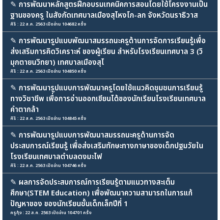
✎
การพัฒนาหลักสูตรฝึกอบรมเทคนิคการสอนโดยใช้โครงงานเป็น
ฐานของครู ในสังกัดเทศบาลเมืองสุไหงโก-ลก จังหวัดนราธิวาส
ศิริ : 22 ส.ค. 2563 เปิดอ่าน 104682 ครั้ง
✎
การพัฒนารูปแบบพัฒนาสมรรถนะครูด้านการจัดการเรียนรู้เพื่อ
ส่งเสริมการคิดวิเคราะห์ ของผู้เรียน สำหรับโรงเรียนเทศบาล 3 (วิ
มุกตายนวิทยา) เทศบาลเมืองสุไ
ศิริ : 22 ส.ค. 2563 เปิดอ่าน 104850 ครั้ง
✎
การพัฒนารูปแบบการพัฒนาครูโดยใช้แนวคิดชุมชนการเรียนรู้
ทางวิชาชีพ เพื่อการอ่านออกเขียนได้ของนักเรียนโรงเรียนเทศบาล
คำตากล้า
ศิริ : 22 ส.ค. 2563 เปิดอ่าน 104845 ครั้ง
✎
การพัฒนารูปแบบการพัฒนาสมรรถนะครูด้านการจัด
ประสบการณ์เรียนรู้ เพื่อส่งเสริมทักษะทางภาษาของเด็กปฐมวัยใน
โรงเรียนเทศบาลตำบลดงมะไฟ
ศิริ : 22 ส.ค. 2563 เปิดอ่าน 104746 ครั้ง
✎
ผลการจัดประสบการณ์การเรียนรู้ตามแนวทางสะเต็ม
ศึกษา(STEM Education) เพื่อพัฒนาความสามารถในการแก้
ปัญหาของ ของนักเรียนชั้นเด็กเล็กปีที่ 1
ครูกุ้ง : 22 ส.ค. 2563 เปิดอ่าน 104701 ครั้ง