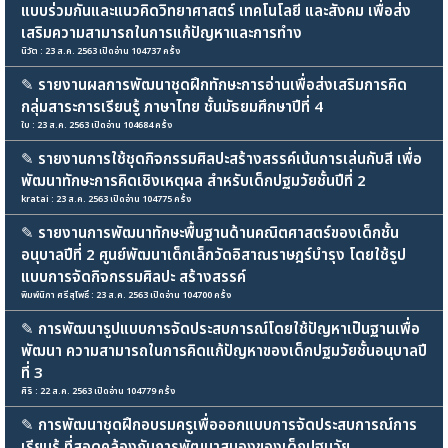
แบบร่วมกันและแนวคิดวิทยาศาสตร์ เทคโนโลยี และสังคม เพื่อส่ง
เสริมความสามารถในการแก้ปัญหาและการทำง
นิวัต : 23 ส.ค. 2563 เปิดอ่าน 104737 ครั้ง
✎
รายงานผลการพัฒนาชุดฝึกทักษะการอ่านเพื่อส่งเสริมการคิด
กลุ่มสาระการเรียนรู้ ภาษาไทย ชั้นมัธยมศึกษาปีที่ 4
ใบ : 23 ส.ค. 2563 เปิดอ่าน 104684 ครั้ง
✎
รายงานการใช้ชุดกิจกรรมศิลปะสร้างสรรค์เน้นการเล่นกับสี เพื่อ
พัฒนาทักษะการคิดเชิงเหตุผล สำหรับเด็กปฐมวัยชั้นปีที่ 2
kratai : 23 ส.ค. 2563 เปิดอ่าน 104775 ครั้ง
✎
รายงานการพัฒนาทักษะพื้นฐานด้านคณิตศาสตร์ของเด็กชั้น
อนุบาลปีที่ 2 ศูนย์พัฒนาเด็กเล็กวัดอิสาณราษฎร์บำรุง โดยใช้รูป
แบบการจัดกิจกรรมศิลปะ สร้างสรรค์
พิมพ์นิภา ศรีสุโพธิ์ : 23 ส.ค. 2563 เปิดอ่าน 104700 ครั้ง
✎
การพัฒนารูปแบบการจัดประสบการณ์โดยใช้ปัญหาเป็นฐานเพื่อ
พัฒนา ความสามารถในการคิดแก้ปัญหาของเด็กปฐมวัยชั้นอนุบาลปี
ที่ 3
ศิริ : 22 ส.ค. 2563 เปิดอ่าน 104779 ครั้ง
✎
การพัฒนาชุดฝึกอบรมครูเพื่อออกแบบการจัดประสบการณ์การ
เรียนรู้ ที่สอดคล้องกับการพัฒนาสมองของเด็กปฐมวัย