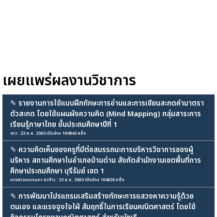
เผยแพร่ผลงานวิชาการ
✎
รายงานการใช้แบบฝึกทักษะการอ่านและการเขียนสะกดคำมาตรา
ตัวสะกด โดยใช้แผนผังความคิด (Mind Mapping) กลุ่มสาระการ
เรียนรู้ภาษาไทย ชั้นประถมศึกษาปีที่ 1
สาว : 23 ส.ค. 2563 เปิดอ่าน 104842 ครั้ง
✎
ความคิดเห็นของครูที่มีต่อสมรรถนะการบริหารวิชาการของผู้
บริหาร สถานศึกษาในอำเภอบ้านด่าน สังกัดสำนักงานเขตพื้นที่การ
ศึกษาประถมศึกษา บุรีรัมย์ เขต 1
นางสาวเนตรนภา ยาท้าว : 23 ส.ค. 2563 เปิดอ่าน 104820 ครั้ง
✎
การพัฒนาโปรแกรมเสริมสร้างทักษะการแสวงหาความรู้ด้วย
ตนเอง และแรงจูงใจใฝ่ สัมฤทธิ์ในการเรียนคณิตศาสตร์ โดยใช้