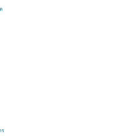
าต
าร